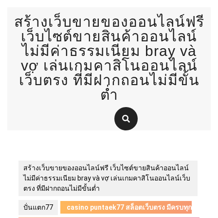
Skip
สร้างเว็บขายของออนไลน์ฟรี
to
content
เว็บไซต์ขายสินค้าออนไลน์
ไม่มีค่าธรรมเนียม bray và
vợ เล่นเกมคาสิโนออนไลน์
เว็บตรง ที่มีฝากถอนไม่มีขั้น
ต่ำ
สร้างเว็บขายของออนไลน์ฟรี เว็บไซต์ขายสินค้าออนไลน์
ไม่มีค่าธรรมเนียม bray và vợ เล่นเกมคาสิโนออนไลน์เว็บ
ตรง ที่มีฝากถอนไม่มีขั้นต่ำ
ปั่นแตก77
casino puntaek77 สล็อตเว็บตรง มีครบทุก