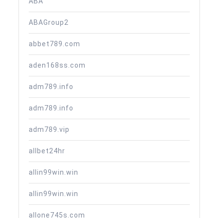
ABA
ABAGroup2
abbet789.com
aden168ss.com
adm789.info
adm789.info
adm789.vip
allbet24hr
allin99win.win
allin99win.win
allone745s.com