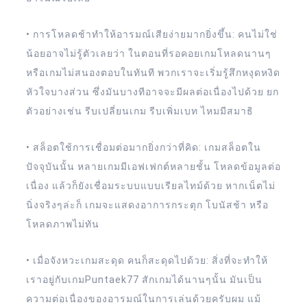
• การโหลดช้าทำให้อารมณ์เสียง่ายมากยิ่งขึ้น: คนไม่ใช่
น้อยอาจไม่รู้ตัวเลยว่า ในตอนที่รอคอยเกมโหลดนานๆ
หรือเกมไม่สนองตอบในทันที พวกเราจะเริ่มรู้สึกหงุดหงิด
หัวใจบางส่วน ซึ่งมันบางทีอาจจะมีผลต่อเนื่องไปด้วย ยก
ตัวอย่างเช่น รีบเปลี่ยนเกม รีบเพิ่มเบท ไหมมีสมาธิ
• สล็อตใช้การเชื่อมต่อมากยิ่งกว่าที่คิด: เกมสล็อตใน
ปัจจุบันนั้น หลายเกมมีเอฟเฟกต์หลายชั้น โหลดข้อมูลต่อ
เนื่อง แล้วก็ยังเชื่อมระบบแบบเรียลไทม์ด้วย หากเน็ตไม่
นิ่งจริงๆล่ะก็ เกมจะแสดงอาการกระตุก โบนัสช้า หรือ
โหลดภาพไม่ทัน
• เมื่อจังหวะเกมสะดุด คนก็สะดุดไปด้วย: สิ่งที่จะทำให้
เราอยู่กับเกมPuntaek77 สักเกมได้นานๆนั้น มันเป็น
ความต่อเนื่องของอารมณ์ในการเล่นด้วยครับผม แม้