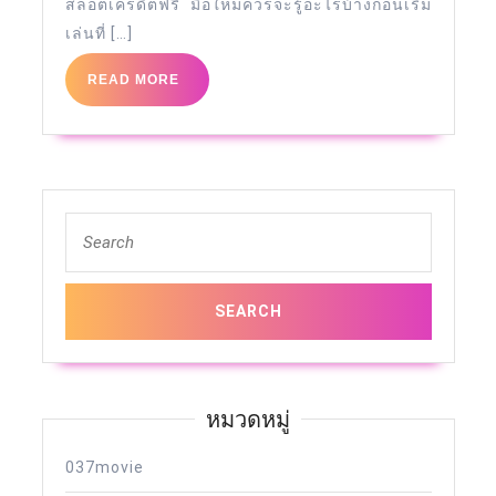
69
คุณภา
สล็อตเครดิตฟรี มือใหม่ควรจะรู้อะไรบ้างก่อนเริ่ม
เล่นที่ […]
puntaek77
สูง
ผู้
เกม
READ
READ MORE
MORE
ใช้
ครบ
รีวิว
ฟีเจอร์
กัน
เต็ม
ปาก
puntae
Search
ต่อ
ครบ
for:
ปาก
ทุก
อัตรา
เกม
จ่าย
เด็ด
สูง
สมัคร
เช็ค
ก่อน
หมวดหมู่
อิน
ได้
รับ
เปรียบ
037movie