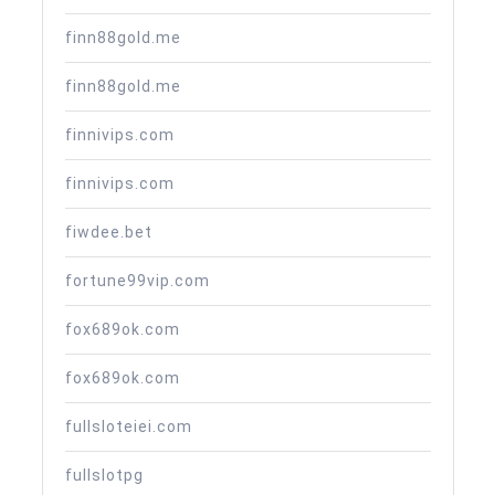
finn88gold.me
finn88gold.me
finnivips.com
finnivips.com
fiwdee.bet
fortune99vip.com
fox689ok.com
fox689ok.com
fullsloteiei.com
fullslotpg