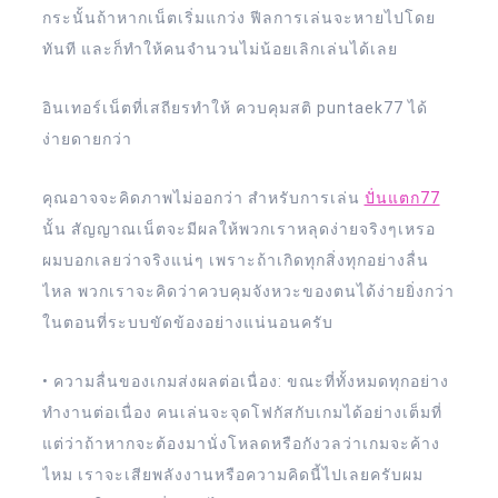
กระนั้นถ้าหากเน็ตเริ่มแกว่ง ฟีลการเล่นจะหายไปโดย
ทันที และก็ทำให้คนจำนวนไม่น้อยเลิกเล่นได้เลย
อินเทอร์เน็ตที่เสถียรทำให้ ควบคุมสติ puntaek77 ได้
ง่ายดายกว่า
คุณอาจจะคิดภาพไม่ออกว่า สำหรับการเล่น
ปั่นแตก77
นั้น สัญญาณเน็ตจะมีผลให้พวกเราหลุดง่ายจริงๆเหรอ
ผมบอกเลยว่าจริงแน่ๆ เพราะถ้าเกิดทุกสิ่งทุกอย่างลื่น
ไหล พวกเราจะคิดว่าควบคุมจังหวะของตนได้ง่ายยิ่งกว่า
ในตอนที่ระบบขัดข้องอย่างแน่นอนครับ
• ความลื่นของเกมส่งผลต่อเนื่อง: ขณะที่ทั้งหมดทุกอย่าง
ทำงานต่อเนื่อง คนเล่นจะจุดโฟกัสกับเกมได้อย่างเต็มที่
แต่ว่าถ้าหากจะต้องมานั่งโหลดหรือกังวลว่าเกมจะค้าง
ไหม เราจะเสียพลังงานหรือความคิดนี้ไปเลยครับผม