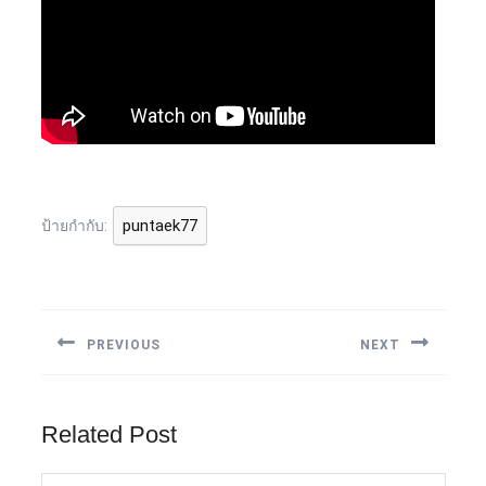
puntaek77
ป้ายกำกับ:
แนะแนว
เรื่อง
PREVIOUS
NEXT
Previous
Next
post:
post:
Related Post