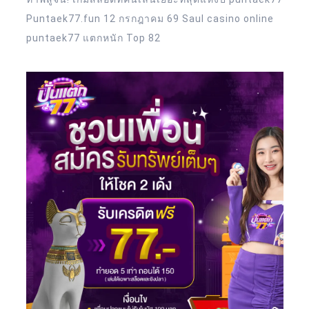
Puntaek77.fun 12 กรกฎาคม 69 Saul casino online
puntaek77 แตกหนัก Top 82