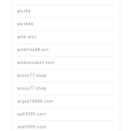
alot66
alot666
amb slot
ambfine88.net
ambnovabet.com
aress77.shop
aress77.shop
argus16888.com
asb9999.com
asb9999.com