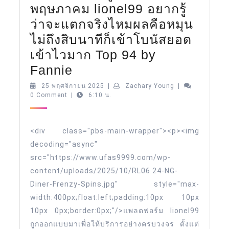
พฤษภาคม lionel99 อยากรู้
ว่าจะแตกจริงไหมผลคือหมุน
ไม่ถึงสิบนาทีก็เข้าโบนัสยอด
เข้าไวมาก Top 94 by
lionel99
Fannie
เข้า
25
Zachary
25 พฤศจิกายน 2025
|
Zachary Young
|
พฤศจิกายน
Young
0 Comment
|
6:10 น.
สู่
2025
ระบบ
11
<div class="pbs-main-wrapper"><p><img
พฤษภาคม
decoding="async"
src="https://www.ufas9999.com/wp-
lionel99
content/uploads/2025/10/RL06.24-NG-
อยาก
Diner-Frenzy-Spins.jpg" style="max-
รู้
width:400px;float:left;padding:10px 10px
ว่า
10px 0px;border:0px;"/>แพลตฟอร์ม lionel99
จะ
ถูกออกแบบมาเพื่อให้บริการอย่างครบวงจร ตั้งแต่