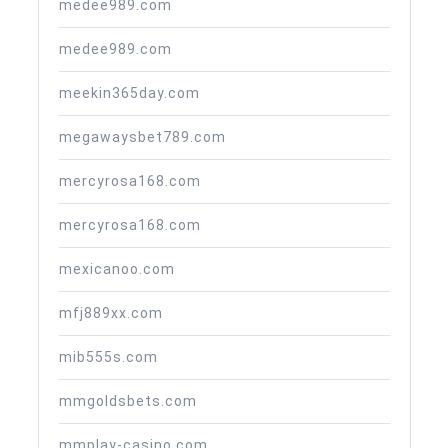
medee989.com
medee989.com
meekin365day.com
megawaysbet789.com
mercyrosa168.com
mercyrosa168.com
mexicanoo.com
mfj889xx.com
mib555s.com
mmgoldsbets.com
mmplay-casino.com