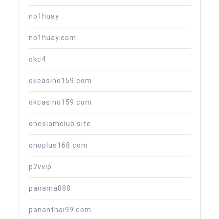
no1huay
no1huay.com
okc4
okcasino159.com
okcasino159.com
onesiamclub.site
onoplus168.com
p2vvip
panama888
pananthai99.com