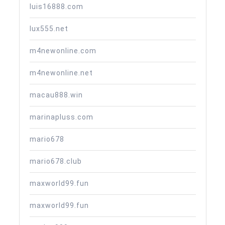
luis16888.com
lux555.net
m4newonline.com
m4newonline.net
macau888.win
marinapluss.com
mario678
mario678.club
maxworld99.fun
maxworld99.fun