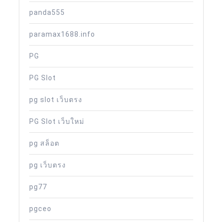
panda555
paramax1688.info
PG
PG Slot
pg slot เว็บตรง
PG Slot เว็บใหม่
pg สล็อต
pg เว็บตรง
pg77
pgceo