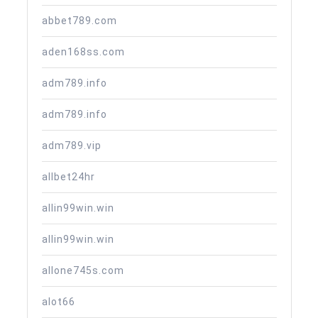
abbet789.com
aden168ss.com
adm789.info
adm789.info
adm789.vip
allbet24hr
allin99win.win
allin99win.win
allone745s.com
alot66