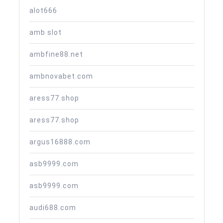
alot666
amb slot
ambfine88.net
ambnovabet.com
aress77.shop
aress77.shop
argus16888.com
asb9999.com
asb9999.com
audi688.com