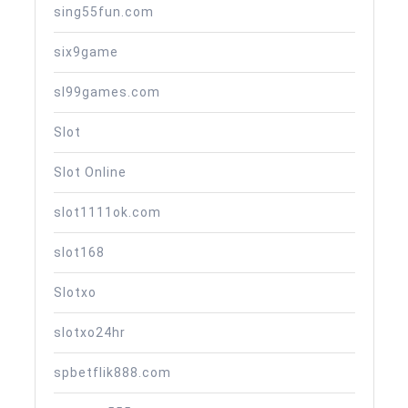
sing55fun.com
six9game
sl99games.com
Slot
Slot Online
slot1111ok.com
slot168
Slotxo
slotxo24hr
spbetflik888.com