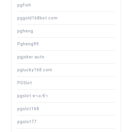
pgfish
pggold168bet.com
pgheng
Pgheng99
pgjoker auto
pglucky168.com
PGSlot
pgslot ทางเข้า
pgslot168
pgslot77