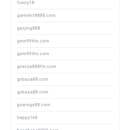
funny18
gamehit8888.com
gaojing888
gem99ths.com
gem99ths.com
goatza888fin.com
gobaza88.com
gobaza88.com
gowingo88.com
happy168