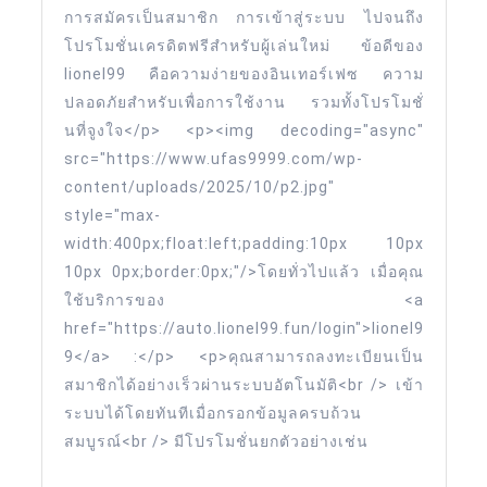
แตก
การสมัครเป็นสมาชิก การเข้าสู่ระบบ ไปจนถึง
จริง
โปรโมชั่นเครดิตฟรีสำหรับผู้เล่นใหม่ ข้อดีของ
lionel99 คือความง่ายของอินเทอร์เฟซ ความ
ไหม
ปลอดภัยสำหรับเพื่อการใช้งาน รวมทั้งโปรโมชั่
ผล
นที่จูงใจ</p> <p><img decoding="async"
คือ
src="https://www.ufas9999.com/wp-
หมุน
content/uploads/2025/10/p2.jpg"
ไม่
style="max-
ถึง
width:400px;float:left;padding:10px 10px
10px 0px;border:0px;"/>โดยทั่วไปแล้ว เมื่อคุณ
สิบ
ใช้บริการของ <a
นาที
href="https://auto.lionel99.fun/login">lionel9
ก็
9</a> :</p> <p>คุณสามารถลงทะเบียนเป็น
เข้า
สมาชิกได้อย่างเร็วผ่านระบบอัตโนมัติ<br /> เข้า
โบนัส
ระบบได้โดยทันทีเมื่อกรอกข้อมูลครบถ้วน
ยอด
สมบูรณ์<br /> มีโปรโมชั่นยกตัวอย่างเช่น
เข้า