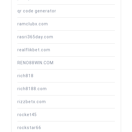
qr code generator
ramclubx.com
rasri365day.com
realflikbet.com
RENO88WIN.COM
rich818
rich8188.com
rizzbetx.com
rocket45
rockstar66