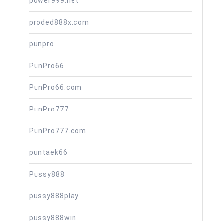
power999.net
proded888x.com
punpro
PunPro66
PunPro66.com
PunPro777
PunPro777.com
puntaek66
Pussy888
pussy888play
pussy888win