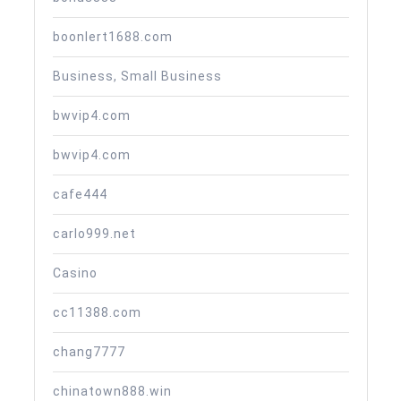
boonlert1688.com
Business, Small Business
bwvip4.com
bwvip4.com
cafe444
carlo999.net
Casino
cc11388.com
chang7777
chinatown888.win