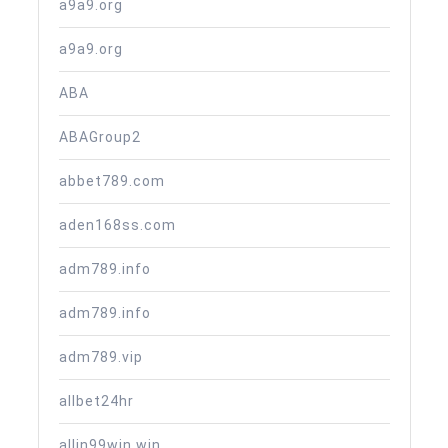
a9a9.org
a9a9.org
ABA
ABAGroup2
abbet789.com
aden168ss.com
adm789.info
adm789.info
adm789.vip
allbet24hr
allin99win.win