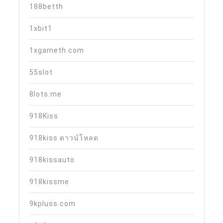
188betth
1xbit1
1xgameth.com
55slot
8lots.me
918Kiss
918kiss ดาวน์โหลด
918kissauto
918kissme
9kpluss.com