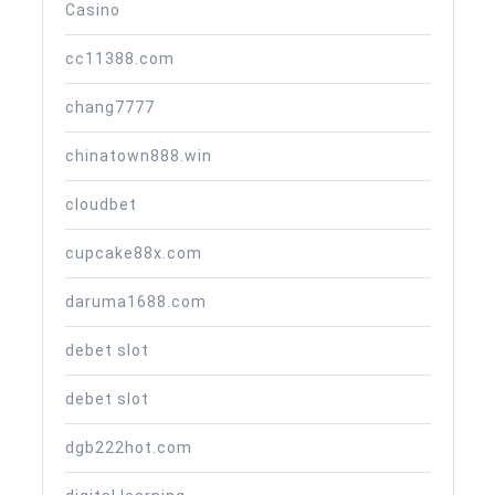
Casino
cc11388.com
chang7777
chinatown888.win
cloudbet
cupcake88x.com
daruma1688.com
debet slot
debet slot
dgb222hot.com