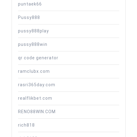
puntaek66
Pussy888
pussy888play
pussy888win
qr code generator
ramclubx.com
rasri365day.com
realflikbet.com
RENO88WIN.COM
rich818