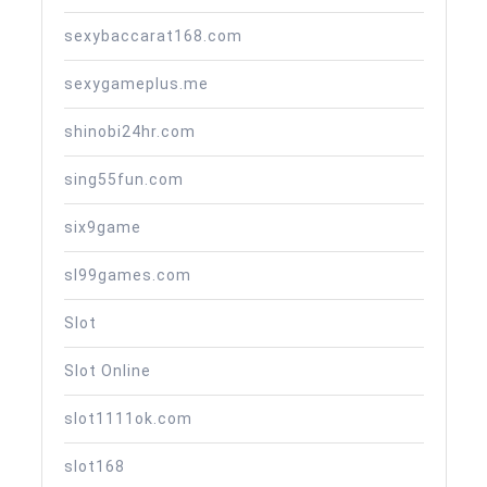
sexybaccarat168.com
sexygameplus.me
shinobi24hr.com
sing55fun.com
six9game
sl99games.com
Slot
Slot Online
slot1111ok.com
slot168