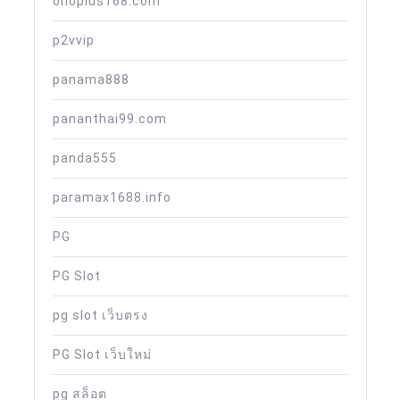
onoplus168.com
p2vvip
panama888
pananthai99.com
panda555
paramax1688.info
PG
PG Slot
pg slot เว็บตรง
PG Slot เว็บใหม่
pg สล็อต