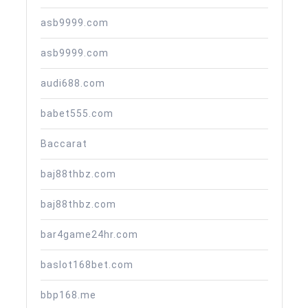
asb9999.com
asb9999.com
audi688.com
babet555.com
Baccarat
baj88thbz.com
baj88thbz.com
bar4game24hr.com
baslot168bet.com
bbp168.me