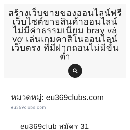
Skip
สร้างเว็บขายของออนไลน์ฟรี
to
content
เว็บไซต์ขายสินค้าออนไลน์
ไม่มีค่าธรรมเนียม bray và
vợ เล่นเกมคาสิโนออนไลน์
เว็บตรง ที่มีฝากถอนไม่มีขั้น
ต่ำ
หมวดหมู่:
eu369clubs.com
eu369clubs.com
eu369club สมัคร 31