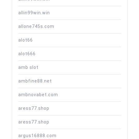
allin99win.win
allone745s.com
alot66
alot666
amb slot
ambfine88.net
ambnovabet.com
aress77.shop
aress77.shop
argus16888.com