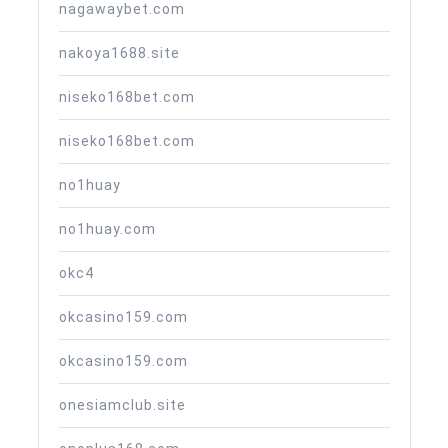
nagawaybet.com
nakoya1688.site
niseko168bet.com
niseko168bet.com
no1huay
no1huay.com
okc4
okcasino159.com
okcasino159.com
onesiamclub.site