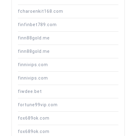
fcharoenkit168.com
finfinbet789.com
finn88gold.me
finn88gold.me
finnivips.com
finnivips.com
fiwdee.bet
fortune99vip.com
fox689ok.com
fox689ok.com