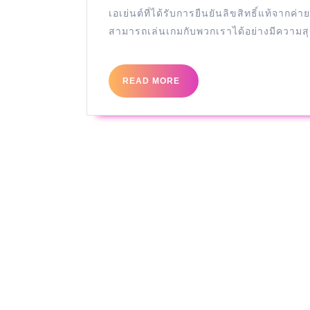
ต้อง
เอเย่นต์ที่ได้รับการยืนยันลิขสิทธิ์แท้จา
ฝาก
สามารถเล่นเกมกับพวกเราได้อย่างมีความสุข 
สมัคร
pg77slot
READ
READ MORE
เข้า
MORE
สู่
ระบบ
Top
26
by
Burton
pg77slot.w