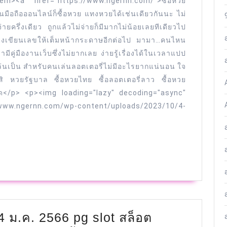
em><a href="https://www.ngernn.com/">ซื้อหวย
ดี
มือถือออนไลน์ก็ซื้อหวย แทงหวยได้เช่นเดียวกันนะ ไม่
ถูก
 จ่ายครึ่งเดียว ถูกแล้วไม่จ่ายก็มีมากไม่น้อยเลยทีเดียวไป
หวย
นั่งเขียนเลขให้เต็มหน้ากระดาษอีกต่อไป มามา…คนไหน
รวย
ีคู่มืองานเว็บซึ่งไม่ยากเลย ง่ายรู้เรื่องได้ในเวลาแปป
เล่นเป็น สำหรับคนเล่นลอตเตอรี่ไม่มีอะไรยากแน่นอน ใจ
เบอร์
่อสิ หวยรัฐบาล ซื้อหวยไทย ซื้อลอตเตอรี่ลาว ซื้อหวย
รับ
้หมด</p> <p><img loading="lazy" decoding="async"
เงิน
ww.ngernn.com/wp-content/uploads/2023/10/4-
ได้
จริง
โอน
เร็ว
จ่าย
จริง
ตี
4 ม.ค. 2566 pg slot สล็อต
ราคา