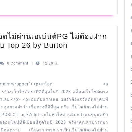
alletเข้า
ะบบ
g
ตไม่ผ่านเอเย่นต์PG ไม่ต้องฝาก
lot
บบ Top 26 by Burton
ปิด
หม่
hary
0 Comment
|
12:29 น.
op
ng
1
y
in-wrapper"><p>สล็อต <a
rin
/a>เว็บไซต์ตรงที่ดีที่สุดในปี 2023 สล็อตเว็บไซต์ตรง
รเลย!</p> <p>อันดับแรกเลย ผมจำต้องสวัสดีทุกๆคนที่
ดตรงคำว่า เว็บตรงที่ดีที่สุด หรือ เว็บไซต์ตรงไม่ผ่าน
้ง PGSLOT pg77slot จะไม่ทำให้ท่านผิดหวังแน่ๆนะครับ
ตออนไลน์ที่ดีเยี่ยมที่สุดในปี 2023 จริงๆคุณสามารถมา
ไม่มีอันตราย เนื่องจากพวกเราเป็นเว็บไซต์ตรงไม่ผ่าน