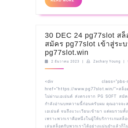
READ MORE
w
MORE
สู่
ร
p
30 DEC 24 pg77slot สล็อ
s
สมัคร pg77slot เข้าสู่ระ
เ
30
pg77slot.win
ใ
DEC
2
Zac
2 ธันวาคม 2023
|
Zachary Young
|
T
ธันวาคม
You
24
3
2023
pg77slot
b
<div class="pbs-ma
สล็อต
E
href="https://www.pg77slot.win/">สล็อต<
ไม่
ไม่ผ่านเอเย่นต์ ส่งตรงจาก PG SOFT สมัค
ผ่าน
กำลังอ่านบทความนี้ก่อนครับผม คุณอาจจะสะดุ
เอเย่นต์PG
เอเย่นต์ จนถึงแวะเวียนเข้ามา แต่ผมรวมทั
เพราะพวกเราคือหนึ่งในผู้ให้บริการเกมสล็อ
ไม่
เล่นสล็อตกับพวกเราได้อย่างแม่นยำแล้วก็