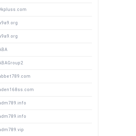
9kpluss.com
a9a9.org
a9a9.org
ABA
ABAGroup2
abbet789.com
aden168ss.com
adm789.info
adm789.info
adm789.vip