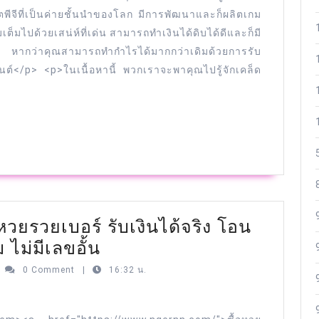
Pgslot99.
อตพีจีที่เป็นค่ายชั้นนำของโลก มีการพัฒนาและก็ผลิตเกม
13
็มไปด้วยเสน่ห์ที่เด่น สามารถทำเงินได้ดิบได้ดีและก็มี
JAN
ล่า หากว่าคุณสามารถทำกำไรได้มากกว่าเดิมด้วยการรับ
67
่นต์</p> <p>ในเนื้อหานี้ พวกเราจะพาคุณไปรู้จักเคล็ด
หวยรวยเบอร์ รับเงินได้จริง โอน
ซื้อ
ม ไม่มีเลขอั้น
หวย
chary
0 Comment
|
16:32 น.
ung
ลาว เว็บ
ไหน