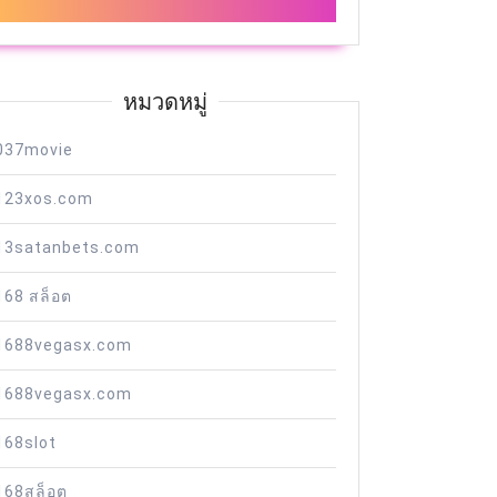
หมวดหมู่
037movie
123xos.com
13satanbets.com
168 สล็อต
1688vegasx.com
1688vegasx.com
168slot
168สล็อต