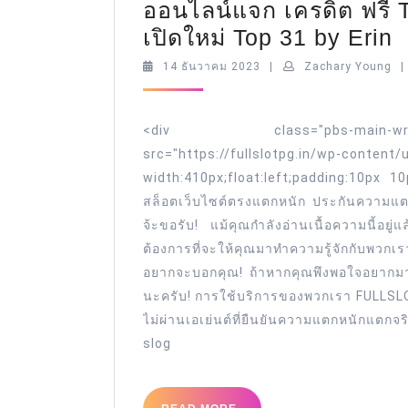
ออนไลน์แจก เครดิต ฟรี Tr
P
เปิดใหม่ Top 31 by Erin
ส
14
Za
14 ธันวาคม 2023
|
Zachary Young
|
ธันวาคม
Yo
F
2023
2
<div class="pbs-main-wr
ม
src="https://fullslotpg.in/wp-conten
2
width:410px;float:left;padding:10px 
p
สล็อตเว็บไซต์ตรงแตกหนัก ประกันความแ
s
จ้ะขอรับ! แม้คุณกำลังอ่านเนื้อความนี้อย
ต้องการที่จะให้คุณมาทำความรู้จักกับพวกเร
ส
อยากจะบอกคุณ! ถ้าหากคุณพึงพอใจอยากมาทด
อ
นะครับ! การใช้บริการของพวกเรา FULLSLO
แ
ไม่ผ่านเอเย่นต์ที่ยืนยันความแตกหนักแตก
เ
slog
ฟ
T
READ