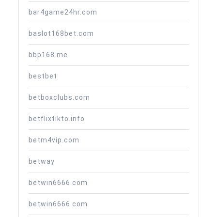
bar4game24hr.com
baslot168bet.com
bbp168.me
bestbet
betboxclubs.com
betflixtikto.info
betm4vip.com
betway
betwin6666.com
betwin6666.com