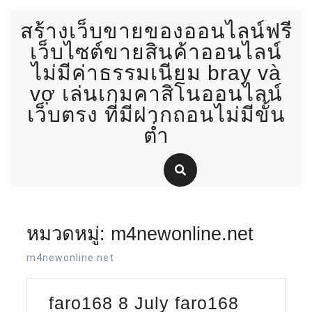
Skip
สร้างเว็บขายของออนไลน์ฟรี
to
content
เว็บไซต์ขายสินค้าออนไลน์
ไม่มีค่าธรรมเนียม bray và
vợ เล่นเกมคาสิโนออนไลน์
เว็บตรง ที่มีฝากถอนไม่มีขั้น
ต่ำ
หมวดหมู่:
m4newonline.net
m4newonline.net
faro168 8 July faro168