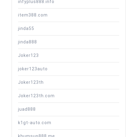
infyplus888.info
item388.com
jinda55
jinda888
Joker123
joker123auto
Joker123th
Joker123th.com
juad888
k1gt-auto.com
khumsup888.me