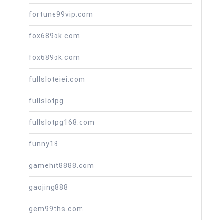
fortune99vip.com
fox689ok.com
fox689ok.com
fullsloteiei.com
fullslotpg
fullslotpg168.com
funny18
gamehit8888.com
gaojing888
gem99ths.com