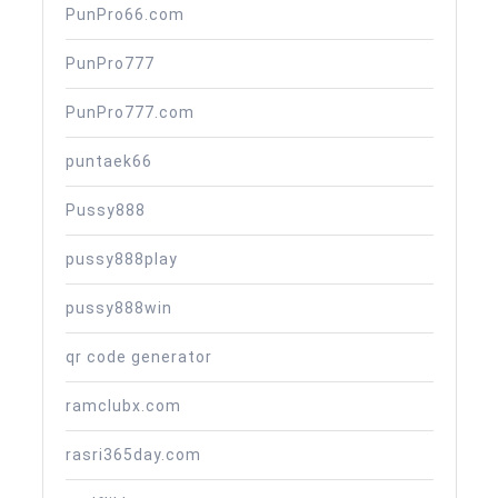
PunPro66.com
PunPro777
PunPro777.com
puntaek66
Pussy888
pussy888play
pussy888win
qr code generator
ramclubx.com
rasri365day.com