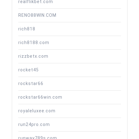
realflikbet.com
RENO88WIN.COM
rich818
rich8188.com
rizzbetx.com
rocket45
rockstar66
rockstar66win.com
royaleluxee.com
run24pro.com
runway789s.com