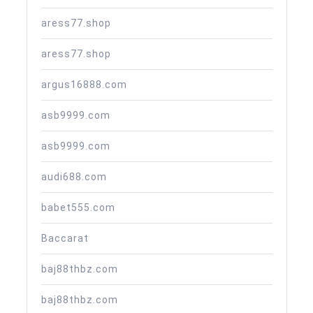
aress77.shop
aress77.shop
argus16888.com
asb9999.com
asb9999.com
audi688.com
babet555.com
Baccarat
baj88thbz.com
baj88thbz.com