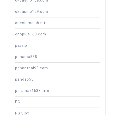
okcasino159.com
okcasino159.com
onesiamclub.site
onoplus168.com
p2vvip
panama888
pananthai99.com
panda555
paramax1688.info
PG
PG Slot