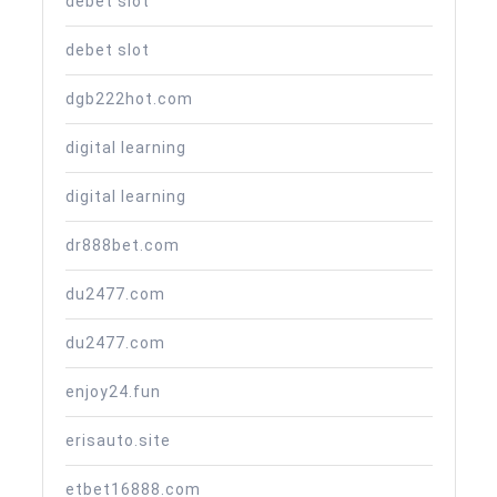
debet slot
debet slot
dgb222hot.com
digital learning
digital learning
dr888bet.com
du2477.com
du2477.com
enjoy24.fun
erisauto.site
etbet16888.com