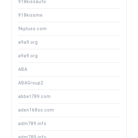
918kissauto
918kissme
9kpluss.com
a9a9.org
a9a9.org
ABA
ABAGroup2
abbet789.com
aden168ss.com
adm789.info
adm789.info