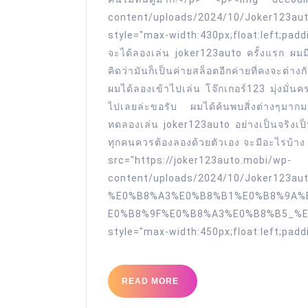
1
content/uploads/2024/10/Joker123au
ระบบ
style="max-width:430px;float:left;padd
ออ
จะได้ลองเล่น joker123auto ครั้งแรก ผ
คิดว่ามันก็เป็นค่ายสล็อตอีกค่ายที่คงจะต่างก
โต้
ผมได้ลองเข้าไปเล่น โจ๊กเกอร์123 มุ่งมั่นค
ไม่มี
ไปเลยล่ะขอรับ ผมได้ค้นพบสิ่งต่างๆมากมา
ขั้น
ทดลองเล่น joker123auto อย่างเป็นจริงเป็น
ต่ำ
ทุกคนควรต้องลองด้วยตัวเอง จะมีอะไรบ้า
รองรับ
src="https://joker123auto.mobi/wp-
มือ
content/uploads/2024/10/Joker123aut
ถือ
%E0%B8%A3%E0%B8%B1%E0%B8%9A%
E0%B8%9F%E0%B8%A3%E0%B8%B5_%E0
100%
style="max-width:450px;float:left;padd
4
มี.ค.
2569
READ
READ MORE
MORE
website