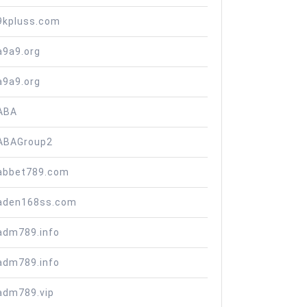
9kpluss.com
a9a9.org
a9a9.org
ABA
ABAGroup2
abbet789.com
aden168ss.com
adm789.info
adm789.info
adm789.vip