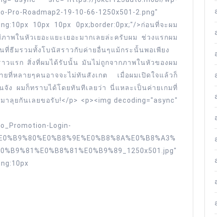
รัน
to-Pro-Roadmap2-19-10-66-1250x501-2.png"
ตี
ing:10px 10px 10px 0px;border:0px;"/>ก่อนที่จะผม
แข่งขัน
มมีภาพในหัวเยอะแยะเยอะมากเลยล่ะครับผม ช่วงแรกผม
ันที่ธีมรวมทั้งโบนัสราวกับค่ายอื่นๆแม้กระนั้นพอเพียง
E-
ราวแรก สิ่งที่ผมได้รับนั้น มันไม่ถูกจากภาพในหัวของผม
Sport
ยที่หลายๆคนอาจจะไม่ทันสังเกต เมื่อผมเปิดใจแล้วก็
ใน
จัง ผมก็ทราบได้โดยทันทีเลยว่า นี่แหละเป็นค่ายเกมที่
ไทย
ง มาลุยกันเลยขอรับ!</p> <p><img decoding="async"
สล็อต168
หัว
o_Promotion-Login-
E0%B9%80%E0%B8%9E%E0%B8%8A%E0%B8%A3%
แถว
%B9%81%E0%B8%81%E0%B9%89_1250x501.jpg"
เรื่อง
ing:10px
โบนัส
เครดิต
ฟรี
10