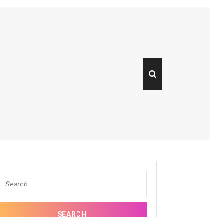
Search
or: