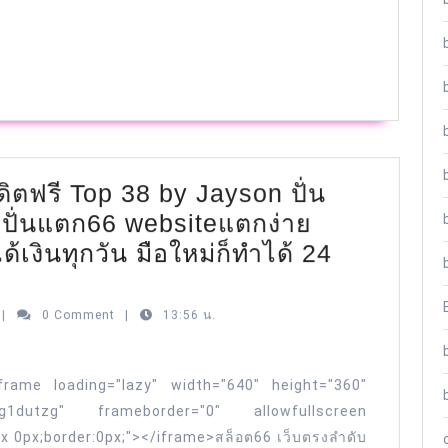
สมัคร
เลย
ไม่มี
ทุน
ก็
สมัคร
ดิตฟรี Top 38 by Jayson ปั่น
ได้
ปั่นแตก66 websiteแตกง่าย
16
้เงินทุกวัน มือใหม่ก็ทำได้ 24
FEB
บ
69
ด
achary
|
0 Comment
|
13:56 น.
oung
่
อต66
frame loading="lazy" width="640" height="360"
ดิต
dg1dutzg" frameborder="0" allowfullscreen
px 0px;border:0px;"></iframe>สล็อต66 เว็บตรงลำดับ