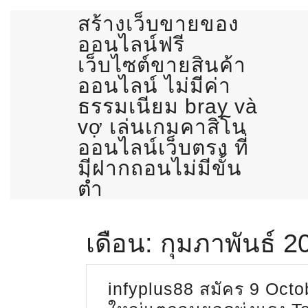
Skip
สร้างเว็บขายของ
to
ออนไลน์ฟรี
content
เว็บไซต์ขายสินค้า
ออนไลน์ ไม่มีค่า
ธรรมเนียม bray và
vợ เล่นเกมคาสิโน
ออนไลน์เว็บตรง ที่
มีฝากถอนไม่มีขั้น
ต่ำ
เดือน:
กุมภาพันธ์ 2
infyplus88 สมัคร 9 Octo