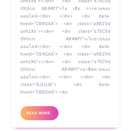
ทุก
unhzXb"></div> <div class="s75CSd
ไม่มี
OhScic AB4Wff">ไอ เดีย การขายของ
ยอด
ค่า
ออนไลน์</div> </div> <div data-
October
ธรรมเ
hveid="CB8QAA"> <div class="aXBZVd
25
unhzXb"></div> <div class="s75CSd
bray
OhScic AB4Wff">เว็บขายของ
và
ออนไลน์</div> </div> <div data-
vợ
hveid="CB4QAA"> <div class="aXBZVd
เล่น
unhzXb"></div> <div class="s75CSd
เกม
OhScic AB4Wff">อาชีพขายของ
คา
ออนไลน์</div> </div> </div> <div
class="AJLUJb"> <div data-
สิ
hveid="CB0QAA"> <div
โน
ออนไล
เว็บ
READ
READ MORE
MORE
ตรง
ที่