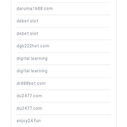
daruma1688.com
debet slot
debet slot
dgb222hot.com
digital learning
digital learning
dr888bet.com
du2477.com
du2477.com
enjoy24.fun