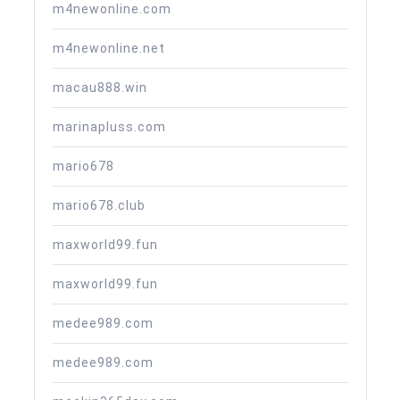
m4newonline.com
m4newonline.net
macau888.win
marinapluss.com
mario678
mario678.club
maxworld99.fun
maxworld99.fun
medee989.com
medee989.com