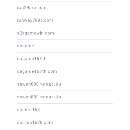
run24pro.com
runway789s.com
s2kgamewin.com
sagame
sagame168th
sagame168th.com
sawan888 ทดลองเล่น
sawan888 ทดลองเล่น
sbobet168
sbotop1688.com