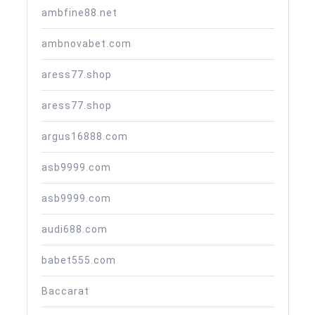
ambfine88.net
ambnovabet.com
aress77.shop
aress77.shop
argus16888.com
asb9999.com
asb9999.com
audi688.com
babet555.com
Baccarat