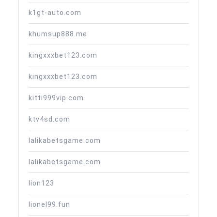
k1gt-auto.com
khumsup888.me
kingxxxbet123.com
kingxxxbet123.com
kitti999vip.com
ktv4sd.com
lalikabetsgame.com
lalikabetsgame.com
lion123
lionel99.fun