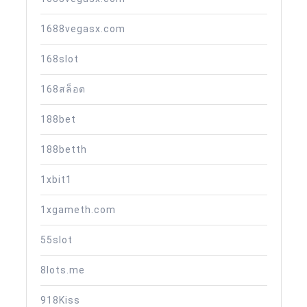
1688vegasx.com
168slot
168สล็อต
188bet
188betth
1xbit1
1xgameth.com
55slot
8lots.me
918Kiss