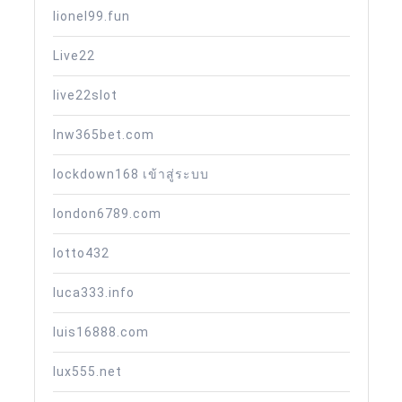
lionel99.fun
Live22
live22slot
lnw365bet.com
lockdown168 เข้าสู่ระบบ
london6789.com
lotto432
luca333.info
luis16888.com
lux555.net