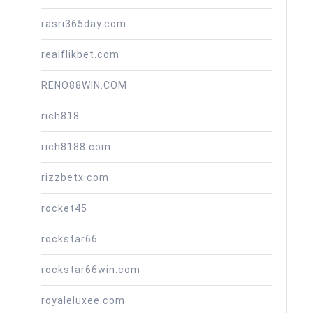
rasri365day.com
realflikbet.com
RENO88WIN.COM
rich818
rich8188.com
rizzbetx.com
rocket45
rockstar66
rockstar66win.com
royaleluxee.com