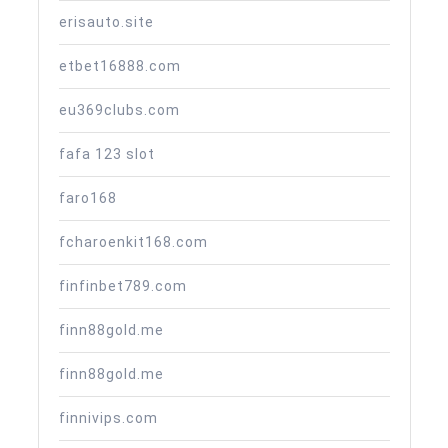
erisauto.site
etbet16888.com
eu369clubs.com
fafa 123 slot
faro168
fcharoenkit168.com
finfinbet789.com
finn88gold.me
finn88gold.me
finnivips.com