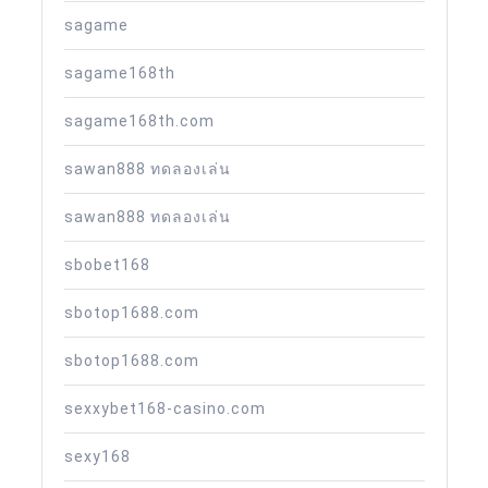
sagame
sagame168th
sagame168th.com
sawan888 ทดลองเล่น
sawan888 ทดลองเล่น
sbobet168
sbotop1688.com
sbotop1688.com
sexxybet168-casino.com
sexy168