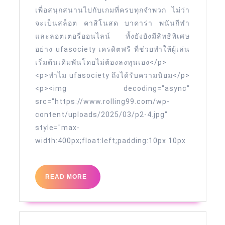
ไม่
เพื่อสนุกสนานไปกับเกมที่ครบทุกจำพวก ไม่ว่า
จำกัด
จะเป็นสล็อต คาสิโนสด บาคาร่า พนันกีฬา
ยอด
และลอตเตอรี่ออนไลน์ ทั้งยังยังมีสิทธิพิเศษ
อย่าง ufasociety เครดิตฟรี ที่ช่วยทำให้ผู้เล่น
ขั้น
เริ่มต้นเดิมพันโดยไม่ต้องลงทุนเอง</p>
ต่ำ
<p>ทำไม ufasociety ถึงได้รับความนิยม</p>
ทั้ง
<p><img decoding="async"
ฝาก
src="https://www.rolling99.com/wp-
และ
content/uploads/2025/03/p2-4.jpg"
ถอน
style="max-
width:400px;float:left;padding:10px 10px
เติม
เงิน
เสร็จ
READ
READ MORE
MORE
ไม่
ต้อง
รีเฟรช