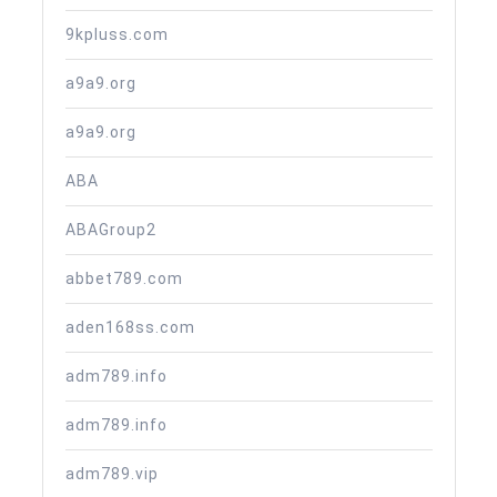
9kpluss.com
a9a9.org
a9a9.org
ABA
ABAGroup2
abbet789.com
aden168ss.com
adm789.info
adm789.info
adm789.vip