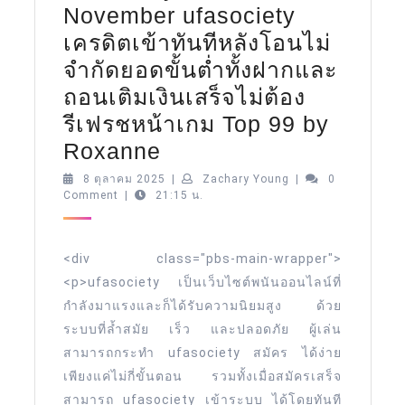
November ufasociety
เครดิตเข้าทันทีหลังโอนไม่
จำกัดยอดขั้นต่ำทั้งฝากและ
ถอนเติมเงินเสร็จไม่ต้อง
รีเฟรชหน้าเกม Top 99 by
ufasociety
Roxanne
สมัคร
8
Zachary
8 ตุลาคม 2025
|
Zachary Young
|
0
ตุลาคม
Young
Comment
|
21:15 น.
5
2025
November
ufasociety
<div class="pbs-main-wrapper">
เครดิต
<p>ufasociety เป็นเว็บไซต์พนันออนไลน์ที่
กำลังมาแรงและก็ได้รับความนิยมสูง ด้วย
เข้า
ระบบที่ล้ำสมัย เร็ว และปลอดภัย ผู้เล่น
ทันที
สามารถกระทำ ufasociety สมัคร ได้ง่าย
หลัง
เพียงแค่ไม่กี่ขั้นตอน รวมทั้งเมื่อสมัครเสร็จ
โอน
สามารถ ufasociety เข้าระบบ ได้โดยทันที