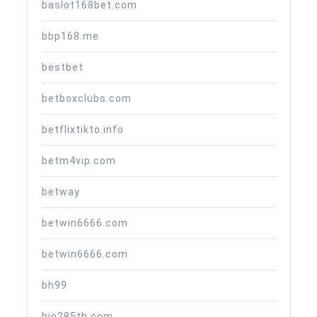
baslot168bet.com
bbp168.me
bestbet
betboxclubs.com
betflixtikto.info
betm4vip.com
betway
betwin6666.com
betwin6666.com
bh99
bio285th.com