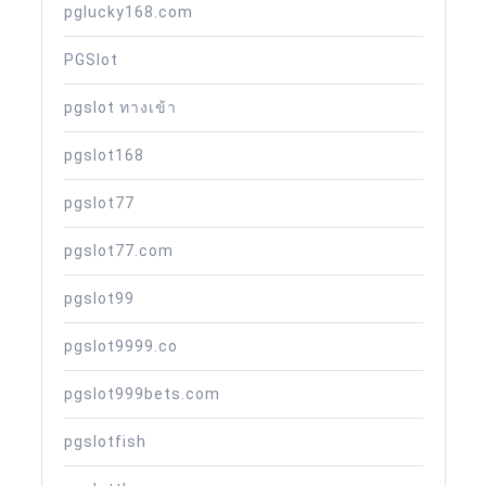
pglucky168.com
PGSlot
pgslot ทางเข้า
pgslot168
pgslot77
pgslot77.com
pgslot99
pgslot9999.co
pgslot999bets.com
pgslotfish