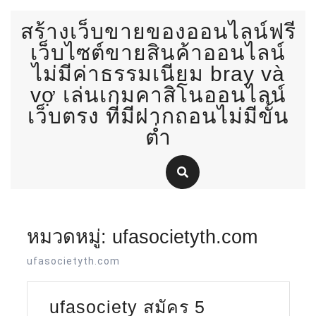
Skip
สร้างเว็บขายของออนไลน์ฟรี
to
content
เว็บไซต์ขายสินค้าออนไลน์
ไม่มีค่าธรรมเนียม bray và
vợ เล่นเกมคาสิโนออนไลน์
เว็บตรง ที่มีฝากถอนไม่มีขั้น
ต่ำ
หมวดหมู่:
ufasocietyth.com
ufasocietyth.com
ufasociety สมัคร 5