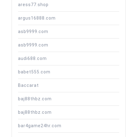
aress77.shop
argus16888.com
asb9999.com
asb9999.com
audi688.com
babet555.com
Baccarat
baj88thbz.com
baj88thbz.com
bar4game24hr.com