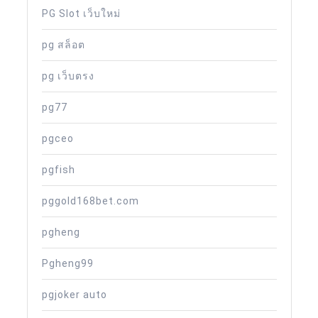
PG Slot เว็บใหม่
pg สล็อต
pg เว็บตรง
pg77
pgceo
pgfish
pggold168bet.com
pgheng
Pgheng99
pgjoker auto