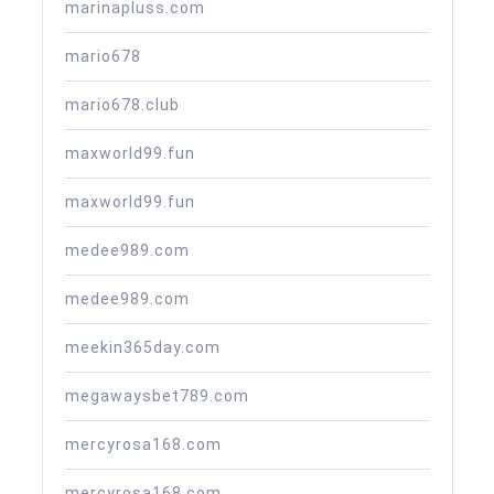
marinapluss.com
mario678
mario678.club
maxworld99.fun
maxworld99.fun
medee989.com
medee989.com
meekin365day.com
megawaysbet789.com
mercyrosa168.com
mercyrosa168.com