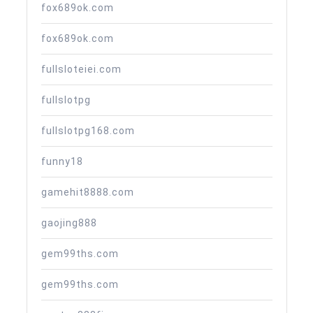
fox689ok.com
fox689ok.com
fullsloteiei.com
fullslotpg
fullslotpg168.com
funny18
gamehit8888.com
gaojing888
gem99ths.com
gem99ths.com