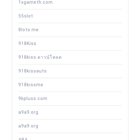
1xgameth.com
55slot
8lots.me
918Kiss
918kiss ดาวน์โหลด
918kissauto
918kissme
9kpluss.com
a9a9.org
a9a9.org
ABA