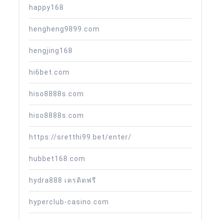
happy168
hengheng9899.com
hengjing168
hi6bet.com
hiso8888s.com
hiso8888s.com
https://sretthi99.bet/enter/
hubbet168.com
hydra888 เครดิตฟรี
hyperclub-casino.com