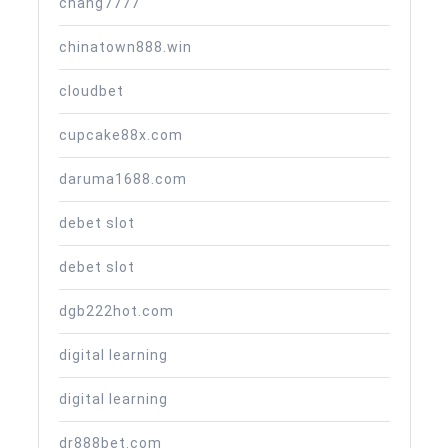
chang7777
chinatown888.win
cloudbet
cupcake88x.com
daruma1688.com
debet slot
debet slot
dgb222hot.com
digital learning
digital learning
dr888bet.com