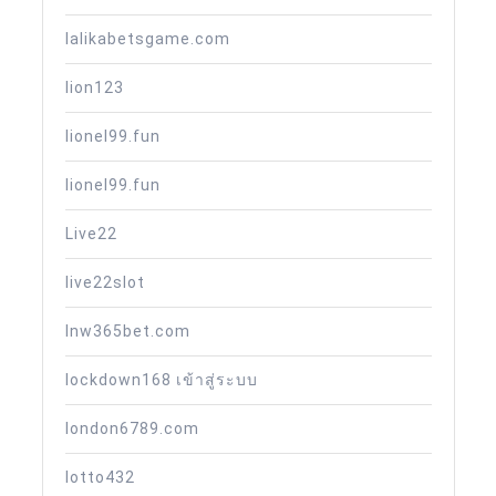
lalikabetsgame.com
lion123
lionel99.fun
lionel99.fun
Live22
live22slot
lnw365bet.com
lockdown168 เข้าสู่ระบบ
london6789.com
lotto432