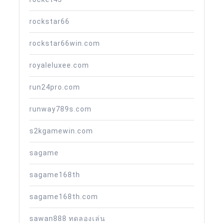
rockstar66
rockstar66win.com
royaleluxee.com
run24pro.com
runway789s.com
s2kgamewin.com
sagame
sagame168th
sagame168th.com
sawan888 ทดลองเล่น