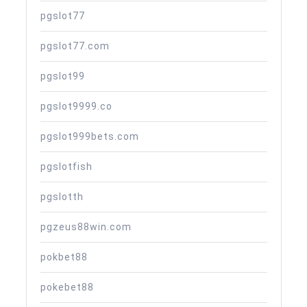
pgslot77
pgslot77.com
pgslot99
pgslot9999.co
pgslot999bets.com
pgslotfish
pgslotth
pgzeus88win.com
pokbet88
pokebet88