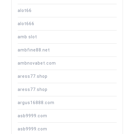
alot66
alot666
amb slot
ambfine88.net
ambnovabet.com
aress77.shop
aress77.shop
argus16888.com
asb9999.com
asb9999.com