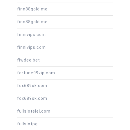
finn88gold.me
finn88gold.me
finnivips.com
finnivips.com
fiwdee.bet
fortune99vip.com
fox689ok.com
fox689ok.com
fullsloteiei.com
fullslotpg