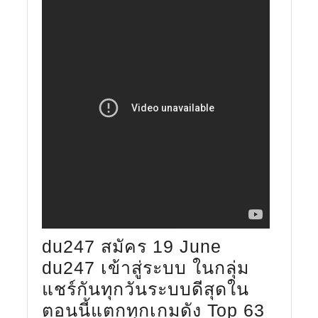
du247 สมัคร 19 June
du247 เข้าสู่ระบบ ในกลุ่ม
แชร์กันทุกวันระบบดีสุดใน
ตอนนี้แตกทุกเกมดัง Top 63