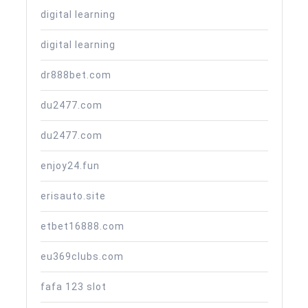
digital learning
digital learning
dr888bet.com
du2477.com
du2477.com
enjoy24.fun
erisauto.site
etbet16888.com
eu369clubs.com
fafa 123 slot