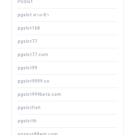
PGSlot
pgslot ทางเข้า
pgslot168
pgslot77
pgslot77.com
pgslot99
pgslot9999.co
pgslot999bets.com
pgslotfish
pgslotth
pgzeus88win.com