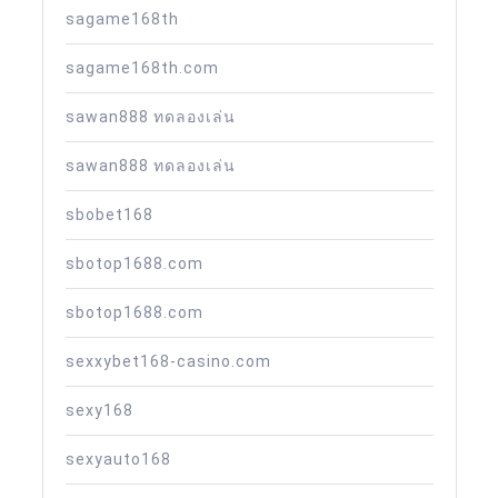
sagame168th
sagame168th.com
sawan888 ทดลองเล่น
sawan888 ทดลองเล่น
sbobet168
sbotop1688.com
sbotop1688.com
sexxybet168-casino.com
sexy168
sexyauto168