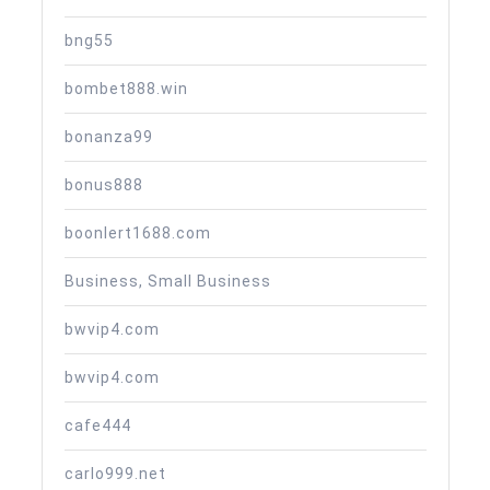
bng55
bombet888.win
bonanza99
bonus888
boonlert1688.com
Business, Small Business
bwvip4.com
bwvip4.com
cafe444
carlo999.net