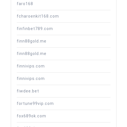
faro168
fcharoenkit168.com
finfinbet789.com
finn88gold.me
finn88gold.me
finnivips.com
finnivips.com
fiwdee.bet
fortune99vip.com
fox689ok.com