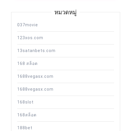
หมวดหมู่
037movie
123xos.com
13satanbets.com
168 สล็อต
1688vegasx.com
1688vegasx.com
168slot
168สล็อต
188bet