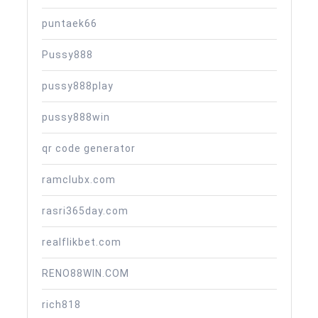
puntaek66
Pussy888
pussy888play
pussy888win
qr code generator
ramclubx.com
rasri365day.com
realflikbet.com
RENO88WIN.COM
rich818