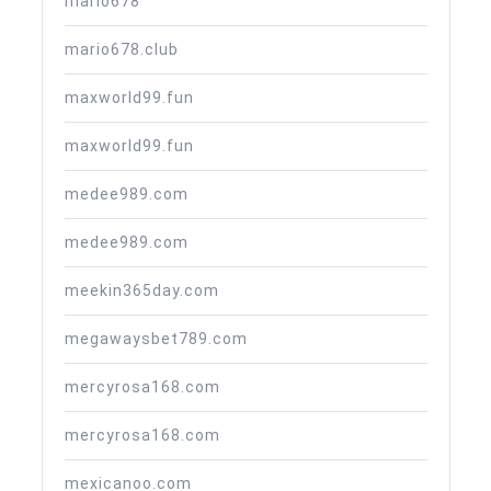
mario678
mario678.club
maxworld99.fun
maxworld99.fun
medee989.com
medee989.com
meekin365day.com
megawaysbet789.com
mercyrosa168.com
mercyrosa168.com
mexicanoo.com