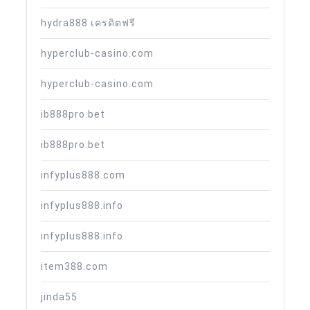
hydra888 เครดิตฟรี
hyperclub-casino.com
hyperclub-casino.com
ib888pro.bet
ib888pro.bet
infyplus888.com
infyplus888.info
infyplus888.info
item388.com
jinda55