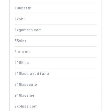
188betth
1xbit1
1xgameth.com
55slot
8lots.me
918Kiss
918kiss ดาวน์โหลด
918kissauto
918kissme
9kpluss.com