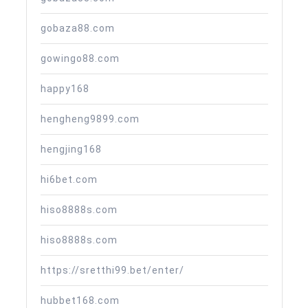
gobaza88.com
gowingo88.com
happy168
hengheng9899.com
hengjing168
hi6bet.com
hiso8888s.com
hiso8888s.com
https://sretthi99.bet/enter/
hubbet168.com