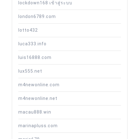
lockdown168 เข้าสู่ระบบ
london6789.com
lotto432
luca333.info
luis16888.com
lux555.net
m4newonline.com
m4newonline.net
macau888.win
marinapluss.com