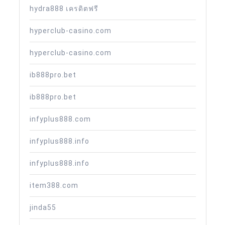
hydra888 เครดิตฟรี
hyperclub-casino.com
hyperclub-casino.com
ib888pro.bet
ib888pro.bet
infyplus888.com
infyplus888.info
infyplus888.info
item388.com
jinda55