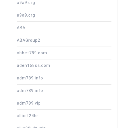
a9a9.org
a9a9.org
ABA
ABAGroup2
abbet789.com
aden168ss.com
adm789.info
adm789.info
adm789.vip
allbet24hr