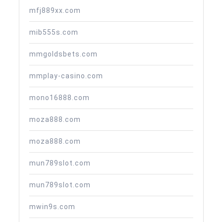
mfj889xx.com
mib555s.com
mmgoldsbets.com
mmplay-casino.com
mono16888.com
moza888.com
moza888.com
mun789slot.com
mun789slot.com
mwin9s.com