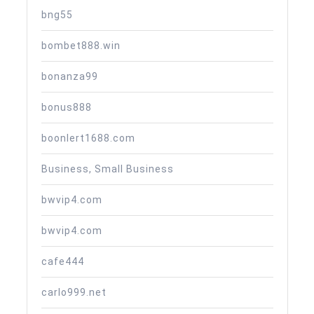
bng55
bombet888.win
bonanza99
bonus888
boonlert1688.com
Business, Small Business
bwvip4.com
bwvip4.com
cafe444
carlo999.net