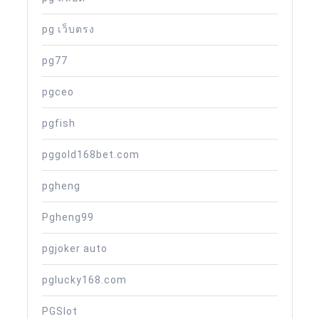
pg เว็บตรง
pg77
pgceo
pgfish
pggold168bet.com
pgheng
Pgheng99
pgjoker auto
pglucky168.com
PGSlot