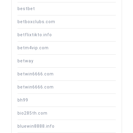
bestbet
betboxclubs.com
betflixtikto.info
betm4vip.com
betway
betwin6666.com
betwin6666.com
bh99
bio285th.com
bluewin8888.info