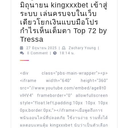
มิถุนายน kingxxxbet เข้าสู่
ระบบ เล่นครบจบในเว็บ
เดียวโยกเงินแบบมือโปร
กำไรเห็นเต็มตา Top 72 by
kingxxxbet
Tressa
เครดิต
27
Zachary
27 มิถุนายน 2025
|
Zachary Young
|
มิถุนายน
Young
0 Comment
|
18:14 น.
ฟรี
2025
28
มิถุนายน
<div class="pbs-main-wrapper"><p>
kingxxxbet
<iframe width="640" height="360"
src="//www.youtube.com/embed/age8t0
เข้า
vlHV4" frameborder="0" allowfullscreen
สู่
style="float:left;padding:10px 10px 10px
ระบบ
0px;border:0px;"></iframe>เมื่อพูดถึงการ
เล่น
พนันออนไลน์ที่ปลอดภัย ใช้งานง่าย รวมทั้งได้
ครบ
ผลตอบแทนคุ้ม kingxxxbet นับว่าเป็นตัวเลือก