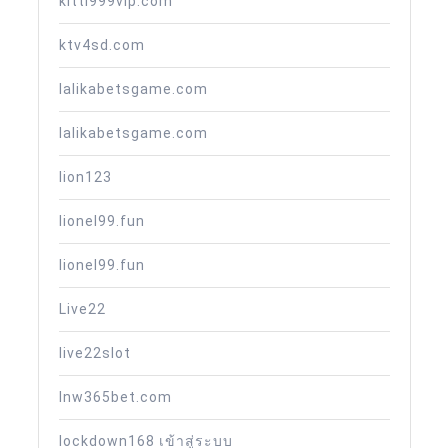
kitti999vip.com
ktv4sd.com
lalikabetsgame.com
lalikabetsgame.com
lion123
lionel99.fun
lionel99.fun
Live22
live22slot
lnw365bet.com
lockdown168 เข้าสู่ระบบ