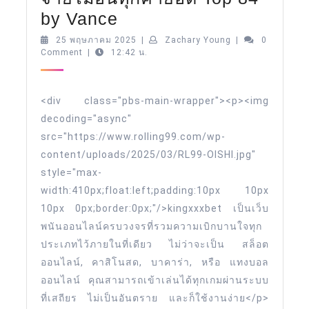
kingxxxbet
by Vance
สมัคร
25
Zachary
25 พฤษภาคม 2025
|
Zachary Young
|
0
พฤษภาคม
Young
Comment
|
12:42 น.
3
2025
September
kingxxxbet
<div class="pbs-main-wrapper"><p><img
สมัคร
decoding="async"
src="https://www.rolling99.com/wp-
สล็อต
content/uploads/2025/03/RL99-OISHI.jpg"
เว็บ
style="max-
ตรง
width:410px;float:left;padding:10px 10px
แตก
10px 0px;border:0px;"/>kingxxxbet เป็นเว็บ
ง่าย
พนันออนไลน์ครบวงจรที่รวมความเบิกบานใจทุก
จ่าย
ประเภทไว้ภายในที่เดียว ไม่ว่าจะเป็น สล็อต
ไม่
ออนไลน์, คาสิโนสด, บาคาร่า, หรือ แทงบอล
ออนไลน์ คุณสามารถเข้าเล่นได้ทุกเกมผ่านระบบ
อั้น
ที่เสถียร ไม่เป็นอันตราย และก็ใช้งานง่าย</p>
ทุก