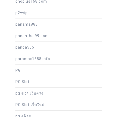
onoplus168.com
p2vvip
panama888
pananthai99.com
panda555
paramax1688.info
PG
PG Slot
pg slot เว็บตรง
PG Slot เว็บใหม่
pg สล็อต