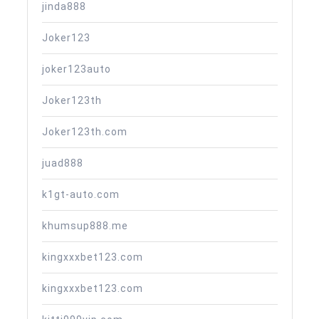
jinda888
Joker123
joker123auto
Joker123th
Joker123th.com
juad888
k1gt-auto.com
khumsup888.me
kingxxxbet123.com
kingxxxbet123.com