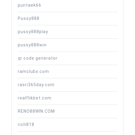
puntaek66
Pussy888
pussy888play
pussy888win
qr code generator
ramclubx.com
rasri365day.com
realflikbet.com
RENO88WIN.COM
rich818