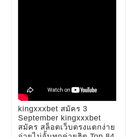
kingxxxbet สมัคร 3
September kingxxxbet
สมัคร สล็อตเว็บตรงแตกง่าย
จ่ายไม่อั้นทุกค่ายฮิต Top 84