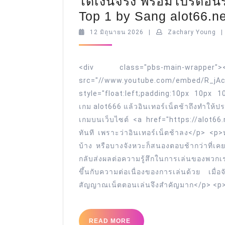
ได้เงินจริง พร้อมโปรต้อน
Top 1 by Sang alot66.ne
12
Za
12 มิถุนายน 2026
|
Zachary Young
|
มิถุนายน
Yo
2026
<div class="pbs-main-wrapper
src="//www.youtube.com/embed/R_j
style="float:left;padding:10px 10px 
เกม alot666 แล้วอินเทอร์เน็ตช้าถึงทำให้
เกมบนเว็บไซต์ <a href="https://alot66.n
ทันที เพราะว่าอินเทอร์เน็ตช้าลง</p> <p>
บ้าง หรือบางจังหวะก็สนองตอบช้ากว่าที่เคยเ
กลับส่งผลต่อความรู้สึกในการเล่นของพวกเ
ขึ้นกับความต่อเนื่องของการเล่นด้วย เมื
สัญญาณเน็ตตอนเล่นจึงสำคัญมาก</p> <p>
READ
READ MORE