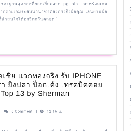
26
งมาตรฐานสุดยอดที่ยอดเยี่ยมจาก pg slot มาพร้อมเกม
สะดวก
casino
จากค่ายเกมระดับนานาชาติส่งตรงถึงมือคุณ เล่นผ่านมือ
ไม่
ี่น่าสนใจได้ทุกวี่ทุกวันตลอด 1
ต้อง
โหลด
โบนัส
แตก
ง่าย
มี
นเอเชีย แจกทองจริง รับ IPHONE
ทีม
ร่า ยิงปลา ป็อกเด้ง เทรดบิดคอย
ซัพ
วร์ Top 13 by Sherman
พอต
ot666
24
า
ช.ม.
achary
|
0 Comment
|
12:16 น.
oung
ญ่
คัด
สุด
ค่าย