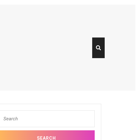
Search
or: