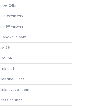
allbet24hr
allin99win.win
allin99win.win
allone745s.com
alot66
alot666
amb slot
ambfine88.net
ambnovabet.com
aress77.shop