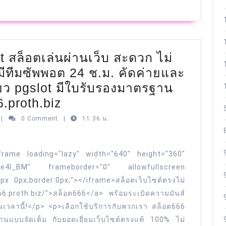
พร้อม
โปร
ต้อนรับ
สำหรับ
 สล็อตเล่นผ่านเว็บ สะดวก ไม่
สมาชิก
ีทีมซัพพอต 24 ช.ม. คัดค่ายและ
ใหม่
่เดียว pgslot มีใบรับรองมาตรฐาน
ใหม่
Alot666
.proth.biz
ล่าสุด
2
achary
|
0 Comment
|
11:36 น.
Top
oung
MAY
1
68
by
frame loading="lazy" width="640" height="360"
pgslot
Sang
ite4l_BM" frameborder="0" allowfullscreen
สล็อต
alot66.net
px 0px;border:0px;"></iframe>สล็อตเว็บไซต์ตรงไม่
เล่น
66.proth.biz/">สล็อต666</a> พร้อมระเบิดความมันส์
3
ผ่าน
วในเวลานี้!</p> <p>เลือกใช้บริการกับพวกเรา สล็อต666
ส.ค.
านแบบจัดเต็ม กับยอดเยี่ยมเว็บไซต์ตรงแท้ 100% ไม่
เว็บ