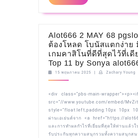
MORE
Alot666 2 MAY 68 pgslot
ต้องโหลด โบนัสแตกง่าย ม
เกมคาสิโนที่ดีที่สุดไว้ที
Top 11 by Sonya alot666
15
Z
15 พฤษภาคม 2025
|
Zachary Young
พฤษภาคม
Y
2025
<div class="pbs-main-wrapper"><p><i
src="//www.youtube.com/embed/MvZ
style="float:left;padding:10px 10px 10
ผ่านเอเย่นต์จาก <a href="https://alot6
และการทำผลกำไรที่เยี่ยมที่สุดให้ท่านแล้
รับประกันทุกความสนุกรวมทั้งความสนุกสน