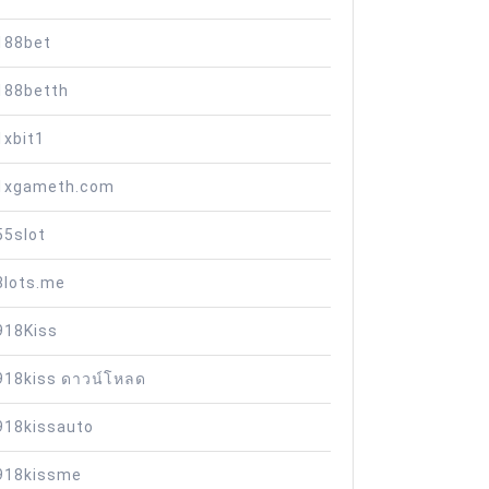
188bet
188betth
1xbit1
1xgameth.com
55slot
8lots.me
918Kiss
918kiss ดาวน์โหลด
918kissauto
918kissme