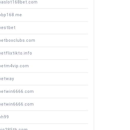
baslot168bet.com
bbp168.me
bestbet
betboxclubs.com
betflixtikto.info
betm4vip.com
betway
betwin6666.com
betwin6666.com
bh99
bio285th.com