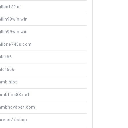
allbet24hr
allin99win.win
allin99win.win
allone745s.com
alot66
alot666
amb slot
ambfine88.net
ambnovabet.com
aress77.shop