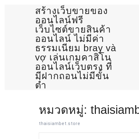
Skip
สร้างเว็บขายของ
to
ออนไลน์ฟรี
content
เว็บไซต์ขายสินค้า
ออนไลน์ ไม่มีค่า
ธรรมเนียม bray và
vợ เล่นเกมคาสิโน
ออนไลน์เว็บตรง ที่
มีฝากถอนไม่มีขั้น
ต่ำ
หมวดหมู่:
thaisiamb
thaisiambet.store