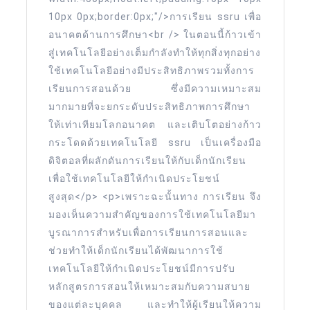
สังคม
10px 0px;border:0px;"/>การเรียน ssru เพื่อ
ดี
อนาคตด้านการศึกษา<br /> ในตอนนี้ก้าวเข้า
งาน
สู่เทคโนโลยีอย่างเต็มกำลังทำให้ทุกสิ่งทุกอย่าง
ปฐมนิเทศ
ใช้เทคโนโลยีอย่างมีประสิทธิภาพรวมทั้งการ
เรียนการสอนด้วย ซึ่งมีความเหมาะสม
สวนสุนันทา
มากมายที่จะยกระดับประสิทธิภาพการศึกษา
ขัดเกลา
ให้เท่าเทียมโลกอนาคต และเติบโตอย่างก้าว
คน
กระโดดด้วยเทคโนโลยี ssru เป็นเครื่องมือ
ดี
ดิจิตอลที่ผลักดันการเรียนให้กับเด็กนักเรียน
สู่
เพื่อใช้เทคโนโลยีให้กำเนิดประโยชน์
สังคม
สูงสุด</p> <p>เพราะฉะนั้นทาง การเรียน จึง
มองเห็นความสำคัญของการใช้เทคโนโลยีมา
ssru
บูรณาการสำหรับเพื่อการเรียนการสอนและ
คุณภาพ
ช่วยทำให้เด็กนักเรียนได้พัฒนาการใช้
การ
เทคโนโลยีให้กำเนิดประโยชน์มีการปรับ
ศึกษา
หลักสูตรการสอนให้เหมาะสมกับความสบาย
มาตรฐาน
ของแต่ละบุคคล และทำให้ผู้เรียนให้ความ