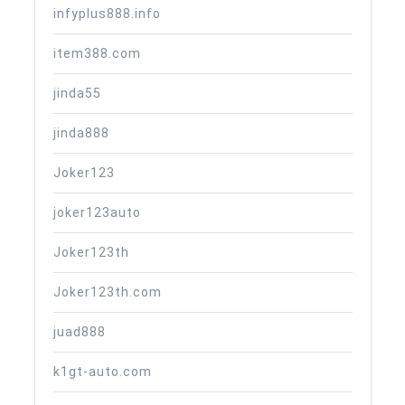
infyplus888.info
item388.com
jinda55
jinda888
Joker123
joker123auto
Joker123th
Joker123th.com
juad888
k1gt-auto.com