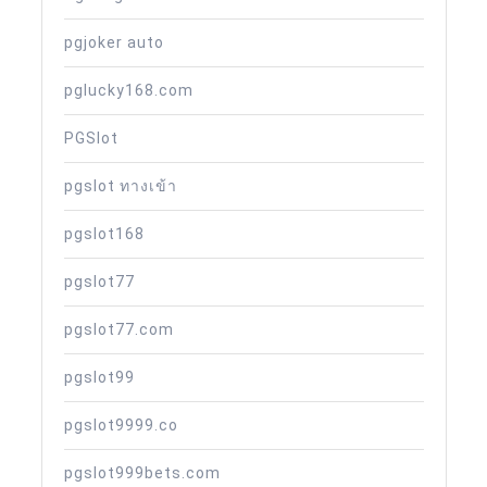
pgjoker auto
pglucky168.com
PGSlot
pgslot ทางเข้า
pgslot168
pgslot77
pgslot77.com
pgslot99
pgslot9999.co
pgslot999bets.com