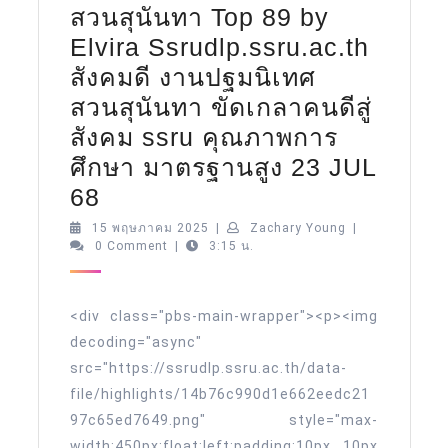
สวนสุนันทา Top 89 by
Elvira Ssrudlp.ssru.ac.th
สังคมดี งานปฐมนิเทศ
สวนสุนันทา ขัดเกลาคนดีสู่
สังคม ssru คุณภาพการ
ศึกษา มาตรฐานสูง 23 JUL
Ssru
68
สมัคร
15
Zachary
15 พฤษภาคม 2025
|
Zachary Young
|
พฤษภาคม
Young
0 Comment
|
3:15 น.
เรียน
2025
สวนสุนันทา
Top
<div class="pbs-main-wrapper"><p><img
89
decoding="async"
src="https://ssrudlp.ssru.ac.th/data-
by
file/highlights/14b76c990d1e662eedc21
Elvira
97c65ed7649.png" style="max-
Ssrudlp.ssru.ac.th
width:450px;float:left;padding:10px 10px