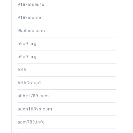
918kissauto
918kissme
9kpluss.com
a9a9.org
a9a9.org
ABA
ABAGroup2
abbet789.com
aden168ss.com
adm789.info