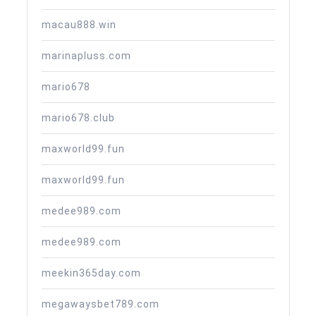
macau888.win
marinapluss.com
mario678
mario678.club
maxworld99.fun
maxworld99.fun
medee989.com
medee989.com
meekin365day.com
megawaysbet789.com