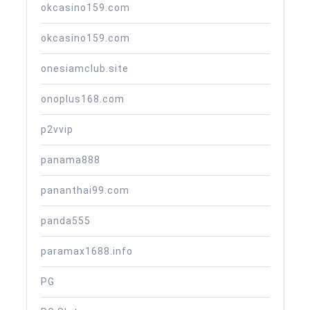
okcasino159.com
okcasino159.com
onesiamclub.site
onoplus168.com
p2vvip
panama888
pananthai99.com
panda555
paramax1688.info
PG