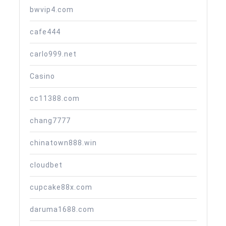
bwvip4.com
cafe444
carlo999.net
Casino
cc11388.com
chang7777
chinatown888.win
cloudbet
cupcake88x.com
daruma1688.com