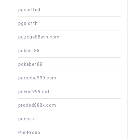
pgslotfish
pgslotth
pgzeus88win.com
pokbet88
pokebet88
porsche999.com
power999.net
proded888x.com
punpro
PunPro66