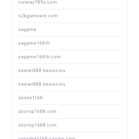
runway789s.com
s2kgamewin.com
sagame
sagame168th
sagame168th.com
sawan888 ทดลองเล่น
sawan888 ทดลองเล่น
sbobet168
sbotop1688.com
sbotop1688.com
sexxybet168-casino.com