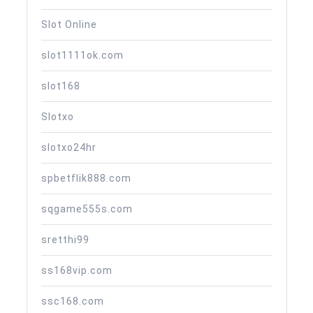
Slot Online
slot1111ok.com
slot168
Slotxo
slotxo24hr
spbetflik888.com
sqgame555s.com
sretthi99
ss168vip.com
ssc168.com