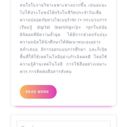
สูง
สนใจในรายวิชาเฉพาะทางมากขึ้น เสนอแนะ
23
ไปใช้ประโยชน์ได้จริงในชีวิตประจำวันเพื่อ
ความปลอดภัยทางไซเบอร์<br /> กระบวนการ
JUL
เรียนรู้ digital learning</p> <p>ในสมัย
68
ดิจิตอลที่มีความล้ำยุค ได้มีการช่วยปรับปรุง
ความถนัดให้นักศึกษาได้พัฒนาตนเองอย่าง
สม่ำเสมอ มีการออกแบบการศึกษา และก็เปิด
พื้นที่ให้ใช้เทคโนโลยีอย่างกำเนิดผลดี โดยใช้
ความรู้ด้านเทคโนโลยี การใช้สื่ออย่างเหมาะ
ควร การติดต่อสื่อสารสังคม
READ
READ MORE
MORE
Search