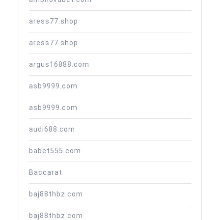
aress77.shop
aress77.shop
argus16888.com
asb9999.com
asb9999.com
audi688.com
babet555.com
Baccarat
baj88thbz.com
baj88thbz.com