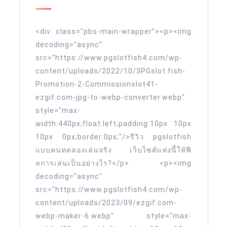
หนัก
2026
สล็อต
ตัว
<div class="pbs-main-wrapper"><p><img
ตึง
decoding="async"
src="https://www.pgslotfish4.com/wp-
ของ
content/uploads/2022/10/3PGslot.fish-
คน
Promotion-2-Commissionslot41-
ชอบ
ezgif.com-jpg-to-webp-converter.webp"
เกม
style="max-
แตก
width:440px;float:left;padding:10px 10px
บ่อย
10px 0px;border:0px;"/>รีวิว pgslotfish
เข้า
แบบคนทดลองเล่นจริง เว็บไซต์แห่งนี้ให้ฟี
ลการเล่นเป็นอย่างไร?</p> <p><img
เล่น
decoding="async"
วัน
src="https://www.pgslotfish4.com/wp-
นี้
content/uploads/2023/09/ezgif.com-
มี
webp-maker-6.webp" style="max-