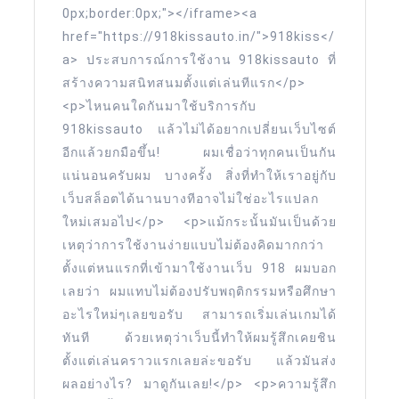
ทำ
0px;border:0px;"></iframe><a
เงิน
href="https://918kissauto.in/">918kiss</
แรง
a> ประสบการณ์การใช้งาน 918kissauto ที่
กว่า
สร้างความสนิทสนมตั้งแต่เล่นทีแรก</p>
เว็บ
<p>ไหนคนใดกันมาใช้บริการกับ
918kissauto แล้วไม่ได้อยากเปลี่ยนเว็บไซต์
ทั่วไป
อีกแล้วยกมือขึ้น! ผมเชื่อว่าทุกคนเป็นกัน
รวม
แน่นอนครับผม บางครั้ง สิ่งที่ทำให้เราอยู่กับ
เกม
เว็บสล็อตได้นานบางทีอาจไม่ใช่อะไรแปลก
แบรนด์
ใหม่เสมอไป</p> <p>แม้กระนั้นมันเป็นด้วย
ดัง
เหตุว่าการใช้งานง่ายแบบไม่ต้องคิดมากกว่า
ระดับ
ตั้งแต่หนแรกที่เข้ามาใช้งานเว็บ 918 ผมบอก
เลยว่า ผมแทบไม่ต้องปรับพฤติกรรมหรือศึกษา
โลก
อะไรใหม่ๆเลยขอรับ สามารถเริ่มเล่นเกมได้
จะ
ทันที ด้วยเหตุว่าเว็บนี้ทำให้ผมรู้สึกเคยชิน
รวย
ตั้งแต่เล่นคราวแรกเลยล่ะขอรับ แล้วมันส่ง
จะ
ผลอย่างไร? มาดูกันเลย!</p> <p>ความรู้สึก