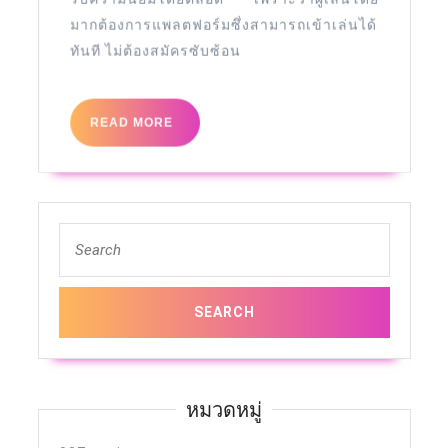
โม
มากต้องการแพลตฟอร์มซึ่งสามารถเข้าเล่นได้
ชั่
ทันที ไม่ต้องสมัครซับซ้อน
นมา
กมาย
READ
READ MORE
สล็อต
MORE
ออนไลน์
เกม
มา
Search
แรง
for:
อัตรา
ชนะ
สูง
16
พ.ค.
หมวดหมู่
26