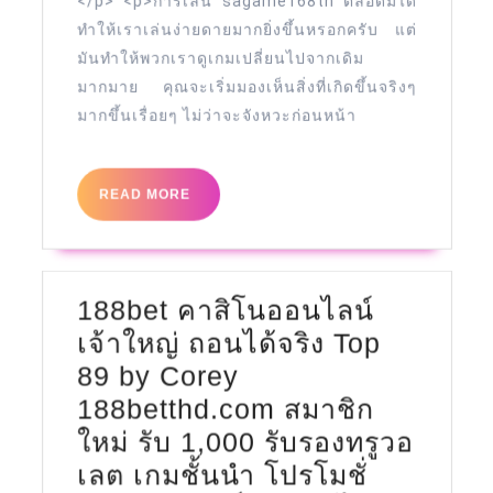
</p> <p>การเล่น sagame168th ตลอดมิได้
จริง
ทำให้เราเล่นง่ายดายมากยิ่งขึ้นหรอกครับ แต่
ใหม่
มันทำให้พวกเราดูเกมเปลี่ยนไปจากเดิม
ล่าสุด
มากมาย คุณจะเริ่มมองเห็นสิ่งที่เกิดขึ้นจริงๆ
Top
มากขึ้นเรื่อยๆ ไม่ว่าจะจังหวะก่อนหน้า
70
by
READ
READ MORE
Shelley
MORE
sagame168th.pr
11
188bet คาสิโนออนไลน์
April
เจ้าใหญ่ ถอนได้จริง Top
26
89 by Corey
casino
188betthd.com สมาชิก
ใหม่ รับ 1,000 รับรองทรูวอ
เลต เกมชั้นนำ โปรโมชั่