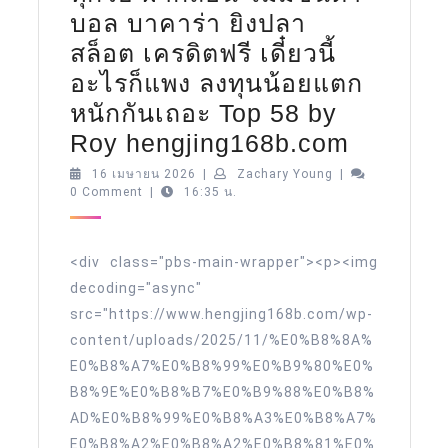
ขาดมื
บอล บาคาร่า ยิงปลา
Top
สล็อต เครดิตฟรี เดี๋ยวนี้
74
อะไรก็แพง ลงทุนน้อยแตก
by
หนักกันเถอะ Top 58 by
Leta
Hengjin
Roy hengjing168b.com
25
16
Zachary
16 เมษายน 2026
|
Zachary Young
|
เมษายน
Young
0 Comment
|
16:35 น.
พ.ค.
2026
69
เครดิต
<div class="pbs-main-wrapper"><p><img
ฟรี
decoding="async"
src="https://www.hengjing168b.com/wp-
สาย
content/uploads/2025/11/%E0%B8%8A%
ฟรี
E0%B8%A7%E0%B8%99%E0%B9%80%E0%
งบ
B8%9E%E0%B8%B7%E0%B9%88%E0%B8%
น้อย
AD%E0%B8%99%E0%B8%A3%E0%B8%A7%
อยาก
E0%B8%A2%E0%B8%A2%E0%B8%81%E0%