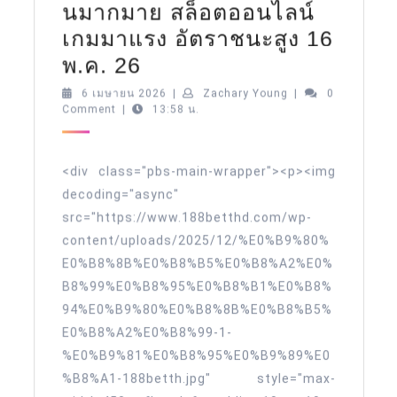
นมากมาย สล็อตออนไลน์
เกมมาแรง อัตราชนะสูง 16
188bet
พ.ค. 26
คา
6
Zachary
6 เมษายน 2026
|
Zachary Young
|
0
เมษายน
Young
Comment
|
13:58 น.
สิ
2026
โน
ออนไลน์
<div class="pbs-main-wrapper"><p><img
เจ้า
decoding="async"
src="https://www.188betthd.com/wp-
ใหญ่
content/uploads/2025/12/%E0%B9%80%
ถอน
E0%B8%8B%E0%B8%B5%E0%B8%A2%E0%
ได้
B8%99%E0%B8%95%E0%B8%B1%E0%B8%
จริง
94%E0%B9%80%E0%B8%8B%E0%B8%B5%
Top
E0%B8%A2%E0%B8%99-1-
89
%E0%B9%81%E0%B8%95%E0%B9%89%E0
by
%B8%A1-188betth.jpg" style="max-