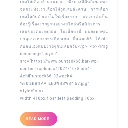
ว่า
เกมให้เลือกจำนวนมาก ซึ่งบางทีมันก็เยอะซะ
เกิน
จนกระทั่งเราเลือกไม่ถูกเลยล่ะครับ การเลือก
คาด
เกมให้กับตัวเองไม่ใช่เรื่องยาก แต่เราจำเป็น
ต้องรู้เรื่องรากฐานอย่างสไตล์หรือนิสัยการ
ทุก
เล่นของตนเองก่อน ในเนื้อหานี้ ผมจะพาคุณ
อย่าง
มาดูแนวทางการเลือกเกม ปั่นแตก66 ให้เข้า
ทดลอง
กับตนเองแบบง่ายๆกันเลยครับ</p> <p><img
เล่น
decoding="async"
Top
src="https://www.puntaek66.bar/wp-
68
content/uploads/2024/10/Slide4-
by
AchiPuntaek66-32week4-
%E0%B8%AA.%E0%B8%84.67.jpg"
Marcos
style="max-
puntaek66.bar
width:410px;float:left;padding:10px
2
เม.ย.
69
READ
READ MORE
MORE