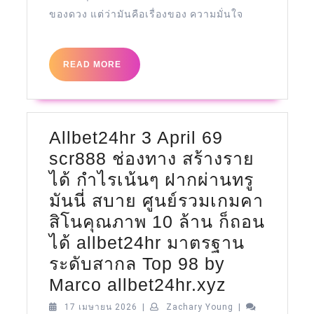
by
ของดวง แต่ว่ามันคือเรื่องของ ความมั่นใจ
Savannah
9
เว็บ
READ
READ MORE
MORE
ใหญ่
มิถุนายน
69
Allbet24hr 3 April 69
scr888 ช่องทาง สร้างราย
ได้ กำไรเน้นๆ ฝากผ่านทรู
มันนี่ สบาย ศูนย์รวมเกมคา
สิโนคุณภาพ 10 ล้าน ก็ถอน
ได้ allbet24hr มาตรฐาน
ระดับสากล Top 98 by
Allbet24hr
Marco allbet24hr.xyz
3
17
Zachary
17 เมษายน 2026
|
Zachary Young
|