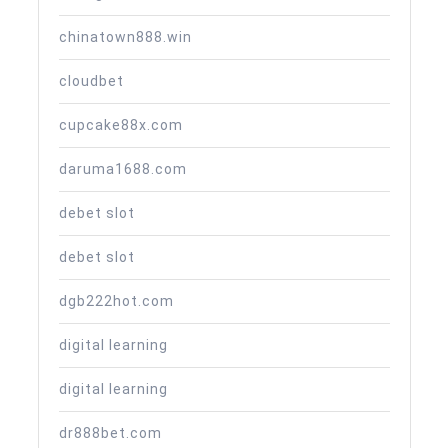
chinatown888.win
cloudbet
cupcake88x.com
daruma1688.com
debet slot
debet slot
dgb222hot.com
digital learning
digital learning
dr888bet.com