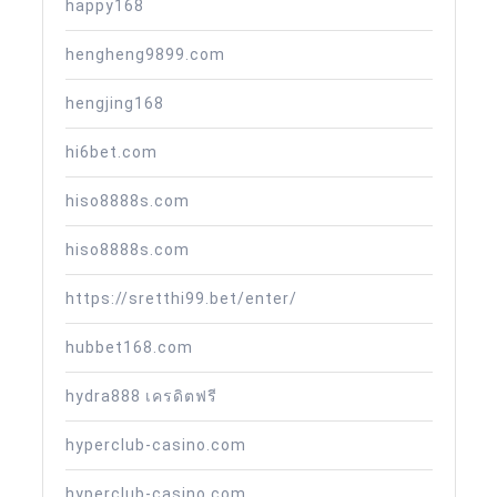
happy168
hengheng9899.com
hengjing168
hi6bet.com
hiso8888s.com
hiso8888s.com
https://sretthi99.bet/enter/
hubbet168.com
hydra888 เครดิตฟรี
hyperclub-casino.com
hyperclub-casino.com