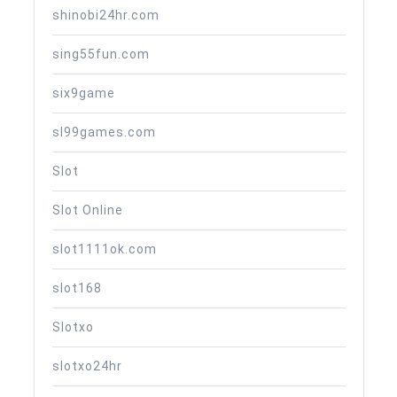
shinobi24hr.com
sing55fun.com
six9game
sl99games.com
Slot
Slot Online
slot1111ok.com
slot168
Slotxo
slotxo24hr