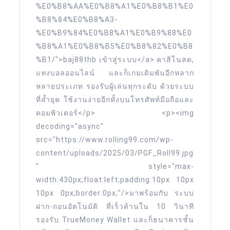
แตก
%E0%B8%AA%E0%B8%A1%E0%B8%B1%E0
%B8%84%E0%B8%A3-
ง่าย
%E0%B9%84%E0%B8%A1%E0%B9%88%E0
แทง
%B8%A1%E0%B8%B5%E0%B8%82%E0%B8
บอล
%B1/">baj88thb เข้าสู่ระบบ</a> คาสิโนสด,
เล่น
แทงบอลออนไลน์ และก็เกมเดิมพันอีกหลาก
ง่าย
หลายประเภท รองรับผู้เล่นทุกระดับ ด้วยระบบ
ได้
ที่ล้ำยุค ใช้งานง่ายอีกทั้งบนโทรศัพท์มือถือและ
คอมพิวเตอร์</p> <p><img
เงิน
decoding="async"
จริง
src="https://www.rolling99.com/wp-
Top
content/uploads/2025/03/PGF_Roll99.jpg
86
" style="max-
by
width:430px;float:left;padding:10px 10px
Abby
10px 0px;border:0px;"/>มาพร้อมกับ ระบบ
ฝาก-ถอนอัตโนมัติ ที่เร็วด้านใน 10 วินาที
รองรับ TrueMoney Wallet และก็ธนาคารชั้น