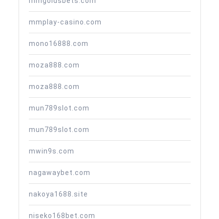
mmgoldsbets.com
mmplay-casino.com
mono16888.com
moza888.com
moza888.com
mun789slot.com
mun789slot.com
mwin9s.com
nagawaybet.com
nakoya1688.site
niseko168bet.com