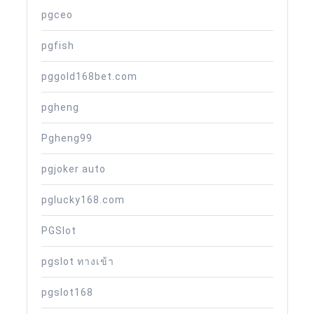
pgceo
pgfish
pggold168bet.com
pgheng
Pgheng99
pgjoker auto
pglucky168.com
PGSlot
pgslot ทางเข้า
pgslot168