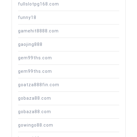
fullslotpg168.com
funny18
gamehit8888.com
gaojing888
gem99ths.com
gem99ths.com
goatza888fin.com
gobaza88.com
gobaza88.com
gowingo88.com