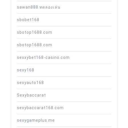
sawan888 ทดลองเล่น
sbobet168
sbotop1688.com
sbotop1688.com
sexxybet168-casino.com
sexy168
sexyauto168
Sexybaccarat
sexybaccarat168.com
sexygameplus.me