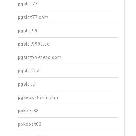
pgslot77
pgslot77.com
pgslot99
pgslot9999.co
pgslot999bets.com
pgslotfish
pgslotth
pgzeus88win.com
pokbet88
pokebet88