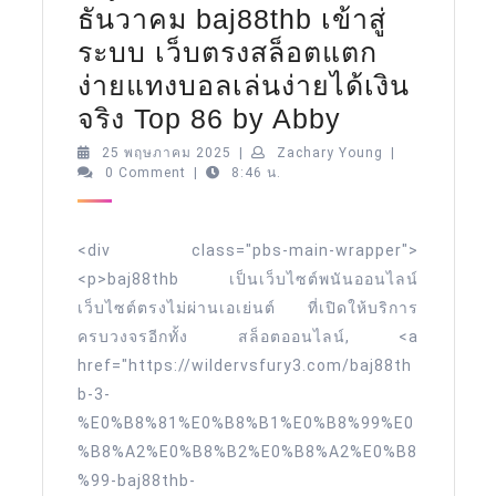
ธันวาคม baj88thb เข้าสู่
ระบบ เว็บตรงสล็อตแตก
ง่ายแทงบอลเล่นง่ายได้เงิน
baj88thb
จริง Top 86 by Abby
เครดิต
25
Zachary
25 พฤษภาคม 2025
|
Zachary Young
|
พฤษภาคม
Young
0 Comment
|
8:46 น.
ฟรี
2025
22
ธันวาคม
<div class="pbs-main-wrapper">
baj88thb
<p>baj88thb เป็นเว็บไซต์พนันออนไลน์
เว็บไซต์ตรงไม่ผ่านเอเย่นต์ ที่เปิดให้บริการ
เข้า
ครบวงจรอีกทั้ง สล็อตออนไลน์, <a
สู่
href="https://wildervsfury3.com/baj88th
ระบบ
b-3-
เว็บ
%E0%B8%81%E0%B8%B1%E0%B8%99%E0
ตรง
%B8%A2%E0%B8%B2%E0%B8%A2%E0%B8
สล็อต
%99-baj88thb-