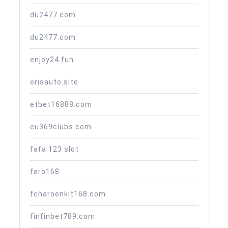
du2477.com
du2477.com
enjoy24.fun
erisauto.site
etbet16888.com
eu369clubs.com
fafa 123 slot
faro168
fcharoenkit168.com
finfinbet789.com