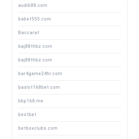
audi688.com
babet555.com
Baccarat
baj88thbz.com
baj88thbz.com
bar4game24hr.com
baslot168bet.com
bbp168.me
bestbet
betboxclubs.com