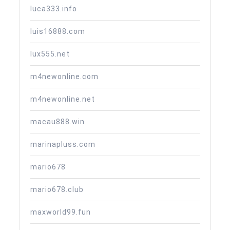
luca333.info
luis16888.com
lux555.net
m4newonline.com
m4newonline.net
macau888.win
marinapluss.com
mario678
mario678.club
maxworld99.fun