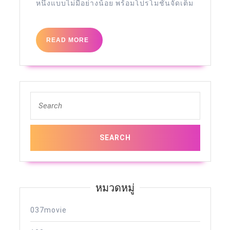
หนึ่งแบบไม่มีอย่างน้อย พร้อมโปรโมชั่นจัดเต็ม
READ
READ MORE
MORE
Search
for:
หมวดหมู่
037movie