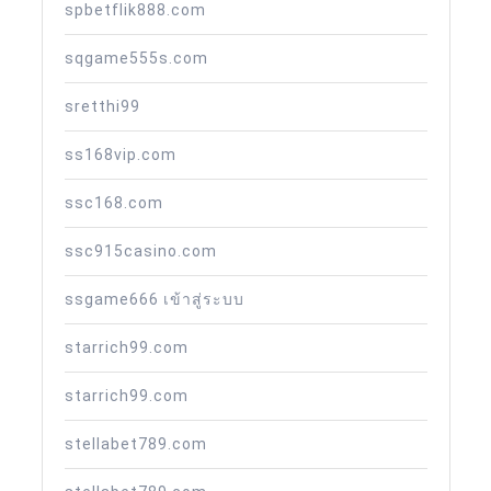
spbetflik888.com
sqgame555s.com
sretthi99
ss168vip.com
ssc168.com
ssc915casino.com
ssgame666 เข้าสู่ระบบ
starrich99.com
starrich99.com
stellabet789.com