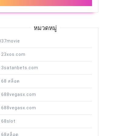
pro
ต
หมวดหมู่
037movie
123xos.com
pro
13satanbets.com
168 สล็อต
1688vegasx.com
1688vegasx.com
168slot
168สล็อต