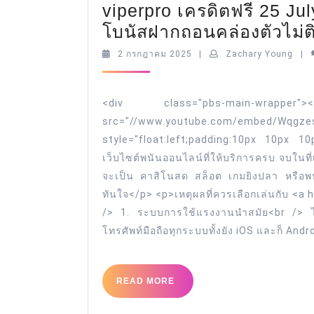
viperpro เครดิตฟรี 25 July
โบนัสฝากถอนคล่องตัวไม่ติ
2
Zach
2 กรกฎาคม 2025
|
Zachary Young
|
กรกฎาคม
You
2025
<div class="pbs-main-wrapper
src="//www.youtube.com/embed/Wqg
style="float:left;padding:10px 10px 10
เว็บไซต์พนันออนไลน์ที่ให้บริการครบ จบในที่เ
จะเป็น คาสิโนสด สล็อต เกมยิงปลา หรือพนัน
ทันใจ</p> <p>เหตุผลที่ควรเลือกเล่นกับ <a
/> 1. ระบบการใช้แรงงานนำสมัย<br /> ไม
โทรศัพท์มือถือทุกระบบทั้งยัง iOS และก็ Andr
READ
READ MORE
MORE