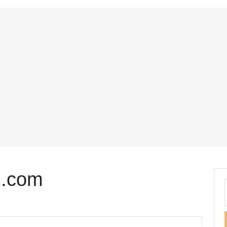
1.com
f