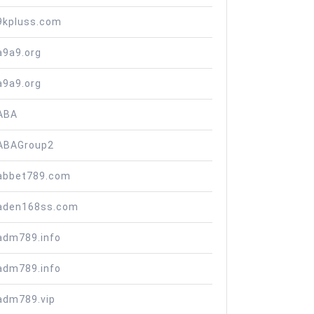
9kpluss.com
a9a9.org
a9a9.org
ABA
ABAGroup2
abbet789.com
aden168ss.com
adm789.info
adm789.info
adm789.vip