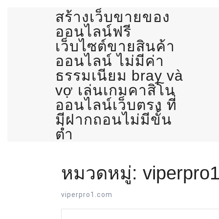
Skip
สร้างเว็บขายของ
to
ออนไลน์ฟรี
content
เว็บไซต์ขายสินค้า
ออนไลน์ ไม่มีค่า
ธรรมเนียม bray và
vợ เล่นเกมคาสิโน
ออนไลน์เว็บตรง ที่
มีฝากถอนไม่มีขั้น
ต่ำ
หมวดหมู่:
viperpro
viperpro1.com