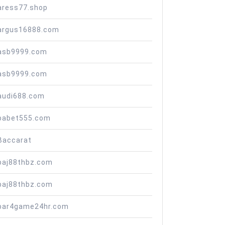
aress77.shop
argus16888.com
asb9999.com
asb9999.com
audi688.com
babet555.com
Baccarat
baj88thbz.com
baj88thbz.com
bar4game24hr.com