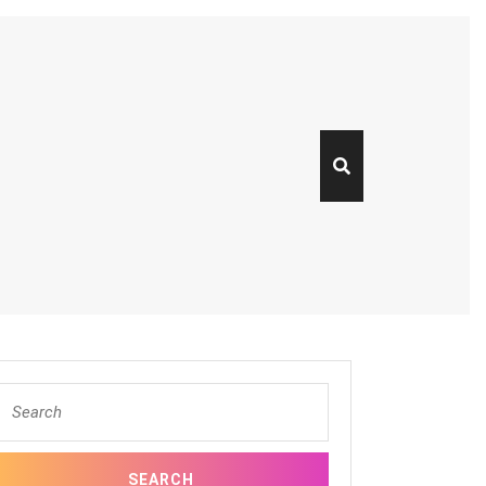
Search
or: