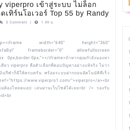
 viperpro เข้าสู่ระบบ ไม่ล็อก
viper
ดเทิร์นโอเวอร์ Top 55 by Randy
เครดิ
ary
0 Comment
|
1:49 น.
ng
ฟรี
25
"><p><iframe width="640" height="360"
July
zesfaByI" frameborder="0" allowfullscreen
viper
px 0px;border:0px;"></iframe>ถ้าหากคุณกำลังมองหา
เข้า
ดียว viperpro คือตัวเลือกที่ตอบปัญหาอย่างแท้จริง ไม่ว่า
สู่
กีฬาก็มีให้ครบครัน พร้อมระบบฝากถอนอัตโนมัติที่เร็ว
 href="https://www.viperpro1.com/">viperpro</a><br
ระบบ
่ต้องโหลดแอป เล่นผ่านเว็บไซต์ได้เลย<br /> รองรับ
ไม่
oid<br
ล็อก
โบนัส
ฝาก
ถอน