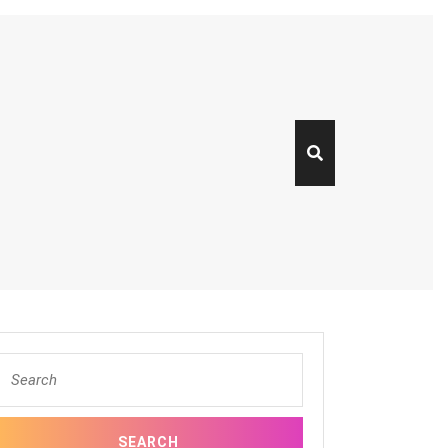
Search
or: