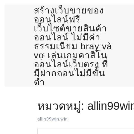
Skip
สร้างเว็บขายของ
to
ออนไลน์ฟรี
content
เว็บไซต์ขายสินค้า
ออนไลน์ ไม่มีค่า
ธรรมเนียม bray và
vợ เล่นเกมคาสิโน
ออนไลน์เว็บตรง ที่
มีฝากถอนไม่มีขั้น
ต่ำ
หมวดหมู่:
allin99wi
allin99win.win