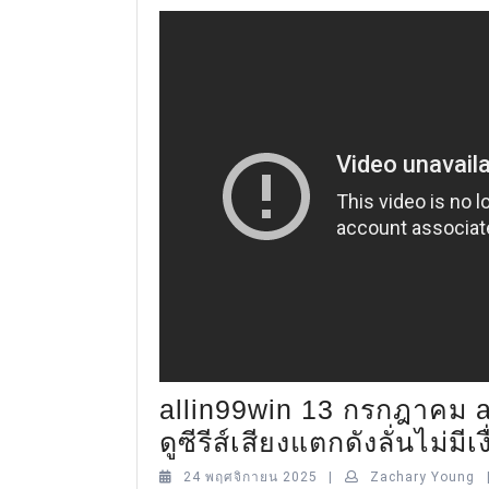
allin99win 13 กรกฎาคม al
ดูซีรีส์เสียงแตกดังลั่นไม่ม
24
Z
24 พฤศจิกายน 2025
|
Zachary Young