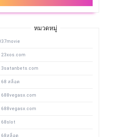
หมวดหมู่
037movie
123xos.com
13satanbets.com
168 สล็อต
1688vegasx.com
1688vegasx.com
168slot
168สล็อต