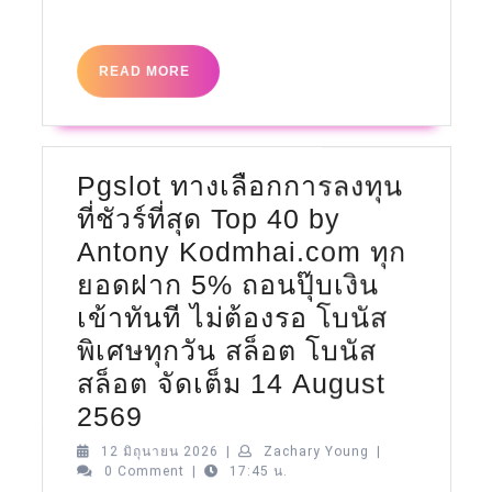
Devin
Jin888.run
READ
READ MORE
21
MORE
กรกฎาคม
2026
Pgslot ทางเลือกการลงทุน
คา
ที่ชัวร์ที่สุด Top 40 by
สิโน
Antony Kodmhai.com ทุก
ยอดฝาก 5% ถอนปุ๊บเงิน
เข้าทันที ไม่ต้องรอ โบนัส
พิเศษทุกวัน สล็อต โบนัส
สล็อต จัดเต็ม 14 August
Pgslot
2569
ทาง
12
Zachary
12 มิถุนายน 2026
|
Zachary Young
|
มิถุนายน
Young
0 Comment
|
17:45 น.
เลือก
2026