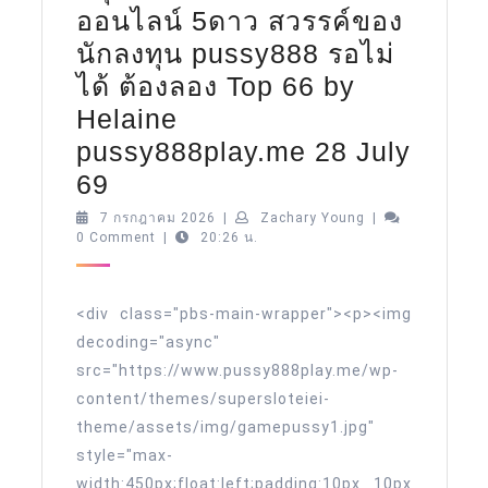
ออนไลน์ 5ดาว สวรรค์ของ
ทันใจ
นักลงทุน pussy888 รอไม่
เว็บ
ได้ ต้องลอง Top 66 by
ดี
Helaine
มี
pussy888play.me 28 July
โต๊ะ
Pussy888play
69
ให้
อาณาจักร
เลือก
7
Zachary
7 กรกฎาคม 2026
|
Zachary Young
|
กรกฎาคม
Young
0 Comment
|
20:26 น.
เกม
เยอะ
2026
ออนไลน์
บา
ที่
คา
<div class="pbs-main-wrapper"><p><img
ครบ
ร่า
decoding="async"
src="https://www.pussy888play.me/wp-
เครื่อง
สมัคร
content/themes/supersloteiei-
ที่สุด
ปุ๊บ
theme/assets/img/gamepussy1.jpg"
สมัคร
รับ
style="max-
รับ
โปร
width:450px;float:left;padding:10px 10px