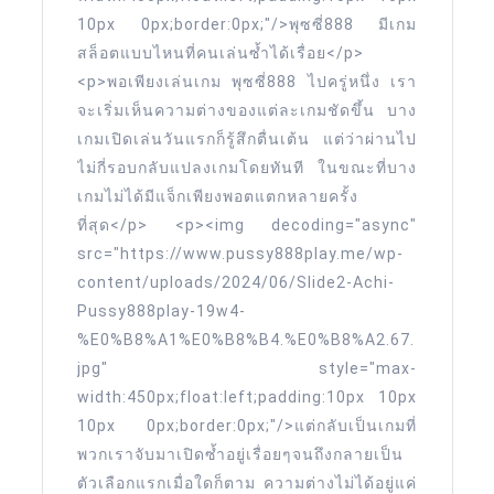
500
ปั๊บ
10px 0px;border:0px;"/>พุซซี่888 มีเกม
คา
12
สล็อตแบบไหนที่คนเล่นซ้ำได้เรื่อย</p>
สิ
<p>พอเพียงเล่นเกม พุซซี่888 ไปครู่หนึ่ง เรา
ก.ย.
จะเริ่มเห็นความต่างของแต่ละเกมชัดขึ้น บาง
โน
2026
เกมเปิดเล่นวันแรกก็รู้สึกตื่นเต้น แต่ว่าผ่านไป
ออนไลน์
ไม่กี่รอบกลับแปลงเกมโดยทันที ในขณะที่บาง
5ดาว
เกมไม่ได้มีแจ็กเพียงพอตแตกหลายครั้ง
สวรรค์
ที่สุด</p> <p><img decoding="async"
ของ
src="https://www.pussy888play.me/wp-
นัก
content/uploads/2024/06/Slide2-Achi-
Pussy888play-19w4-
ลงทุน
%E0%B8%A1%E0%B8%B4.%E0%B8%A2.67.
pussy888
jpg" style="max-
รอ
width:450px;float:left;padding:10px 10px
ไม่
10px 0px;border:0px;"/>แต่กลับเป็นเกมที่
ได้
พวกเราจับมาเปิดซ้ำอยู่เรื่อยๆจนถึงกลายเป็น
ต้อง
ตัวเลือกแรกเมื่อใดก็ตาม ความต่างไม่ได้อยู่แค่