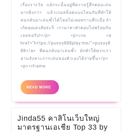
ลอง
เรื่องรางวัล แม้กระนั้นอยู่ที่ความรู้สึกตอนเล่น
มากยิ่งกว่า แล้วเกมสล็อตแบบไหนกันที่ทำให้
Top
คนกลับมาเล่นซ้ำได้โดยไม่เคยทราบสึกเบื่อ ถ้า
66
เกิดคุณสงสัยล่ะก็ เรามาหาคำตอบไปพร้อมกัน
by
เลยขอรับ!</p> <p>เกม <a
Helaine
href="https://pussy888play.me/">pussy8
pussy888play.me
88</a> ที่คนกลับมาเล่นซ้ำ มักทำให้พวกเรา
28
อ่านจังหวะการเล่นของตัวเองได้ง่ายขึ้น</p>
<p><iframe
July
69
READ
READ MORE
MORE
Jinda55 คาสิโนเว็บใหญ่
มาตรฐานเอเชีย Top 33 by