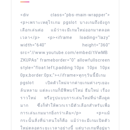
การ
ลงทุน
<div class="pbs-main-wrapper">
ที่
<p>เพราะเหตุไรเกม pgslot บางเกมถึงยังถูก
เลือกเล่นต่อ แม้ว่าจะมีเกมใหม่ออกมาตลอด
ชัวร์
เวลา</p> <p><iframe loading="lazy"
ที่สุด
width="640" height="360"
Top
src="//www.youtube.com/embed/tVwMB
40
ZKUPAs" frameborder="0" allowfullscreen
by
style="float:left;padding:10px 10px 10px
Antony
0px;border:0px;"></iframe>ทุกๆวันนี้มีเกม
Kodmhai.com
pgslot เปิดตัวใหม่จากค่ายเกมต่างๆเยอะ
ล้นหลาม แต่ละเกมก็มีฟีพบร์ใหม่ ธีมใหม่ เรื่อง
ทุก
ราวใหม่ หรือรูปแบบการเล่นใหม่ที่น่าดึงดูด
ยอด
มาก ซึ่งก็ทำให้พวกเรามีตัวเลือกสำหรับเพื่อ
ฝาก
การเล่นเกมมากยิ่งกว่าเดิม</p> <p>แม้
5%
กระนั้นสิ่งที่น่าสนใจก็คือ แม้ว่าจะมีเกมเปิดตัว
ถอน
ใหม่ตลอดระยะเวลาอย่างนี้ แต่บางเกมที่อยู่มา