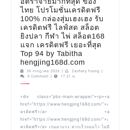
อัตราจ่ายมากที่สุด ของ
ไทย โปรโมชั่นเครดิตฟรี
100% กล่องสุ่มเฮงเฮง รับ
เครดิตฟรี ไลฟ์สด สล็อต
ยิงปลา กีฬา ไพ่ สล็อต168
แจก เครดิตฟรี เยอะที่สุด
Top 94 by Tabitha
เครดิต
hengjing168d.com
ฟรี
30
Zachary
30 กรกฎาคม 2026
|
Zachary Young
|
กรกฎาคม
Young
0 Comment
|
17:21 น.
17
2026
กรกฎาคม
26
<div class="pbs-main-wrapper"><p><a
สล็อต168
href="https://www.hengjing168d.com/">เ
ครดิตฟรี</a> <a
หวย
href="https://www.hengjing168d.com/">เ
ออนไลน์
ครดิตฟรี</a> เกมมาแรง ฝากเร็วถอนไว ไม่มี