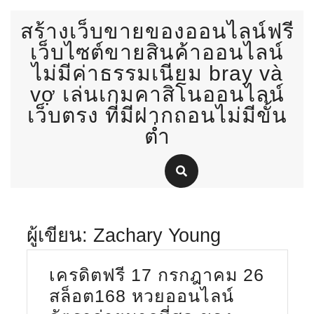
Skip
สร้างเว็บขายของออนไลน์ฟรี
to
content
เว็บไซต์ขายสินค้าออนไลน์
ไม่มีค่าธรรมเนียม bray và
vợ เล่นเกมคาสิโนออนไลน์
เว็บตรง ที่มีฝากถอนไม่มีขั้น
ต่ำ
ผู้เขียน:
Zachary Young
เครดิตฟรี 17 กรกฎาคม 26
สล็อต168 หวยออนไลน์