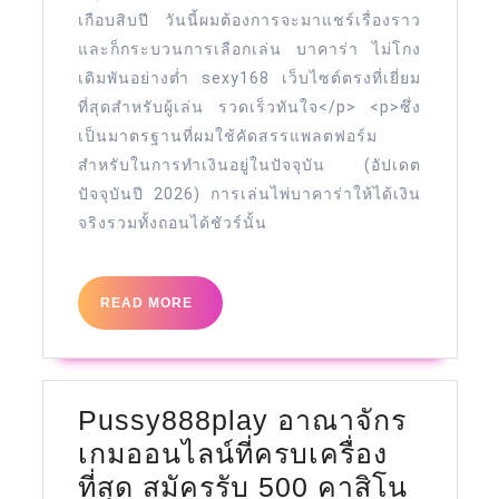
สมาชิก
เกือบสิบปี วันนี้ผมต้องการจะมาแชร์เรื่องราว
ใหม่
และก็กระบวนการเลือกเล่น บาคาร่า ไม่โกง
เดิมพันอย่างต่ำ sexy168 เว็บไซต์ตรงที่เยี่ยม
ชนะ/
ที่สุดสำหรับผู้เล่น รวดเร็วทันใจ</p> <p>ซึ่ง
แพ้
เป็นมาตรฐานที่ผมใช้คัดสรรแพลตฟอร์ม
8
สำหรับในการทำเงินอยู่ในปัจจุบัน (อัปเดต
ตา
ปัจจุบันปี 2026) การเล่นไพ่บาคาร่าให้ได้เงิน
ติด
จริงรวมทั้งถอนได้ชัวร์นั้น
รับ
5
READ
READ MORE
หมื่น
MORE
รองรับ
ทุก
Pussy888play อาณาจักร
ธนาคาร
เกมออนไลน์ที่ครบเครื่อง
ถอน
ที่สุด สมัครรับ 500 คาสิโน
เร็ว