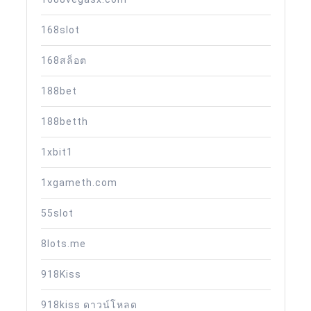
168slot
168สล็อต
188bet
188betth
1xbit1
1xgameth.com
55slot
8lots.me
918Kiss
918kiss ดาวน์โหลด