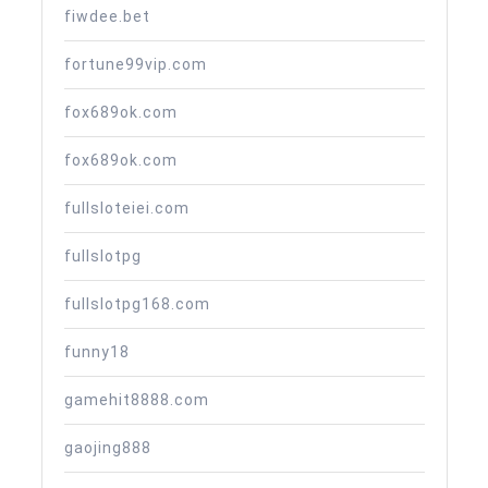
fiwdee.bet
fortune99vip.com
fox689ok.com
fox689ok.com
fullsloteiei.com
fullslotpg
fullslotpg168.com
funny18
gamehit8888.com
gaojing888