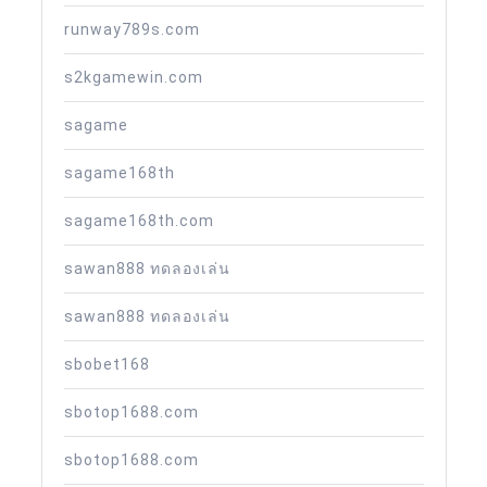
runway789s.com
s2kgamewin.com
sagame
sagame168th
sagame168th.com
sawan888 ทดลองเล่น
sawan888 ทดลองเล่น
sbobet168
sbotop1688.com
sbotop1688.com