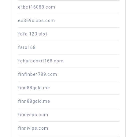
etbet16888.com
eu369clubs.com
fafa 123 slot
faro168
fcharoenkit168.com
finfinbet789.com
finn88gold.me
finn88gold.me
finnivips.com
finnivips.com