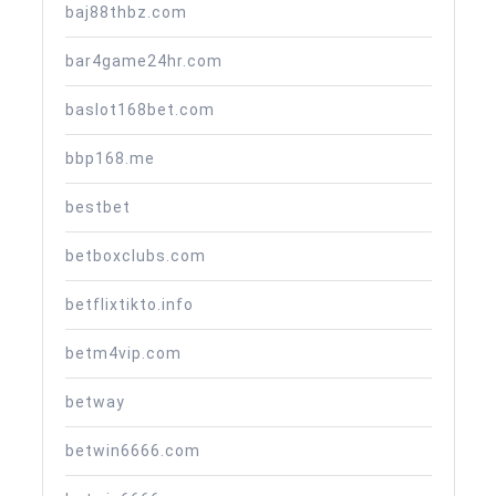
baj88thbz.com
bar4game24hr.com
baslot168bet.com
bbp168.me
bestbet
betboxclubs.com
betflixtikto.info
betm4vip.com
betway
betwin6666.com