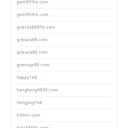
gem99ths.com
gem99ths.com
goatza888fin.com
gobaza88.com
gobaza88.com
gowingo88.com
happy168
hengheng9899.com
hengjing168
hi6bet.com
hiso8888s.com