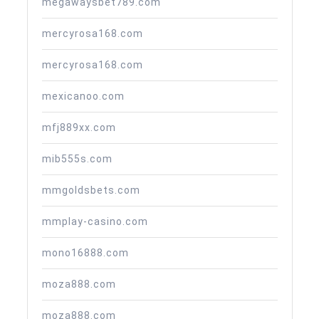
megawaysbet789.com
mercyrosa168.com
mercyrosa168.com
mexicanoo.com
mfj889xx.com
mib555s.com
mmgoldsbets.com
mmplay-casino.com
mono16888.com
moza888.com
moza888.com