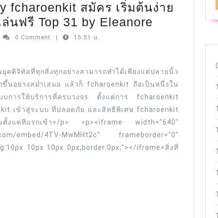
 fcharoenkit สมัคร เริ่มต้นง่าย
fcharoenkit
้เล่นฟรี Top 31 by Eleanore
สมัคร
chary
0 Comment
|
15:51 น.
ung
17
May
ิจิทัลที่ทุกสิ่งทุกอย่างสามารถทำได้เพียงแต่ปลายนิ้ว
fcharoenkit
ขึ้นอย่างสม่ำเสมอ แล้วก็ fcharoenkit ถือเป็นหนึ่งใน
สมัคร
ะบบการให้บริการที่ครบวงจร ตั้งแต่การ fcharoenkit
เริ่ม
kit เข้าสู่ระบบ ที่ปลอดภัย และสิทธิพิเศษ fcharoenkit
ต้น
เล่นตั้งแต่ทีแรกเข้า</p> <p><iframe width="640"
e.com/embed/4TV-MwMHt2c" frameborder="0"
ง่าย
ng:10px 10px 10px 0px;border:0px;"></iframe>สิ่งที่
ได้
เงิน
จริง
พร้อม
เครดิต