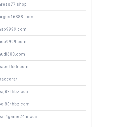
aress77.shop
argus16888.com
asb9999.com
asb9999.com
audi688.com
babet555.com
Baccarat
baj88thbz.com
baj88thbz.com
bar4game24hr.com