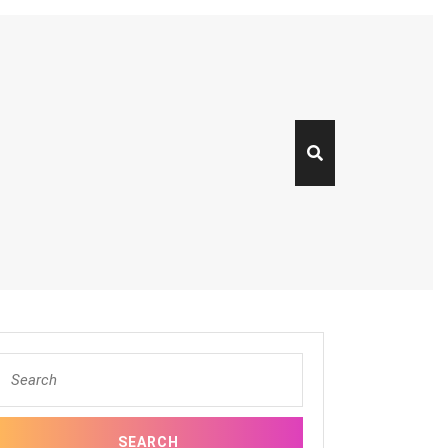
Search
or: