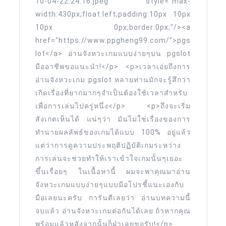
10-04-22.24.16.jpeg" style="max-
เฮง
width:430px;float:left;padding:10px 10px
จัง
10px 0px;border:0px;"/><a
เงิน
href="https://www.ppgheng99.com/">pgs
ถัง
lot</a> อ่านจังหวะเกมแบบง่ายๆบน pgslot
ไม่
มืออาชีพขอแนะนำ!</p> <p>เวลาเอ่ยถึงการ
อ่านจังหวะเกม pgslot หลายท่านมักจะรู้สึกว่า
หมด
เกิดเรื่องที่ยากมากๆจำเป็นต้องใช้เวลาสำหรับ
แจก
เพื่อการเล่นไปครู่หนึ่ง</p> <p>ถึงจะเริ่ม
เพชร
สังเกตเห็นได้ แน่ๆว่า มันไม่ใช่เรื่องของการ
ฟรี
ทำนายผลลัพธ์ของเกมได้แบบ 100% อยู่แล้ว
ทุก
แต่ว่าการดูความประพฤติปฏิบัติเกมระหว่าง
ชั่วโมง
การเล่นจะช่วยทำให้เราเข้าใจเกมนั้นๆเยอะ
ขึ้นเรื่อยๆ ในเนื้อหานี้ ผมจะพาคุณมาอ่าน
ไต่
จังหวะเกมแบบง่ายๆแบบมือโปรชี้แนะเองกับ
ระดับ
มือเลยนะครับ การันตีเลยว่า อ่านบทความนี้
สู่
จบแล้ว อ่านจังหวะเกมต่อกันได้เลย ถ้าหากคุณ
ความ
พร้อมแล้วหลังจากนั้นก็ฝ่าเลยขอรับ!</p>