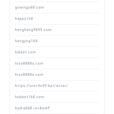
gowingo88.com
happy168
hengheng9899.com
hengjing168
hi6bet.com
hiso8888s.com
hiso8888s.com
https://sretthi99.bet/enter/
hubbet168.com
hydra888 เครดิตฟรี