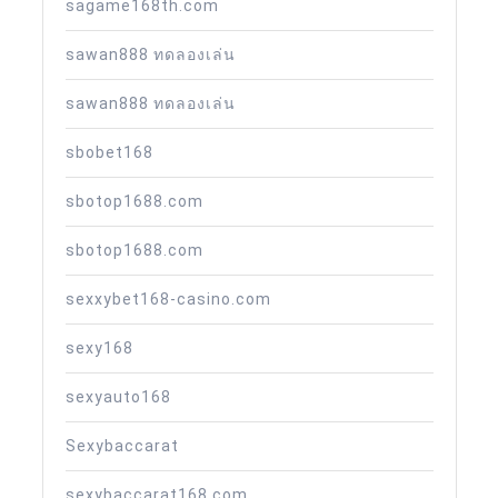
sagame168th.com
sawan888 ทดลองเล่น
sawan888 ทดลองเล่น
sbobet168
sbotop1688.com
sbotop1688.com
sexxybet168-casino.com
sexy168
sexyauto168
Sexybaccarat
sexybaccarat168.com