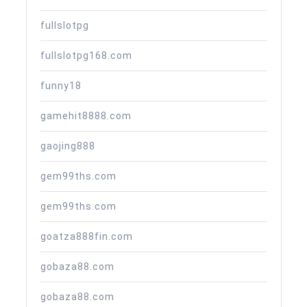
fullslotpg
fullslotpg168.com
funny18
gamehit8888.com
gaojing888
gem99ths.com
gem99ths.com
goatza888fin.com
gobaza88.com
gobaza88.com