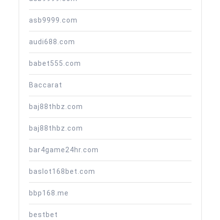
asb9999.com
audi688.com
babet555.com
Baccarat
baj88thbz.com
baj88thbz.com
bar4game24hr.com
baslot168bet.com
bbp168.me
bestbet