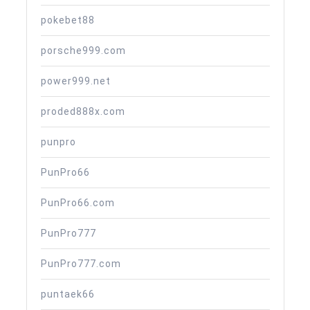
pokebet88
porsche999.com
power999.net
proded888x.com
punpro
PunPro66
PunPro66.com
PunPro777
PunPro777.com
puntaek66