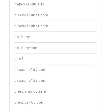
nakoya1688.site
niseko168bet.com
niseko168bet.com
no1huay
no1huay.com
okc4
okcasino159.com
okcasino159.com
onesiamclub.site
onoplus168.com