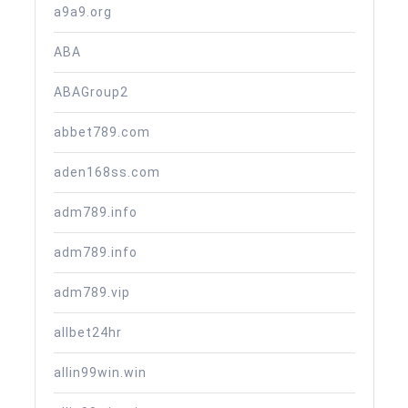
a9a9.org
ABA
ABAGroup2
abbet789.com
aden168ss.com
adm789.info
adm789.info
adm789.vip
allbet24hr
allin99win.win