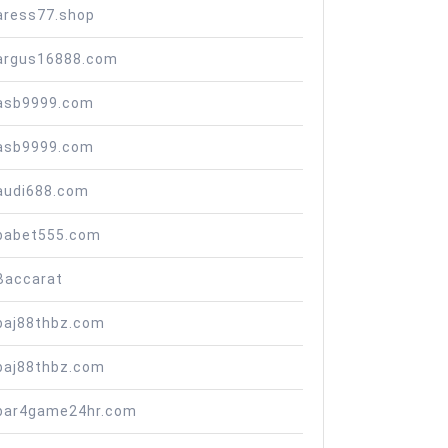
aress77.shop
argus16888.com
asb9999.com
asb9999.com
audi688.com
babet555.com
Baccarat
baj88thbz.com
baj88thbz.com
bar4game24hr.com