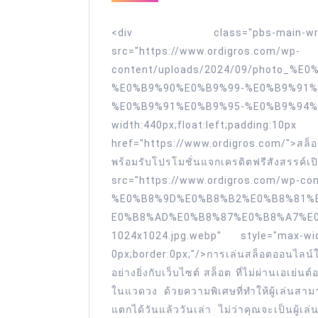
2024
<div class="pbs-main-wr
src="https://www.ordigros.com/wp-
content/uploads/2024/09/photo_%
%E0%B9%90%E0%B9%99-%E0%B9%91%
%E0%B9%91%E0%B9%95-%E0%B9%94%E
width:440px;float:left;paddin
href="https://www.ordigros.com/">สล็
พร้อมรับโปรโมชั่นแจกเครดิตฟรีสังสร
src="https://www.ordigros.com/wp-con
%E0%B8%9D%E0%B8%B2%E0%B8%81%
E0%B8%AD%E0%B8%87%E0%B8%A7%E0
1024x1024.jpg.webp" style="max-wi
0px;border:0px;"/>การเล่นสล็อตออนไลน์
อย่างยิ่งกับเว็บไซต์ สล็อต ที่ไม่ผ่านเอเย่นต
ในแวดวง ด้วยความพิเศษที่ทำให้ผู้เล่นสา
แตกได้วันแล้ววันเล่า ไม่ว่าคุณจะเป็นผู้เล่