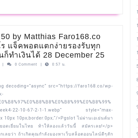
 50 by Matthias Faro168.co
โร แจ็คพอตแตกง่ายรองรับทุก
สล็อต
นก็ทำเงินได้ 28 December 25
เครดิต
Zachary
|
0 Comment
|
0:57 น.
Young
ฟรี
100
g decoding="async" src="https://faro168.co/wp-
Top
k-
50
E0%B8%97%E0%B8%B8%E0%B8%99%E0%B8%99%
by
eek4-22-10-67-2-1-1.webp" style="max-
Matthias
x 10px 10px;border:0px;"/>Pgslot ไม่ผ่านเอเย่นต์มา
ยอดเยี่ยมในไทย ท้าให้ลองแล้ววันนี้ สมัครเลย!</p>
Faro168
อกเลยว่า ถ้าเกิดคุณกำลังมองหาเว็บสล็อตออนไลน์ดีๆสัก
ตะลุย