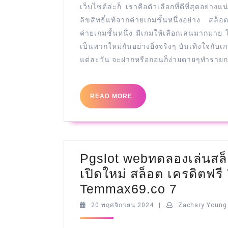
ป๊อก
เว็บไซต์ล่ะก็ เราคือตัวเลือกที่ดีที่สุดอย่า
เด้ง
ลิขสิทธิ์แท้จากค่ายเกมชั้นหนึ่งอย่าง ส
หวย
ค่ายเกมชั้นหนึ่ง มีเกมให้เลือกเล่นมากมา
pg
เป็นพวกใหม่กันอย่างยิ่งจริงๆ บันเทิงใจกั
แต่ละวัน จะฝากหรือถอนก็ง่ายดายๆทำรายกา
slot
กา
รัน
READ
READ MORE
MORE
ตีหน้า
แรก
Google
Top
Pgslot webทดลองเล่นสล็
95
เปิดใหม่ สล็อต เครดิตฟรี
by
Pgslot
Temmax69.co 7
Berry
webทดล
20
20 พฤศจิกายน 2024
|
Zachary Young
พฤศจิกายน
เล่น
2024