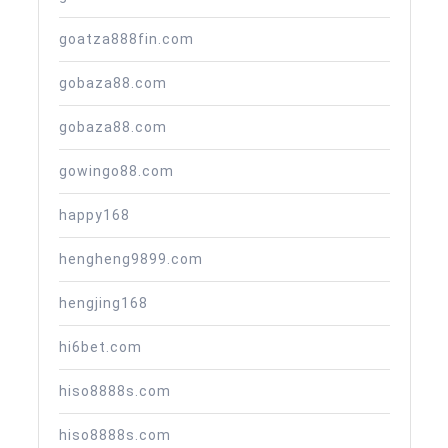
goatza888fin.com
gobaza88.com
gobaza88.com
gowingo88.com
happy168
hengheng9899.com
hengjing168
hi6bet.com
hiso8888s.com
hiso8888s.com