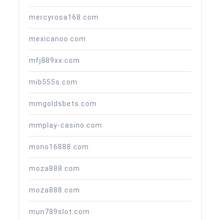
mercyrosa168.com
mexicanoo.com
mfj889xx.com
mib555s.com
mmgoldsbets.com
mmplay-casino.com
mono16888.com
moza888.com
moza888.com
mun789slot.com