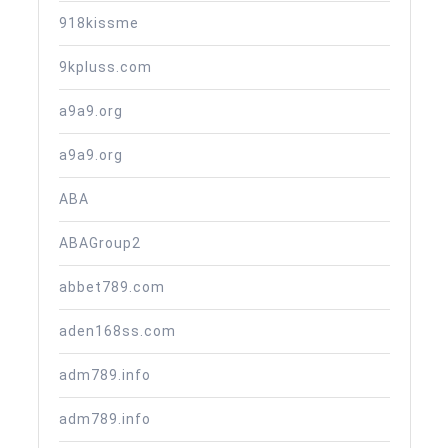
918kissme
9kpluss.com
a9a9.org
a9a9.org
ABA
ABAGroup2
abbet789.com
aden168ss.com
adm789.info
adm789.info