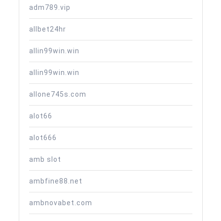
adm789.vip
allbet24hr
allin99win.win
allin99win.win
allone745s.com
alot66
alot666
amb slot
ambfine88.net
ambnovabet.com