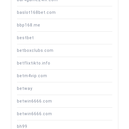
baslot168bet.com
bbp168.me
bestbet
betboxclubs.com
betflixtikto.info
betm4vip.com
betway
betwin6666.com
betwin6666.com
bh99