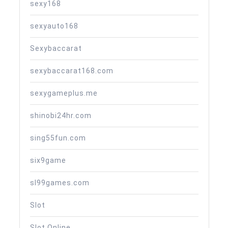
sexy168
sexyauto168
Sexybaccarat
sexybaccarat168.com
sexygameplus.me
shinobi24hr.com
sing55fun.com
six9game
sl99games.com
Slot
Slot Online