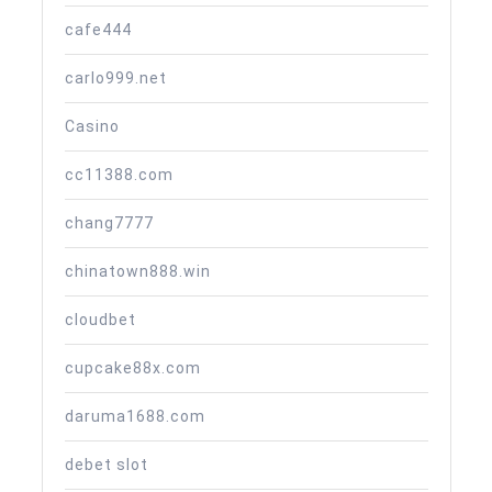
cafe444
carlo999.net
Casino
cc11388.com
chang7777
chinatown888.win
cloudbet
cupcake88x.com
daruma1688.com
debet slot