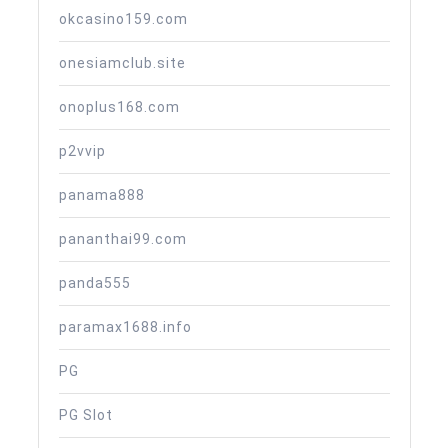
okcasino159.com
onesiamclub.site
onoplus168.com
p2vvip
panama888
pananthai99.com
panda555
paramax1688.info
PG
PG Slot