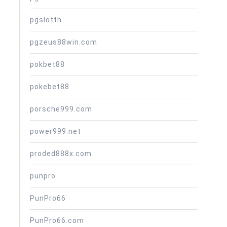
pgslotth
pgzeus88win.com
pokbet88
pokebet88
porsche999.com
power999.net
proded888x.com
punpro
PunPro66
PunPro66.com