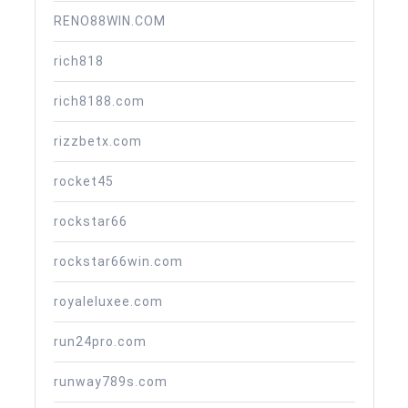
RENO88WIN.COM
rich818
rich8188.com
rizzbetx.com
rocket45
rockstar66
rockstar66win.com
royaleluxee.com
run24pro.com
runway789s.com