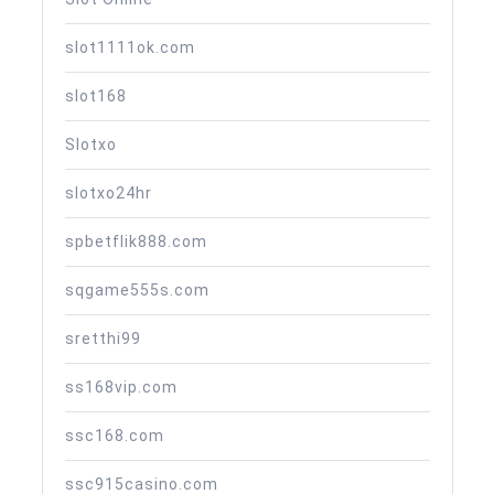
slot1111ok.com
slot168
Slotxo
slotxo24hr
spbetflik888.com
sqgame555s.com
sretthi99
ss168vip.com
ssc168.com
ssc915casino.com