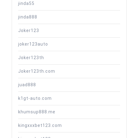
jinda55
jinda888
Joker123
joker123auto
Joker123th
Joker123th.com
juad888
k1gt-auto.com
khumsup888.me
kingxxxbet123.com