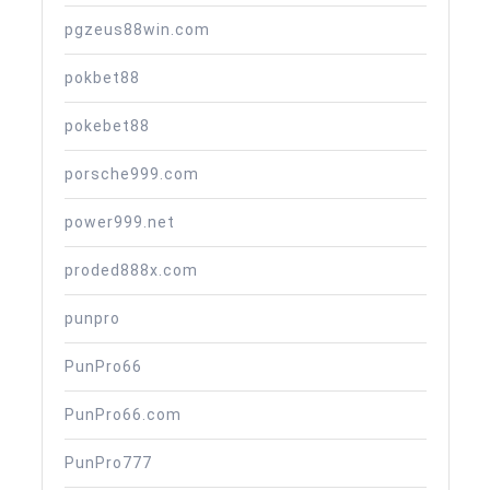
pgzeus88win.com
pokbet88
pokebet88
porsche999.com
power999.net
proded888x.com
punpro
PunPro66
PunPro66.com
PunPro777