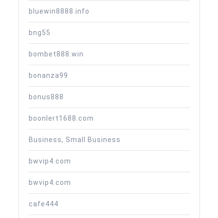
bluewin8888.info
bng55
bombet888.win
bonanza99
bonus888
boonlert1688.com
Business, Small Business
bwvip4.com
bwvip4.com
cafe444