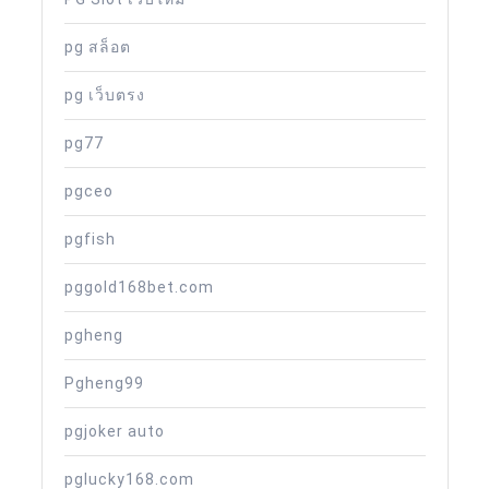
pg สล็อต
pg เว็บตรง
pg77
pgceo
pgfish
pggold168bet.com
pgheng
Pgheng99
pgjoker auto
pglucky168.com