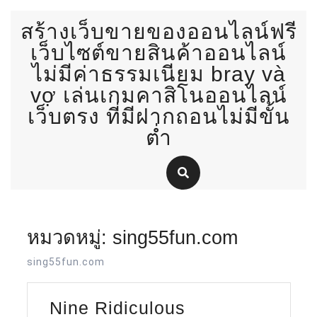
Skip
สร้างเว็บขายของออนไลน์ฟรี
to
content
เว็บไซต์ขายสินค้าออนไลน์
ไม่มีค่าธรรมเนียม bray và
vợ เล่นเกมคาสิโนออนไลน์
เว็บตรง ที่มีฝากถอนไม่มีขั้น
ต่ำ
หมวดหมู่:
sing55fun.com
sing55fun.com
Nine Ridiculous