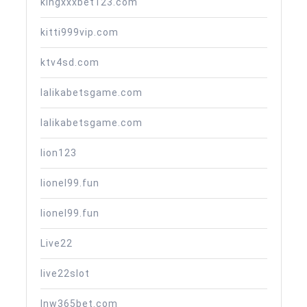
kingxxxbet123.com
kitti999vip.com
ktv4sd.com
lalikabetsgame.com
lalikabetsgame.com
lion123
lionel99.fun
lionel99.fun
Live22
live22slot
lnw365bet.com