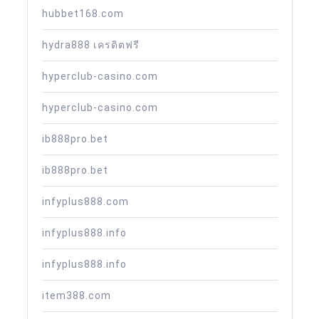
hubbet168.com
hydra888 เครดิตฟรี
hyperclub-casino.com
hyperclub-casino.com
ib888pro.bet
ib888pro.bet
infyplus888.com
infyplus888.info
infyplus888.info
item388.com