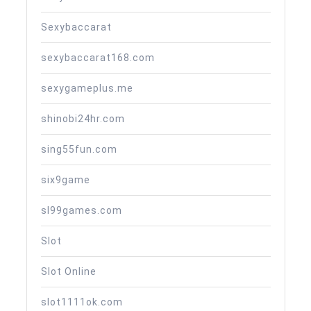
Sexybaccarat
sexybaccarat168.com
sexygameplus.me
shinobi24hr.com
sing55fun.com
six9game
sl99games.com
Slot
Slot Online
slot1111ok.com