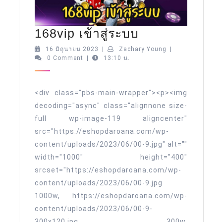
168vip
168vip เข้าสู่ระบบ
เข้า
16
Zachary
16 มิถุนายน 2023
|
Zachary Young
|
มิถุนายน
Young
0 Comment
|
13:10 น.
สู่
2023
ระบบ
<div class="pbs-main-wrapper"><p><img
decoding="async" class="alignnone size-
full wp-image-119 aligncenter"
src="https://eshopdaroana.com/wp-
content/uploads/2023/06/00-9.jpg" alt=""
width="1000" height="400"
srcset="https://eshopdaroana.com/wp-
content/uploads/2023/06/00-9.jpg
1000w, https://eshopdaroana.com/wp-
content/uploads/2023/06/00-9-
300x120.jpg 300w,