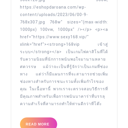
https://eshopdaroana.com/wp-
content/uploads/2023/06/00-9-
768x307.jpg 768w" sizes="(max-width:
1000px) 100vw, 1000px" /></p> <p><a
href="https://www.sexy168.vip/"
xlink="href"><strong>168vip เข้าสู่
ระบบ</strong></a> เป็นเกมไพ่คาสิโนที่ได้
รับความนิยมที่นักการพนันพอใจมานานหลาย
ศตวรรษ แม้ว่าจะเป็นที่รู้จักว่าเป็นเกมที่ช่อง
ทาง แต่ว่าก็มีแผนการที่จะสามารถช่วยเพิ่ม
ช่องทางสำหรับการชนะรวมทั้งเพิ่มกำไรของ
คุณ ในเนื้อหานี้ พวกเราจะตรวจสอบวิธีการที่
มีคุณภาพสำหรับเพื่อการพนันบาคาร่าที่บรรลุ
ความสำเร็จที่สามารถทำให้ท่านดีกว่าที่โต๊ะ
READ
READ MORE