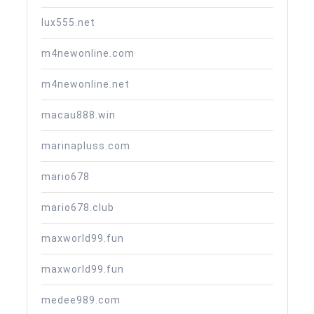
lux555.net
m4newonline.com
m4newonline.net
macau888.win
marinapluss.com
mario678
mario678.club
maxworld99.fun
maxworld99.fun
medee989.com