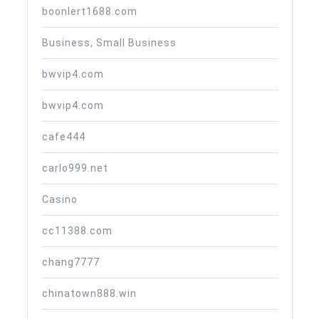
boonlert1688.com
Business, Small Business
bwvip4.com
bwvip4.com
cafe444
carlo999.net
Casino
cc11388.com
chang7777
chinatown888.win