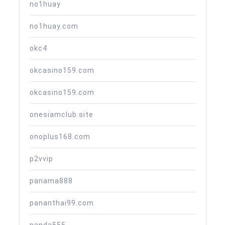
no1huay
no1huay.com
okc4
okcasino159.com
okcasino159.com
onesiamclub.site
onoplus168.com
p2vvip
panama888
pananthai99.com
panda555