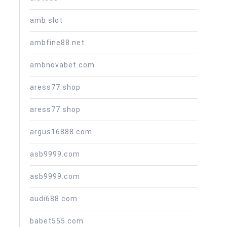
amb slot
ambfine88.net
ambnovabet.com
aress77.shop
aress77.shop
argus16888.com
asb9999.com
asb9999.com
audi688.com
babet555.com