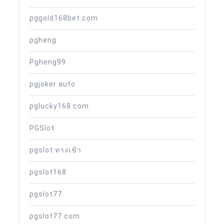
pggold168bet.com
pgheng
Pgheng99
pgjoker auto
pglucky168.com
PGSlot
pgslot ทางเข้า
pgslot168
pgslot77
pgslot77.com