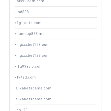
Joker123th.com
juad888
k1gt-auto.com
khumsup888.me
kingxxxbet123.com
kingxxxbet123.com
kitti999vip.com
ktv4sd.com
lalikabetsgame.com
lalikabetsgame.com
lion123