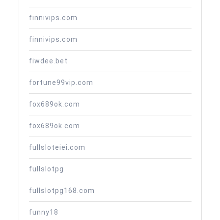
finnivips.com
finnivips.com
fiwdee.bet
fortune99vip.com
fox689ok.com
fox689ok.com
fullsloteiei.com
fullslotpg
fullslotpg168.com
funny18