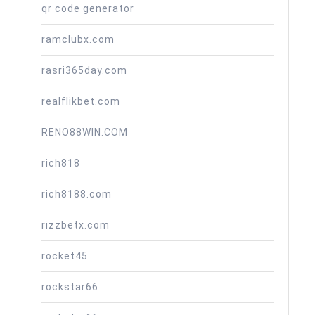
qr code generator
ramclubx.com
rasri365day.com
realflikbet.com
RENO88WIN.COM
rich818
rich8188.com
rizzbetx.com
rocket45
rockstar66