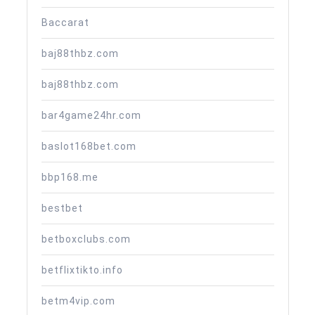
Baccarat
baj88thbz.com
baj88thbz.com
bar4game24hr.com
baslot168bet.com
bbp168.me
bestbet
betboxclubs.com
betflixtikto.info
betm4vip.com