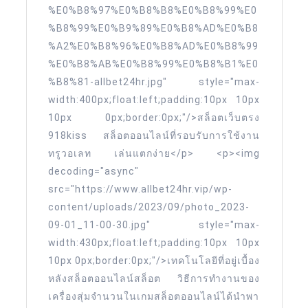
casino
%E0%B8%97%E0%B8%B8%E0%B8%99%E0
onlineเว็บ
%B8%99%E0%B9%89%E0%B8%AD%E0%B8
เปิด
%A2%E0%B8%96%E0%B8%AD%E0%B8%99
ใหม่
%E0%B8%AB%E0%B8%99%E0%B8%B1%E0
ดาวน์โหลด
%B8%81-allbet24hr.jpg" style="max-
width:400px;float:left;padding:10px 10px
ทดลอง
10px 0px;border:0px;"/>สล็อตเว็บตรง
เล่น
918kiss สล็อตออนไลน์ที่รอบรับการใช้งาน
Top
ทรูวอเลท เล่นแตกง่าย</p> <p><img
69
decoding="async"
by
src="https://www.allbet24hr.vip/wp-
Luciana
content/uploads/2023/09/photo_2023-
09-01_11-00-30.jpg" style="max-
ดาวน์โหลด
width:430px;float:left;padding:10px 10px
918kiss
10px 0px;border:0px;"/>เทคโนโลยีที่อยู่เบื้อง
สล็อต
หลังสล็อตออนไลน์สล็อต วิธีการทำงานของ
แตก
เครื่องสุ่มจำนวนในเกมสล็อตออนไลน์ได้นำพา