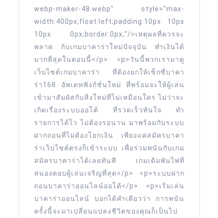
บา
webp-maker-48.webp" style="max-
คา
width:400px;float:left;padding:10px 10px
ร่า
10px 0px;border:0px;"/>เหตุผลที่ควรจะ
เว็บ
พลาด กับเกมบาคาร่าใหม่ปัจจุบัน ทำเงินได้
ตรง777
มากที่สุดในตอนนี้</p> <p>วันนี้พวกเรามาดู
คา
เว็บไซต์เกมบาคาร่า ที่ต้องยกให้เซ็กซี่บาคา
ร่า168 อัพเดทฟังก์ชั่นใหม่ ที่พร้อมจะให้ผู้เล่น
สิ
เข้ามาสัมผัสกับสิ่งใหม่ที่ไม่เหมือนใคร ไม่ว่าจะ
โน
เกิดเรื่องระบบออโต้ ที่รวดเร็วทันใจ ทำ
ออนไลน์
รายการได้ไว ไม่ต้องรอนาน มาพร้อมกับระบบ
เว็บ
ฝากถอนที่ไม่ต้องโยกเงิน เพียงแค่สมัครบาคา
ใหญ่
ร่าเว็บไซต์ตรงก็เข้าระบบ เพื่อร่วมพนันกับเกม
บา
สมัครบาคาร่าได้เลยทันที เกมเดิมพันไพ่ที่
สนองตอบผู้เล่นเจริญที่สุด</p> <p>ระบบฝาก
คา
ถอนบาคาร่าออนไลน์ออโต้</p> <p>เริ่มเล่น
ร่า
บาคาร่าออนไลน์ บอกได้คำเดียวว่า การพนัน
ออนไลน์
ครั้งนี้จะมาเปลี่ยนแปลงชีวิตของคุณก็เป็นไป