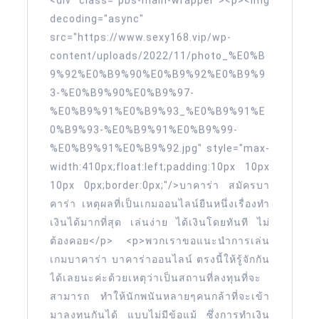
คา
decoding="async"
src="https://www.sexy168.vip/wp-
ร่า
content/uploads/2022/11/photo_%E0%B
ทดลอง
9%92%E0%B9%90%E0%B9%92%E0%B9%9
เว็บ
3-%E0%B9%90%E0%B9%97-
บา
%E0%B9%91%E0%B9%93_%E0%B9%91%E
คา
0%B9%93-%E0%B9%91%E0%B9%99-
ร่า168
%E0%B9%91%E0%B9%92.jpg" style="max-
ดาวน์โหลด
width:410px;float:left;padding:10px 10px
10px 0px;border:0px;"/>บาคาร่า สมัครบา
แทง
คาร่า เหตุผลที่เป็นเกมออนไลน์ยืนหนึ่งเรื่องทำ
บา
เงินได้มากที่สุด เล่นง่าย ได้เงินโดยทันที ไม่
คา
ต้องคอย</p> <p>พวกเราขอแนะนำการเล่น
ร่า
เกมบาคาร่า บาคาร่าออนไลน์ ตรงนี้ให้รู้จักกัน
เว็บ
ได้เลยนะค่ะด้วยเหตุว่าเป็นสถานที่ลงทุนที่จะ
บา
สามารถ ทำให้นักพนันหลายๆคนกล้าที่จะเข้า
มาลงทุนกันได้ แบบไม่มีข้อแม้ ซึ่งการทำเงิน