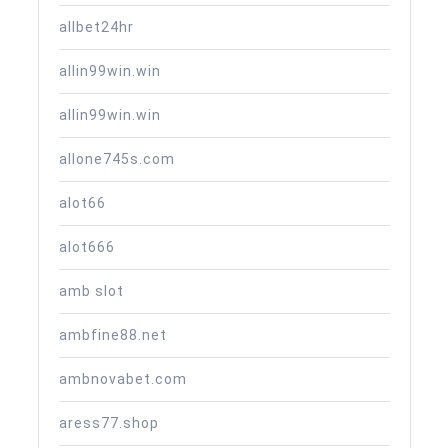
allbet24hr
allin99win.win
allin99win.win
allone745s.com
alot66
alot666
amb slot
ambfine88.net
ambnovabet.com
aress77.shop