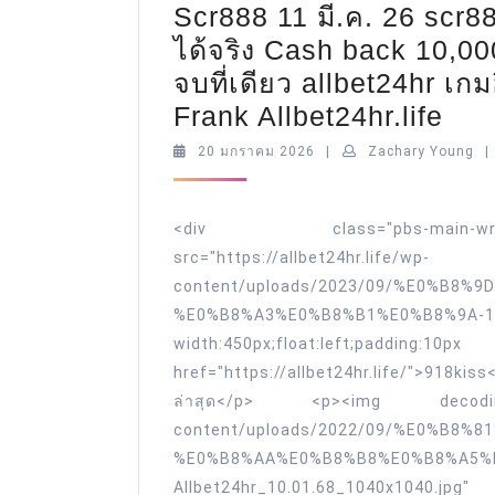
Scr888 11 มี.ค. 26 scr
ได้จริง Cash back 10,00
จบที่เดียว allbet24hr เ
Scr
Frank Allbet24hr.life
11
20
Za
20 มกราคม 2026
|
Zachary Young
|
มกราคม
Yo
มี.ค
2026
26
<div class="pbs-main-wr
scr
src="https://allbet24hr.life/wp-
ยิง
content/uploads/2023/09/%E0%B8%
ปลา
%E0%B8%A3%E0%B8%B1%E0%B8%9A-199
แต
width:450px;float:left;paddin
href="https://allbet24hr.life/">918ki
ง่าย
ล่าสุด</p> <p><img decoding="a
ปลอ
content/uploads/2022/09/%E0%B8
ถอ
%E0%B8%AA%E0%B8%B8%E0%B8%A5%
ได้
Allbet24hr_10.01.68_1040x1040.jpg" 