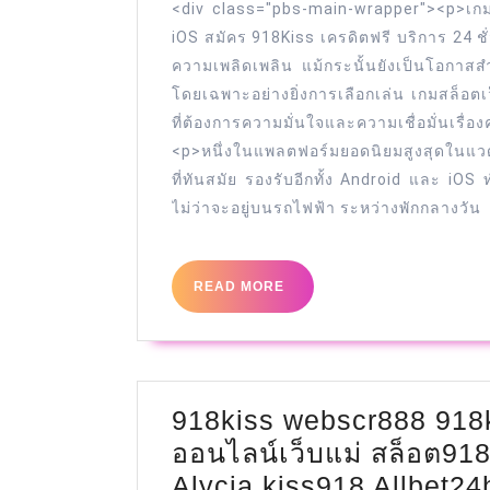
<div class="pbs-main-wrapper"><p>เกม a
ฮิต
iOS สมัคร 918Kiss เครดิตฟรี บริการ 24 ชั
ปล่
ความเพลิดเพลิน แม้กระนั้นยังเป็นโอกาสส
แต
โดยเฉพาะอย่างยิ่งการเลือกเล่น เกมสล็อตเว็บ
หนั
ที่ต้องการความมั่นใจและความเชื่อมั่นเร
Top
<p>หนึ่งในแพลตฟอร์มยอดนิยมสูงสุดในแวด
65
ที่ทันสมัย รองรับอีกทั้ง Android และ iOS ท
ไม่ว่าจะอยู่บนรถไฟฟ้า ระหว่างพักกลางวัน
by
Fra
Allb
READ
READ MORE
MORE
918kiss webscr888 918k
ออนไลน์เว็บแม่ สล็อต918
Alycia kiss918 Allbet24h