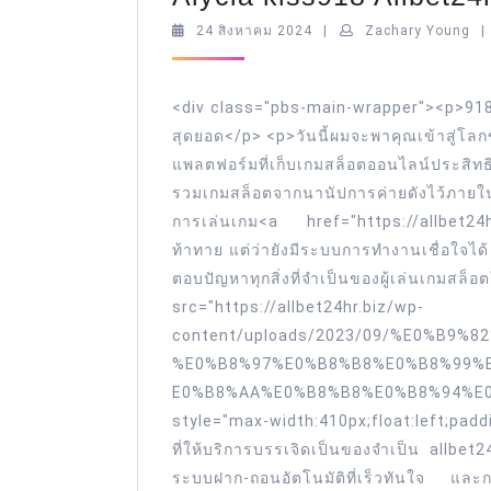
24
Za
24 สิงหาคม 2024
|
Zachary Young
|
สิงหาคม
Yo
2024
<div class="pbs-main-wrapper"><p>91
สุดยอด</p> <p>วันนี้ผมจะพาคุณเข้าสู่โล
แพลตฟอร์มที่เก็บเกมสล็อตออนไลน์ประสิทธิภ
รวมเกมสล็อตจากนานัปการค่ายดังไว้ภายในท
การเล่นเกม<a href="https://allbet24hr.
ท้าทาย แต่ว่ายังมีระบบการทำงานเชื่อใจได้
ตอบปัญหาทุกสิ่งที่จำเป็นของผู้เล่นเกม
src="https://allbet24hr.biz/wp-
content/uploads/2023/09/%E0%B9%
%E0%B8%97%E0%B8%B8%E0%B8%99%
E0%B8%AA%E0%B8%B8%E0%B8%94%E0%
style="max-width:410px;float:left;padd
ที่ให้บริการบรรเจิดเป็นของจำเป็น allbet24h
ระบบฝาก-ถอนอัตโนมัติที่เร็วทันใจ และกา