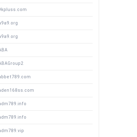
9kpluss.com
a9a9.org
a9a9.org
ABA
ABAGroup2
abbet789.com
aden168ss.com
adm789.info
adm789.info
adm789.vip