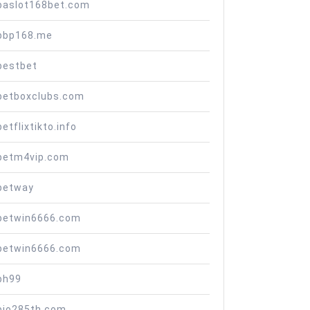
baslot168bet.com
bbp168.me
bestbet
betboxclubs.com
betflixtikto.info
betm4vip.com
betway
betwin6666.com
betwin6666.com
bh99
bio285th.com