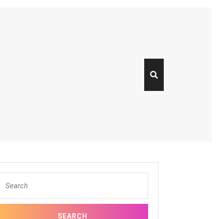
Search
or: