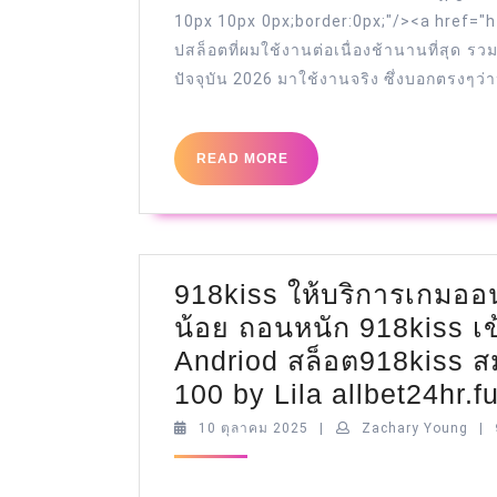
จริง
10px 10px 0px;border:0px;"/><a href="h
Cas
ปสล็อตที่ผมใช้งานต่อเนื่องช้านานที่สุด รว
bac
ปัจจุบัน 2026 มาใช้งานจริง ซึ่งบอกตรงๆว
10,
บา
READ
READ MORE
918
MORE
เข้า
สู่
ระบ
918kiss ให้บริการเกมออน
คร
น้อย ถอนหนัก 918kiss เข
จบ
Andriod สล็อต918kiss ส
ที่
100 by Lila allbet24hr.
เดีย
10
Zac
10 ตุลาคม 2025
|
Zachary Young
|
all
ตุลาคม
You
2025
เกม