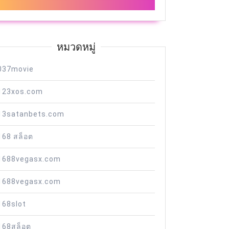
หมวดหมู่
037movie
123xos.com
13satanbets.com
168 สล็อต
1688vegasx.com
1688vegasx.com
168slot
168สล็อต