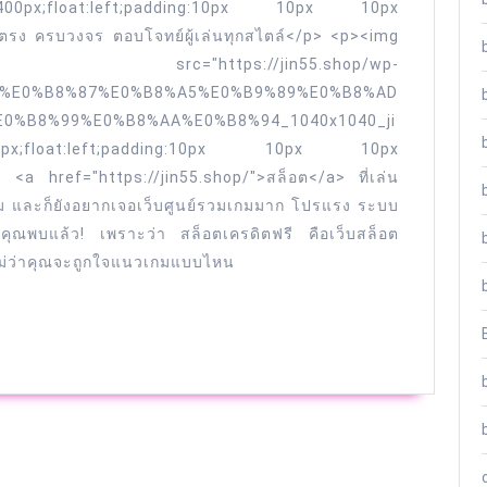
ด
:400px;float:left;padding:10px 10px 10px
ต์ตรง ครบวงจร ตอบโจทย์ผู้เล่นทุกสไตล์</p> <p><img
c="https://jin55.shop/wp-
%81%E0%B8%87%E0%B8%A5%E0%B9%89%E0%B8%AD
0%B8%99%E0%B8%AA%E0%B8%94_1040x1040_ji
na
10px;float:left;padding:10px 10px 10px
a55
 <a href="https://jin55.shop/">สล็อต</a> ที่เล่น
5.shop
งไหม และก็ยังอยากเจอเว็บศูนย์รวมเกมมาก โปรแรง ระบบ
ต
ว่าคุณพบแล้ว! เพราะว่า สล็อตเครดิตฟรี คือเว็บสล็อต
iteแตก
 ไม่ว่าคุณจะถูกใจแนวเกมแบบไหน
ต
?