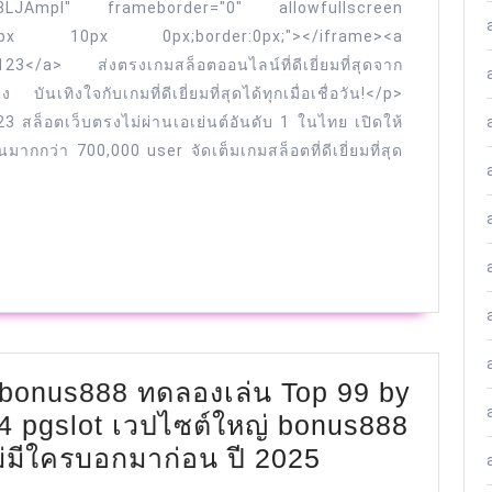
สมัคร
T8LJAmpI" frameborder="0" allowfullscreen
เลย
 10px 10px 0px;border:0px;"></iframe><a
แจ็ค
123</a> ส่งตรงเกมสล็อตออนไลน์ที่ดีเยี่ยมที่สุดจาก
พอ
ันเทิงใจกับเกมที่ดีเยี่ยมที่สุดได้ทุกเมื่อเชื่อวัน!</p>
3 สล็อตเว็บตรงไม่ผ่านเอเย่นต์อันดับ 1 ในไทย เปิดให้
ย
ตกำ
กกว่า 700,000 user จัดเต็มเกมสล็อตที่ดีเยี่ยมที่สุด
โหลด
ลัง
123
แตก
Top
100
by
Lila
allbet24hr.fun
่ bonus888 ทดลองเล่น Top 99 by
30
4 pgslot เวปไซต์ใหญ่ bonus888
กันยายน
ม่มีใครบอกมาก่อน ปี 2025
25