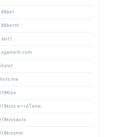
188bet
188betth
1xbit1
1xgameth.com
55slot
8lots.me
918Kiss
918kiss ดาวน์โหลด
918kissauto
918kissme