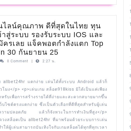
ไลน์คุณภาพ ดีที่สุดในไทย ทุน
้าสู่ระบบ รองรับระบบ IOS และ
มัครเลย แจ็คพอตกำลังแตก Top
918kiss
fun 30 กันยายน 25
ให้
hary
0 Comment
|
2:27 น.
ng
บริการ
เกม
llbet24hr แตกง่าย เล่นได้ทั้งระบบ Android แล้วก็
ออนไลน์
่วโมง</p> <p>เล่นเกม สล็อต918kiss มิได้เป็นแค่เพียง
คุณภาพ
ำหรับเพื่อการสร้างรายได้ที่ง่ายและสะดวกสบายมากขึ้น
ดี
ไซต์ตรงแตกง่าย ซึ่งเป็นตัวเลือกที่ดีที่สุดสำหรับผู้เล่น
ที่สุด
ื่องความปลอดภัย แล้วก็จังหวะในการทำเงินที่สูง</p>
วงสล็อตเป็น allbet24hr ที่มาพร้อมด้วยระบบการเล่น
ใน
ำให้ผู้เล่นสามารถบันเทิงใจกับเกมสล็อตได้ทุกที่ทุกเวลา
ไทย