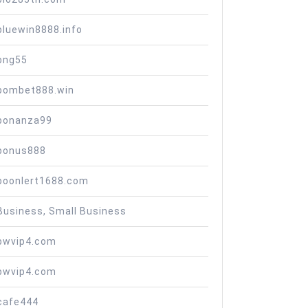
bluewin8888.info
bng55
bombet888.win
bonanza99
bonus888
boonlert1688.com
Business, Small Business
bwvip4.com
bwvip4.com
cafe444