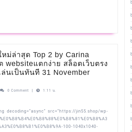
23auto.win
ใหม่ล่าสุด Top 2 by Carina
ต websiteแตกง่าย สล็อตเว็บตรง
เล่นเป็นทันที 31 November
hary
0 Comment
|
1:11 น.
ng
ต
ิต
g decoding="async" src="https://jin55.shop/wp-
%81%E0%B8%B4%E0%B8%88%E0%B8%81%E0%B8%A3
A3%E0%B8%B1%E0%B8%9A-100-1040x1040-