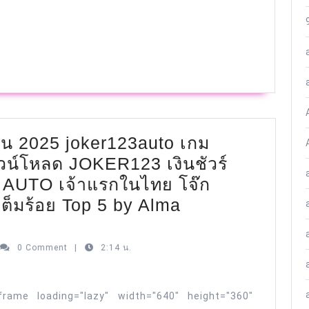
ทุน
น้อย
ถอน
หนัก
918kiss
เข้า
น 2025 joker123auto เกม
สู่
าวน์โหลด JOKER123 เงินชัวร์
ระบบ
บบ AUTO เจ้าแรกในไทย โจ๊ก
รองรับ
เต็มร้อย Top 5 by Alma
ระบบ
23auto
IOS
และ
hary
0 Comment
|
2:14 น.
ng
น
Andriod
สล็อต918kiss
frame loading="lazy" width="640" height="360"
23auto