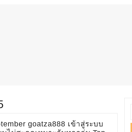
5
f
tember goatza888 เข้าสู่ระบบ