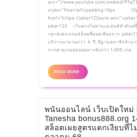
src="//www.youtube.com/embed/Pfq
เกม
style="float:left;padding:10px
สล็อต
href="https://joker123auto.win/">joker
มั่นคง
joker123 เว็บตรงไม่ผ่านเอเย่นต์ลำดับหนึ่ง บ
<p>ส่งตรงเกมสล็อตที่ยอดเยี่ยมจาก joker12
ปลอดภั
บริการมานานกว่า 6 ปี มีฐานสมาชิกจำนวนมา
ดาวน์
จากค่ายเกมสุดยอดมากยิ่งกว่า 1,000 เกม
JOKER
เงิน
ชัวร์
READ
READ MORE
MORE
พร้อม
เปย์
ทุก
พนันออนไลน์ เว็บเปิดใหม
ชั่วโมง
Tanesha bonus888.org 1
ระบบ
สล็อตเผยสูตรแตกเงียบที่ไ
AUTO
พนัน
ตุลาคม 68