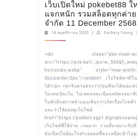
เว็บเปิดใหม่ pokebet88 ให
แจกหนัก รวมสล็อตทุกค่าย 
จำกัด 11 December 2568
18
Z
18 พฤศจิกายน 2025
|
Zachary Young
พฤศจิกายน
Y
2025
<div class="pbs-main-wra
src="https://pok.bet/_ipx/w_560&f_w
hot/sicbo.webp" style="max-width
0px;border:0px;"/>pokbet เว็บไซต์คาสิโนชั
ได้</p> <p>รับตามตรงว่าก่อนที่จะได้ลองเล่นค
ไม่เคยเปิดเว็บ ไม่เคยลงทะเบียนสมัครสมาชิก
ในหัวมีแต่ภาพจำแบบเดิมๆว่าเกิดเรื่องไกลต
แนะว่าให้ลอ
href="https://pokbet.sgp1.digitalocean
เว็บไซต์ที่ใช้ง่าย เกมมาก รวมทั้งเหมาะกับม
ลังเบื่อๆไม่มีอะไรทำเลยลอขี้ตระหนี่ดเข้า