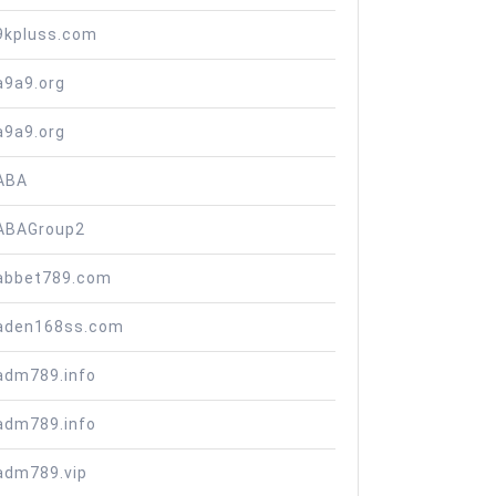
9kpluss.com
a9a9.org
a9a9.org
ABA
ABAGroup2
abbet789.com
aden168ss.com
adm789.info
adm789.info
adm789.vip