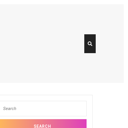
Search
or: