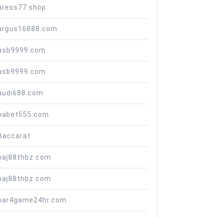
aress77.shop
argus16888.com
asb9999.com
asb9999.com
audi688.com
babet555.com
Baccarat
baj88thbz.com
baj88thbz.com
bar4game24hr.com