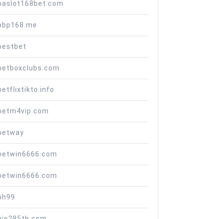
baslot168bet.com
bbp168.me
bestbet
betboxclubs.com
betflixtikto.info
betm4vip.com
betway
betwin6666.com
betwin6666.com
bh99
bio285th.com