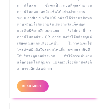
6
ดาวน์โหลด ซึ่งจะเป็นระบบที่คุณสามารถ
June
ดาวน์โหลดแอพพลิเคชั่นได้อย่างง่ายๆผ่าน
ระบบ android หรือ iOS กล่าวได้ว่าสมาชิกทุก
68
ท่านพร้อมใจกันร่วมลุ้นเงินรางวัลแจ็คพอต
และสิทธิพิเศษอีกเยอะแยะ ยิ่งไปกว่านี้การ
ดาวน์โหลดผ่าน QR code ยังทำได้กล้วยๆแค่
เพียงคุณสแกนเพียงแค่นั้น ไม่ว่าคุณจะใช้
โทรศัพท์มือถือในระบบไหนก็ตามพวกเรายินดี
ให้บริการดูแลอย่างมาก ทำให้การเล่นเกม
สล็อตออนไลน์คุ้มค่า แม้คุณมีเรื่องที่น่าสงสัยก็
สามารถติดต่อ admin
READ
READ MORE
MORE