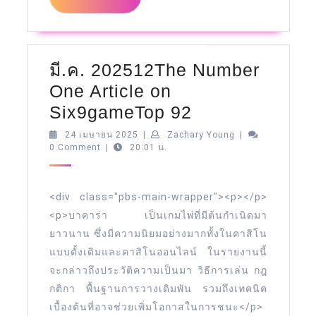
MORE
มี.ค. 202512The Number
One Article on
มี.ค.
Six9gameTop 92
202512The
24
Zachary
24 เมษายน 2025
|
Zachary Young
|
เมษายน
Young
0 Comment
|
20:01 น.
Number
2025
One
Article
<div class="pbs-main-wrapper"><p></p>
on
<p>บาคาร่า เป็นเกมไพ่ที่มีต้นกำเนิดมา
ยาวนาน ซึ่งมีความนิยมอย่างมากทั้งในคาสิโน
Six9gameTop
แบบดั้งเดิมและคาสิโนออนไลน์ ในรายงานนี้
92
จะกล่าวถึงประวัติความเป็นมา วิธีการเล่น กฎ
กติกา พื้นฐานการวางเดิมพัน รวมถึงเทคนิค
เบื้องต้นที่อาจช่วยเพิ่มโอกาสในการชนะ</p>