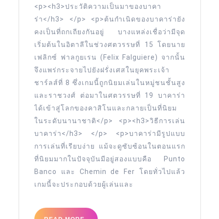
<p><h3>ประวัติความเป็นมาของบาคา
ร่า</h3> </p> <p>ต้นกำเนิดของบาคาร่ายัง
คงเป็นที่ถกเถียงกันอยู่ บางแหล่งเชื่อว่ามีจุด
เริ่มต้นในอิตาลีในช่วงศตวรรษที่ 15 โดยนาย
เฟลิกซ์ ฟาลกูยเรน (Felix Falguiere) จากนั้น
จึงแพร่กระจายไปยังฝรั่งเศสในยุคพระเจ้า
ชาร์ลส์ที่ 8 ซึ่งเกมนี้ถูกนิยมเล่นในหมู่ชนชั้นสูง
และราชวงศ์ ต่อมาในศตวรรษที่ 19 บาคาร่า
ได้เข้าสู่โลกของคาสิโนและกลายเป็นที่นิยม
ในระดับนานาชาติ</p> <p><h3>วิธีการเล่น
บาคาร่า</h3> </p> <p>บาคาร่ามีรูปแบบ
การเล่นที่เรียบง่าย แม้จะดูซับซ้อนในตอนแรก
ที่นิยมมากในปัจจุบันมีอยู่สองแบบคือ Punto
Banco และ Chemin de Fer โดยทั่วไปแล้ว
เกมนี้จะประกอบด้วยผู้เล่นและ
READ