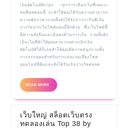
เงินอัตโนมัติ</p> <p>การเลือกเว็บที่เหมาะ
สมที่สุดตอนนี้ จะทำให้คุณได้รับความสามารถ
ความคุ้มราคารวมทั้งยังได้รับการการันตีเงิน
รางวัลจากเว็บไซต์แห่งนี้อีกด้วย ซึ่งเว็บไซต์นี้
มีความยั่งยืนและมั่นคงด้านการเงิน รวมทั้งยัง
เป็นเว็บที่ทำให้คุณสามารถฝากเบิกเงิน
อัตโนมัติได้ก็เลยทำให้คุณมีความสนุกรวมทั้ง
การบรรลุผลสำหรับการเล่นเกมเสี่ยงโชค
ออนไลน์ที่คุ้มและยังได้รับเงินรางวัลตลอด
READ
READ MORE
MORE
เว็บใหญ่ สล็อตเว็บตรง
ทดลองเล่น Top 38 by