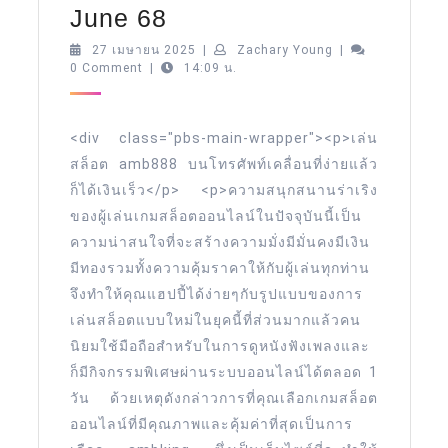
Amb
June 68
slot
27
Zachary
27 เมษายน 2025
|
Zachary Young
|
เมษายน
Young
0 Comment
|
14:09 น.
เว็บ
2025
ตรง
แตก
<div class="pbs-main-wrapper"><p>เล่น
หนัก100%
สล็อต amb888 บนโทรศัพท์เคลื่อนที่ง่ายแล้ว
ก็ได้เงินเร็ว</p> <p>ความสนุกสนานร่าเริง
Cash
ของผู้เล่นเกมสล็อตออนไลน์ในปัจจุบันนี้เป็น
back
ความน่าสนใจที่จะสร้างความมั่งมีมั่นคงมีเงิน
10,000
มีทองรวมทั้งความคุ้มราคาให้กับผู้เล่นทุกท่าน
บาท
จึงทำให้คุณแฮปปี้ได้ง่ายๆกับรูปแบบของการ
พี
เล่นสล็อตแบบใหม่ในยุคนี้ที่ส่วนมากแล้วคน
จี
นิยมใช้มือถือสำหรับในการดูหนังฟังเพลงและ
สล็อต
ก็มีกิจกรรมพิเศษผ่านระบบออนไลน์ได้ตลอด 1
วัน ด้วยเหตุดังกล่าวการที่คุณเลือกเกมสล็อต
เข้า
ออนไลน์ที่มีคุณภาพและคุ้มค่าที่สุดเป็นการ
สู่