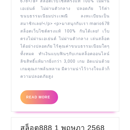
ค่าย
678</a> สล็อตเว็บไซต์ตรงแท้ 100% ไม่ผ่าน
ดัง
เอเย่นต์ ไม่ผ่านตัวกลาง ปลอดภัย ไร้ค่า
ขนบธรรมเนียมประเพณี ลงทะเบียนเป็น
โบนัส
สมาชิกเลย!</p> <p>มาสนุกกับเรา mario678
แจก
สล็อตเว็บไซต์ตรงแท้ 100% กันได้เลย! เว็บ
หนัก
ตรงไม่ผ่านเอเย่นต์ ไม่ผ่านตัวกลาง เล่นสล็อต
ทุก
ได้อย่างปลอดภัย ไร้คุณค่าขนบธรรมเนียมใดๆ
วัน
ทั้งหมด ทำเงินแบบฟินๆกับเกมสล็อตออนไลน์
สล็อต
ลิขสิทธิ์แท้มากยิ่งกว่า 3,000 เกม อัดแน่นด้วย
เกมคุณภาพล้นหลาม มีความน่าไว้วางใจแล้วก็
เว็บ
ความปลอดภัยสูง
ตรง
แตก
ง่าย
READ
READ MORE
MORE
ไม่มี
ขั้น
ต่ำ
สล็อต888 1 พฤษภา 2568