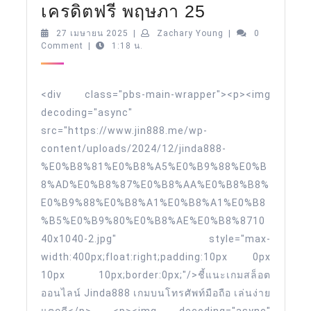
casino
เครดิตฟรี พฤษภา 25
online
27
Zachary
27 เมษายน 2025
|
Zachary Young
|
0
เมษายน
Young
Comment
|
1:18 น.
เว็บ
2025
ใหญ่
สล็อต888
<div class="pbs-main-wrapper"><p><img
เครดิต
decoding="async"
src="https://www.jin888.me/wp-
ฟรี
content/uploads/2024/12/jinda888-
Top
%E0%B8%81%E0%B8%A5%E0%B9%88%E0%B
85
8%AD%E0%B8%87%E0%B8%AA%E0%B8%B8%
by
E0%B9%88%E0%B8%A1%E0%B8%A1%E0%B8
Twila
%B5%E0%B9%80%E0%B8%AE%E0%B8%8710
สล็อต
40x1040-2.jpg" style="max-
เว็บ
width:400px;float:right;padding:10px 0px
10px 10px;border:0px;"/>ชี้แนะเกมสล็อต
ตรง
ออนไลน์ Jinda888 เกมบนโทรศัพท์มือถือ เล่นง่าย
Jin888.me
แตกดี</p> <p><img decoding="async"