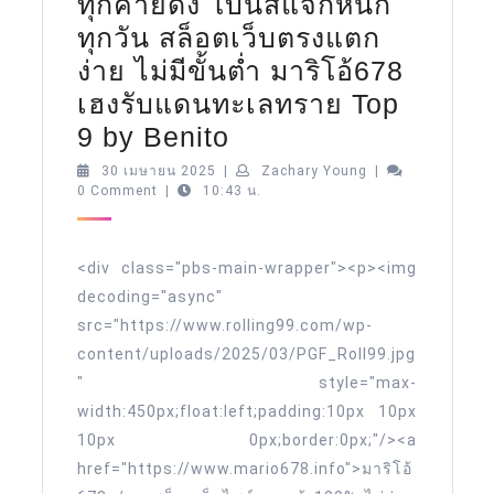
ทุกค่ายดัง โบนัสแจกหนัก
ทุกวัน สล็อตเว็บตรงแตก
ง่าย ไม่มีขั้นต่ำ มาริโอ้678
เฮงรับแดนทะเลทราย Top
มาริ
9 by Benito
โอ้
30
Zachary
30 เมษายน 2025
|
Zachary Young
|
เมษายน
Young
0 Comment
|
10:43 น.
678
2025
Mario678.info
18
<div class="pbs-main-wrapper"><p><img
July
decoding="async"
src="https://www.rolling99.com/wp-
มาริ
content/uploads/2025/03/PGF_Roll99.jpg
โอ้
" style="max-
678
width:450px;float:left;padding:10px 10px
ครบ
10px 0px;border:0px;"/><a
ทุก
href="https://www.mario678.info">มาริโอ้