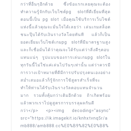
หนัก
กว่าที่อื่นๆอีกด้วย ซึ่งข้อแรกเลยคุณจะต้อง
ทดลอง
ทำความรู้จักกับเว็บไซต์pg slotที่ดีเยี่ยมที่สุด
เล่น
ตอนนี้เป็น pg slot เมื่อคุณใช้บริการเว็บไซต์
แห่งนี้แล้วคุณจะมั่นใจได้เลยว่า เล่นเกมสล็อต
สล็อตPG
ชนะปุ๊บได้รับเงินรางวัลโดยทันที แล้วก็เป็น
ฟรี
ยอดเยี่ยมเว็บไซต์เกมpg slotที่มีมาตรฐานสูง
พนัน
และก็เชื่อมั่นได้ว่าคุณจะได้รับแต่ว่าสิ่งดีๆตอบ
เว็บ
แทนแน่ๆ รูปแบบของการเล่นเกมpg slotใน
เปิด
ทุกวันนี้ไม่ใช่แค่เล่นไปวันๆเท่านั้น แต่ว่าควรมี
ใหม่
การวางเป้าหมายที่ดีมีการปรับปรุงตนเองอย่าง
สม่ำเสมอแล้วก็รู้จักการใช้สูตรสำเร็จที่จะ
pg
ทำให้ท่านได้รับเงินรางวัลตอบแทนจำนวน
slot
มาก รวมทั้งคุ้มกว่าเดิมอีกด้วย ถ้าเกิดพร้อม
ใหม่
แล้วพวกเราไปดูสูตรการบรรลุผลกันดี
ล่าสุด
กว่า</p> <p><img decoding="async"
Top
src="https://ik.imagekit.io/knhxtvnq5r/a
88
mb888/amb888.cc%E0%B9%82%E0%B8%