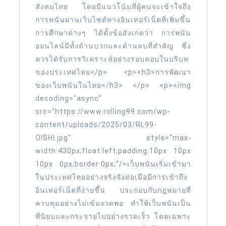
สังคมไทย โดยมีแนวโน้มที่ผู้คนจะเข้าใจถึง
การพนันผ่านเว็บไซต์ทางอินเทอร์เน็ตที่เพิ่มขึ้น
การศึกษาต่างๆ ได้ตั้งข้อสังเกตว่า การพนัน
ออนไลน์มีทั้งด้านบวกและด้านลบที่สำคัญ ซึ่ง
ควรได้รับการวิเคราะห์อย่างรอบคอบในบริบท
ของประเทศไทย</p> <p><h3>การพัฒนา
ของเว็บพนันในไทย</h3> </p> <p><img
decoding="async"
src="https://www.rolling99.com/wp-
content/uploads/2025/03/RL99-
OISHI.jpg" style="max-
width:430px;float:left;padding:10px 10px
10px 0px;border:0px;"/>เว็บพนันเริ่มเข้ามา
ในประเทศไทยอย่างจริงจังต่อเมื่อมีการเข้าถึง
อินเทอร์เน็ตที่ง่ายขึ้น ประกอบกับกฎหมายที่
ควบคุมอย่างไม่เข้มงวดพอ ทำให้เว็บพนันเป็น
ที่นิยมและกระจายไปอย่างรวดเร็ว โดยเฉพาะ