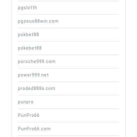
pgslotth
pgzeus88win.com
pokbet88
pokebet88
porsche999.com
power999.net
proded888x.com
punpro
PunPro66
PunPro66.com