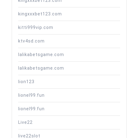
kingxxxbet123.com
kingxxxbet123.com
kitti999vip.com
ktv4sd.com
lalikabetsgame.com
lalikabetsgame.com
lion123
lionel99.fun
lionel99.fun
Live22
live22slot