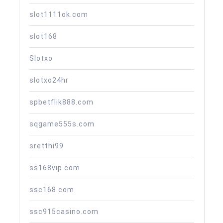
slot1111ok.com
slot168
Slotxo
slotxo24hr
spbetflik888.com
sqgame555s.com
sretthi99
ss168vip.com
ssc168.com
ssc915casino.com