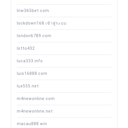
lnw365bet.com
lockdown168 เข้าสู่ระบบ
london6789.com
lotto432
luca333.info
luis16888.com
lux555.net
m4newonline.com
m4newonline.net
macau888.win