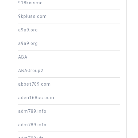
918kissme
9kpluss.com
a9a9.org
a9a9.org
ABA
ABAGroup2
abbet789.com
aden168ss.com
adm789.info
adm789.info