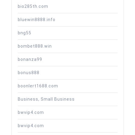
bio285th.com
bluewin8888.info
bng55
bombet888.win
bonanza99
bonus888
boonlert1688.com
Business, Small Business
bwvip4.com
bwvip4.com