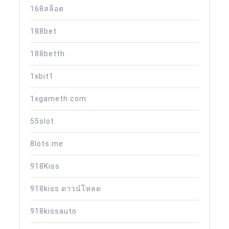
168สล็อต
188bet
188betth
1xbit1
1xgameth.com
55slot
8lots.me
918Kiss
918kiss ดาวน์โหลด
918kissauto