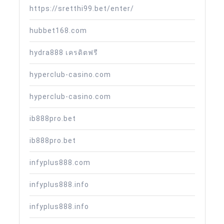
https://sretthi99.bet/enter/
hubbet168.com
hydra888 เครดิตฟรี
hyperclub-casino.com
hyperclub-casino.com
ib888pro.bet
ib888pro.bet
infyplus888.com
infyplus888.info
infyplus888.info