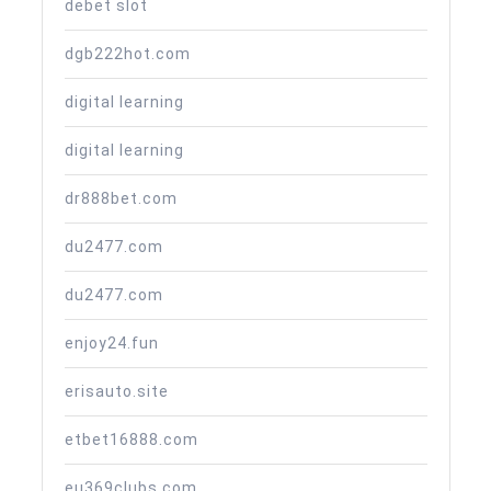
debet slot
dgb222hot.com
digital learning
digital learning
dr888bet.com
du2477.com
du2477.com
enjoy24.fun
erisauto.site
etbet16888.com
eu369clubs.com