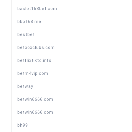
baslot168bet.com
bbp168.me
bestbet
betboxclubs.com
betflixtikto.info
betm4vip.com
betway
betwin6666.com
betwin6666.com
bh99