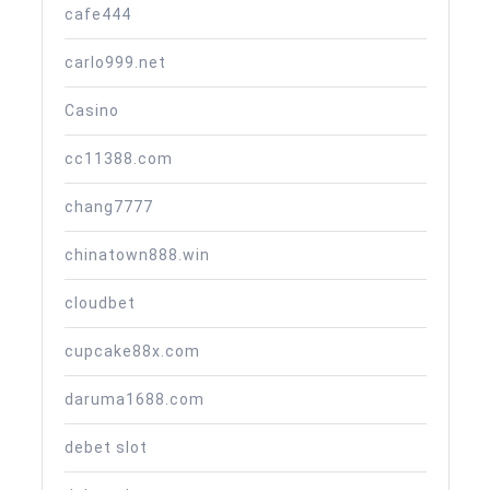
cafe444
carlo999.net
Casino
cc11388.com
chang7777
chinatown888.win
cloudbet
cupcake88x.com
daruma1688.com
debet slot