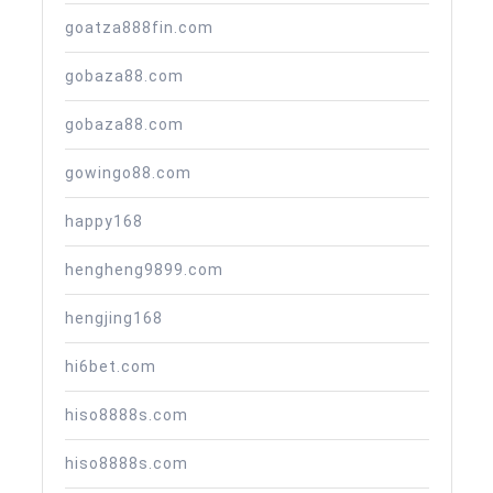
goatza888fin.com
gobaza88.com
gobaza88.com
gowingo88.com
happy168
hengheng9899.com
hengjing168
hi6bet.com
hiso8888s.com
hiso8888s.com