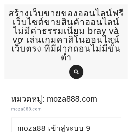
Skip
สร้างเว็บขายของออนไลน์ฟรี
to
content
เว็บไซต์ขายสินค้าออนไลน์
ไม่มีค่าธรรมเนียม bray và
vợ เล่นเกมคาสิโนออนไลน์
เว็บตรง ที่มีฝากถอนไม่มีขั้น
ต่ำ
หมวดหมู่:
moza888.com
moza888.com
moza88 เข้าสู่ระบบ 9