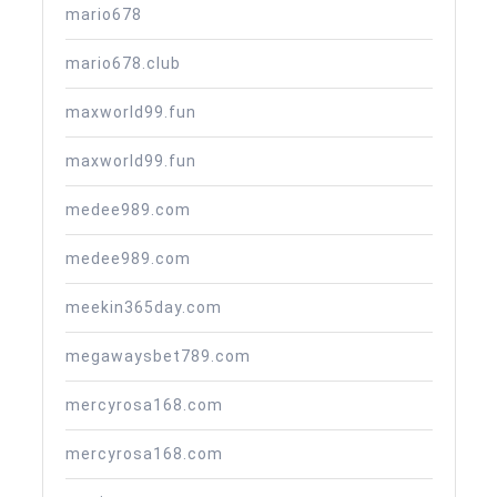
mario678
mario678.club
maxworld99.fun
maxworld99.fun
medee989.com
medee989.com
meekin365day.com
megawaysbet789.com
mercyrosa168.com
mercyrosa168.com