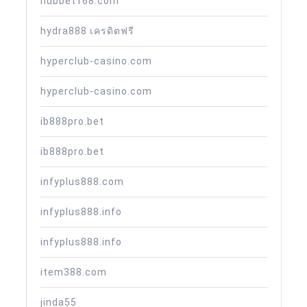
hubbet168.com
hydra888 เครดิตฟรี
hyperclub-casino.com
hyperclub-casino.com
ib888pro.bet
ib888pro.bet
infyplus888.com
infyplus888.info
infyplus888.info
item388.com
jinda55