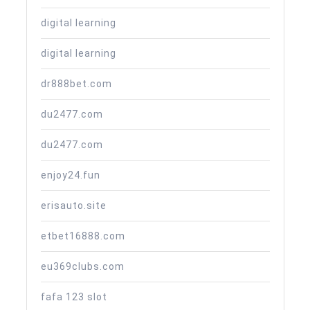
digital learning
digital learning
dr888bet.com
du2477.com
du2477.com
enjoy24.fun
erisauto.site
etbet16888.com
eu369clubs.com
fafa 123 slot