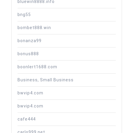
bluewin8888.info
bng55
bombet888.win
bonanza99
bonus888
boonlert1688.com
Business, Small Business
bwvip4.com
bwvip4.com
cafe444
carlo999.net