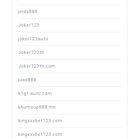
jinda888
Joker123
joker123auto
Joker123th
Joker123th.com
juad888
k1gt-auto.com
khumsup888.me
kingxxxbet123.com
kingxxxbet123.com