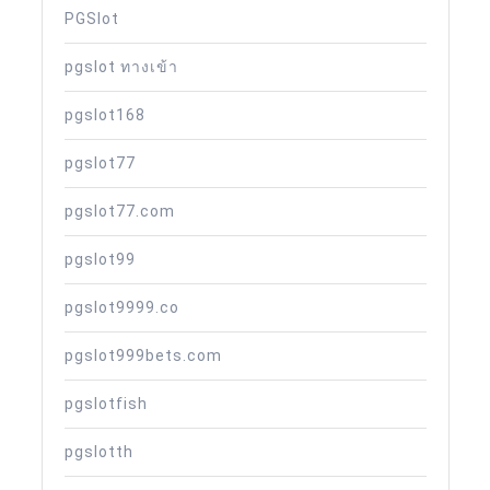
PGSlot
pgslot ทางเข้า
pgslot168
pgslot77
pgslot77.com
pgslot99
pgslot9999.co
pgslot999bets.com
pgslotfish
pgslotth