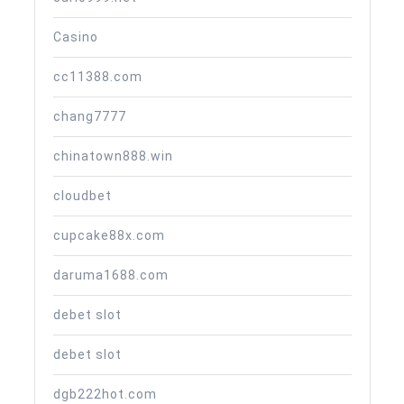
Casino
cc11388.com
chang7777
chinatown888.win
cloudbet
cupcake88x.com
daruma1688.com
debet slot
debet slot
dgb222hot.com