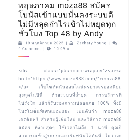
พฤษภาคม moza88 สมัคร
โบนัสเข้าแบบมั่นคงระบบดี
ไม่มีหลุดกำไรเข้าไม่หยุดทุก
moza88
ชั่วโมง Top 48 by Andy
เข้า
19
Zachary
19 พฤศจิกายน 2025
|
Zachary Young
|
พฤศจิกายน
Young
0 Comment
|
10:09 น.
สู่
2025
ระบบ
9
<div class="pbs-main-wrapper"><p><a
พฤษภาคม
href="https://www.moza888.com/">moza88
</a> เว็บไซต์พนันออนไลน์ครบวงจรยอดนิยม
moza88
สูงสุดในปีนี้ ด้วยระบบที่ล้ำยุค การบริการที่
สมัคร
โปร่งใส แล้วก็รับรองความปลอดภัย 100% ทั้งมี
โบนัส
โปรโมชั่นพิเศษเยอะแยะ เป็นต้นว่า moza88
เข้า
เครดิตฟรี สำหรับผู้เล่นใหม่ และวิธีการ moza88
แบบ
สมัคร ที่ง่ายสุดๆ ใช้เวลาไม่ถึง 1 นาที คุณก็
มั่นคง
สามารถเข้าสู่ระบบและเริ่มพนันได้ทันที ไม่ว่าจะ