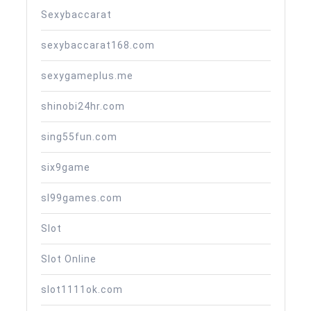
Sexybaccarat
sexybaccarat168.com
sexygameplus.me
shinobi24hr.com
sing55fun.com
six9game
sl99games.com
Slot
Slot Online
slot1111ok.com