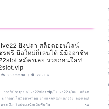
ได้
กา
รัน
ตี
กำไร
ทุก
live22 ยิงปลา สล็อตออนไลน์
วัน
ชรฟรี มือใหม่ก็เล่นได้ มีมืออาชีพ
แจก
e22slot สมัครเลย รวยก่อนใคร!
เพชร
Live22
slot.vip
ฟรี
2
chary
0 Comment
|
20:38 น.
ทุก
ung
กันยายน
วัน
2025
เหมือน
href="https://live22slot.vip/">live22</a> สล็อต
live22
ยก
่าย ฝากถอนไม่มีอย่างน้อย เกมแตกหนักแตกจริง ลองเลย!
ยิง
คา
งเลือกใหม่ของนักเดิมพันกับ <a