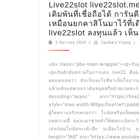
Live22slot live22slot.me
เดิมพันที่เชื่อถือได้ การ
เหมือนยกคาสิโนมาไว้ที่เดี
live22slot ลงทุนแล้ว เห็
2
Zac
2 ธันวาคม 2025
|
Zachary Young
|
ธันวาคม
You
2025
<div class="pbs-main-wrapper"><p>กับด
<p>กับดักอันตรายในการเล่น live22 คืออ
ผมบอกเลยว่า มันเป็นอะไรที่น่าเจ็บใจมาก
แล้วแท้ๆแต่พวกเราดันหยุดหรือย้ายเกมซะก
decoding="async" src="https://live2
style="max-width:400px;float:left;padd
ผู้ใดทราบจริงๆหรอกว่า โบนัสหรือแจ็ค
บทความนี้ ผมจะมาช่วยทำให้คุณระมัดระวัง
เล่นก่อนโบนัสจะเข้าอีก จะมีอะไรบ้าง
height="360" src="https://www.youtu