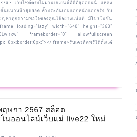
ปลา
/a> เว็บไซต์ตรงไม่ผ่านเอเย่นต์ที่ดีที่สุดตอนนี้ แหล่ง
สิ
สล็อต
ั้นแนวหน้าสุดยอด ค้ำประกันเกมแตกหนักแตกจริง กับ
โน
 ตอบปัญหาทุกความพอใจของคุณได้อย่างแน่แท้ มีโปรโมชั่น
ออนไลน์
มา
iframe loading="lazy" width="640" height="360"
อันดับ
ไว้
Z6LwIrxw" frameborder="0" allowfullscreen
1
ที่
x 0px;border:0px;"></iframe>รับเครดิตฟรีได้ตั้งแต่
ชวน
เดียว
เพื่อน
รีวิว
รับ
5
เพชร
ดาว
ฟรี
จาก
มือ
ผู้
ใหม่
ใช้
 พฤษภา 2567 สล็อต
ก็
จริง
โนออนไลน์เว็บแม่ live22 ใหม่
เล่น
live22slot
็อต
ได้
ลงทุน
e22slot.fun