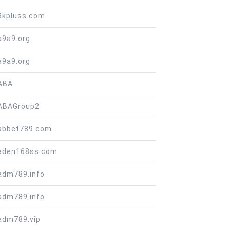
9kpluss.com
a9a9.org
a9a9.org
ABA
ABAGroup2
abbet789.com
aden168ss.com
adm789.info
adm789.info
adm789.vip