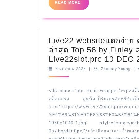
ล่า
READ
READ MORE
To
MORE
5
by
Na
Live22 websiteแตกง่าย ค
ล่าสุด Top 56 by Finley 
Live22slot.pro 10 DEC 
4
Zac
4 มกราคม 2024
|
Zachary Young
|
มกราคม
You
2024
<div class="pbs-main-wrapper"><p>สล็อต
สล็อตตรง ทุนน้อยก็รับเครดิตฟรีจ
src="https://www.live22slot.pro/wp-co
%E0%B9%81%E0%B8%88%E0%B8%81%
1040x1040-1.jpg" style="max-widt
0px;border:0px;"/>ถ้าเลือกจะเล่นเว็บข
href="https://www.live22slot.pro/">สล