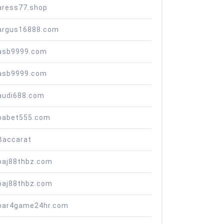
aress77.shop
argus16888.com
asb9999.com
asb9999.com
audi688.com
babet555.com
Baccarat
baj88thbz.com
baj88thbz.com
bar4game24hr.com