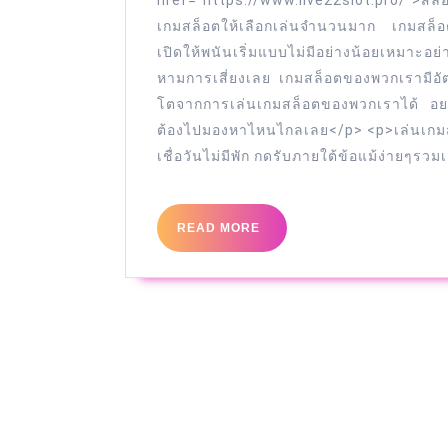
เกมสล็อตให้เลือกเล่นจำนวนมาก เกมสล็อตขอ
เปิดให้พนันเริ่มแบบไม่มีอย่างน้อยเหมาะอ
หามการเสี่ยงเลย เกมสล็อตของพวกเรามีอัต
โตจากการเล่นเกมสล็อตของพวกเราได้ อยากไ
ต้องไปมองหาไหนไกลเลย</p> <p>เล่นเกมสล็อ
เชื่อวันไม่มีพัก กดรับภายใต้ข้อแม้ง่ายๆรวม
READ
READ MORE
MORE