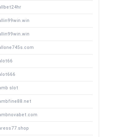
allbet24hr
allin99win.win
allin99win.win
allone745s.com
alot66
alot666
amb slot
ambfine88.net
ambnovabet.com
aress77.shop