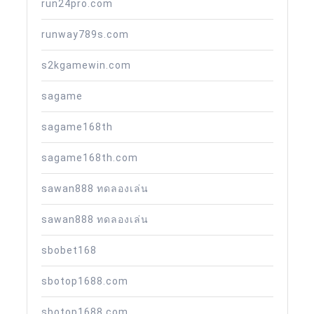
run24pro.com
runway789s.com
s2kgamewin.com
sagame
sagame168th
sagame168th.com
sawan888 ทดลองเล่น
sawan888 ทดลองเล่น
sbobet168
sbotop1688.com
sbotop1688.com