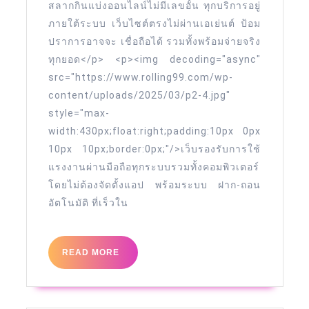
สลากกินแบ่งออนไลน์ไม่มีเลขอั้น ทุกบริการอยู่
Top
ภายใต้ระบบ เว็บไซต์ตรงไม่ผ่านเอเย่นต์ ป้อม
16
ปราการอาจจะ เชื่อถือได้ รวมทั้งพร้อมจ่ายจริง
by
ทุกยอด</p> <p><img decoding="async"
Elmer
src="https://www.rolling99.com/wp-
content/uploads/2025/03/p2-4.jpg"
style="max-
width:430px;float:right;padding:10px 0px
10px 10px;border:0px;"/>เว็บรองรับการใช้
แรงงานผ่านมือถือทุกระบบรวมทั้งคอมพิวเตอร์
โดยไม่ต้องจัดตั้งแอป พร้อมระบบ ฝาก-ถอน
อัตโนมัติ ที่เร็วใน
READ
READ MORE
MORE