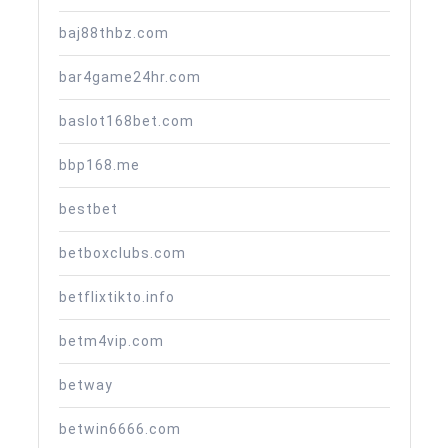
baj88thbz.com
bar4game24hr.com
baslot168bet.com
bbp168.me
bestbet
betboxclubs.com
betflixtikto.info
betm4vip.com
betway
betwin6666.com