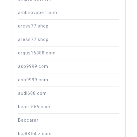
ambnovabet.com
aress77.shop
aress77.shop
argus16888.com
asb9999.com
asb9999.com
audi688.com
babet555.com
Baccarat
baj88thbz.com