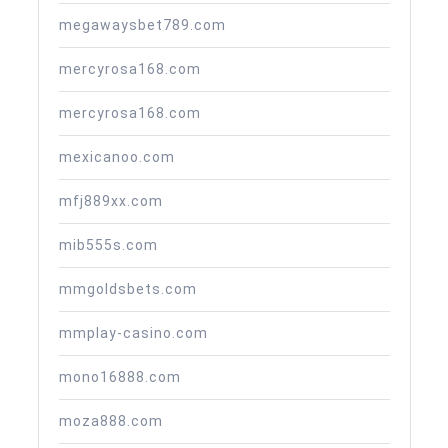
megawaysbet789.com
mercyrosa168.com
mercyrosa168.com
mexicanoo.com
mfj889xx.com
mib555s.com
mmgoldsbets.com
mmplay-casino.com
mono16888.com
moza888.com