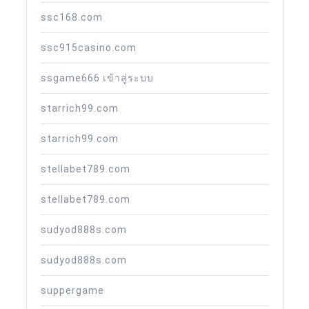
ssc168.com
ssc915casino.com
ssgame666 เข้าสู่ระบบ
starrich99.com
starrich99.com
stellabet789.com
stellabet789.com
sudyod888s.com
sudyod888s.com
suppergame