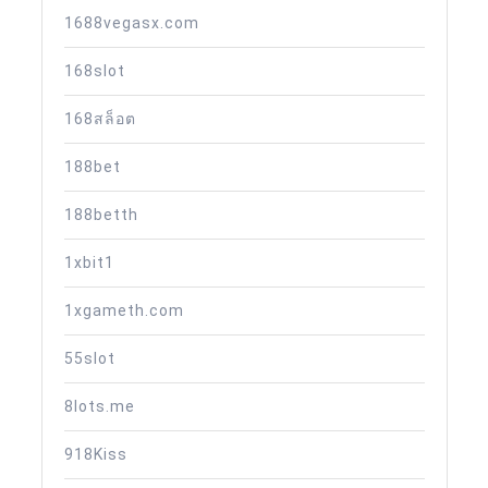
1688vegasx.com
168slot
168สล็อต
188bet
188betth
1xbit1
1xgameth.com
55slot
8lots.me
918Kiss