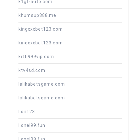
k1gt-auto.com
khumsup888.me
kingxxxbet123.com
kingxxxbet123.com
kitti999vip.com
ktv4sd.com
lalikabetsgame.com
lalikabetsgame.com
lion123
lionel99.fun
lionel99.fun