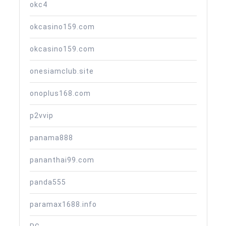
okc4
okcasino159.com
okcasino159.com
onesiamclub.site
onoplus168.com
p2vvip
panama888
pananthai99.com
panda555
paramax1688.info