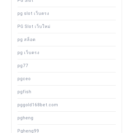
PG Slot
pg slot เว็บตรง
PG Slot เว็บใหม่
pg สล็อต
pg เว็บตรง
pg77
pgceo
pgfish
pggold168bet.com
pgheng
Pgheng99