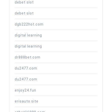
debet slot
debet slot
dgb222hot.com
digital learning
digital learning
dr888bet.com
du2477.com
du2477.com
enjoy24.fun
erisauto.site