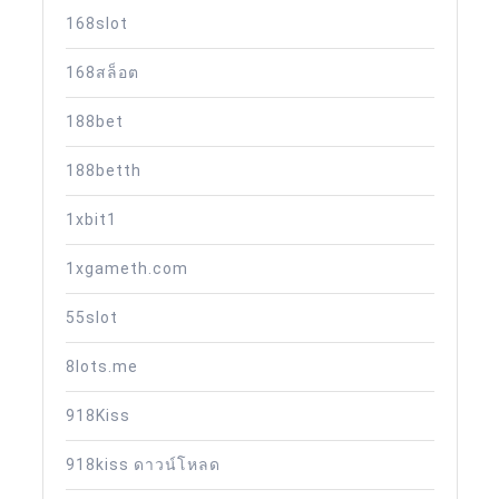
168slot
168สล็อต
188bet
188betth
1xbit1
1xgameth.com
55slot
8lots.me
918Kiss
918kiss ดาวน์โหลด