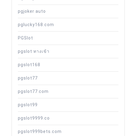
pgjoker auto
pglucky168.com
PGSlot
pgslot ทางเข้า
pgslot168
pgslot77
pgslot77.com
pgslot99
pgslot9999.co
pgslot999bets.com