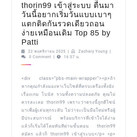
thorin99 เข้าสู่ระบบ ตื่นมา
วันนี้อยากเริ่มวันแบบเบาๆ
แตกติดกันรวดเดียวถอน
ง่ายเหมือนเดิม Top 85 by
thorin99
Patti
สมัคร
22
Zachary
22 พฤศจิกายน 2025
|
Zachary Young
|
พฤศจิกายน
Young
0 Comment
|
16:57 น.
1
2025
August
thorin99
<div class="pbs-main-wrapper"><p>ถ้า
เข้า
หากคุณกำลังมองหาเว็บไซต์ที่ครบเครื่องทั้งยัง
เรื่องเกม โบนัส รวมทั้งความปลอดภัย คุณไม่
สู่
ควรละเลย thorin99 เพราะว่าตรงนี้ถูกดีไซน์
ระบบ
มาเพื่อผู้เล่นทุกระดับ ไม่ว่าจะเป็นมือใหม่หรือผู้
ตื่น
มีประสบการณ์ พร้อมบริการที่เข้าใจได้ง่าย
มา
แล้วก็เริ่มได้โดยทันทีผ่านขั้นตอน thorin99
วัน
สมัคร แล้วก็ thorin99 เข้าสู่ระบบ</p> <p>