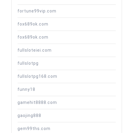
fortune99vip.com
fox689ok.com
fox689ok.com
fullsloteiei.com
fullslotpg
fullslotpg168.com
funny18
gamehit8888.com
gaojing888
gem99ths.com