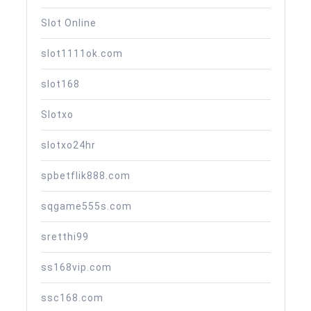
Slot Online
slot1111ok.com
slot168
Slotxo
slotxo24hr
spbetflik888.com
sqgame555s.com
sretthi99
ss168vip.com
ssc168.com