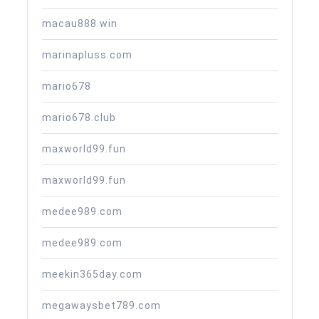
macau888.win
marinapluss.com
mario678
mario678.club
maxworld99.fun
maxworld99.fun
medee989.com
medee989.com
meekin365day.com
megawaysbet789.com