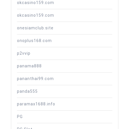
okcasino159.com
okcasino159.com
onesiamclub.site
onoplus168.com
p2vvip
panama888
pananthai99.com
panda555
paramax1688.info
PG