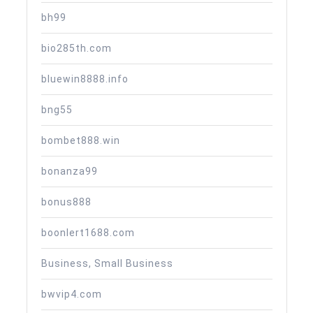
bh99
bio285th.com
bluewin8888.info
bng55
bombet888.win
bonanza99
bonus888
boonlert1688.com
Business, Small Business
bwvip4.com