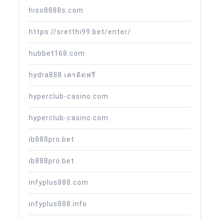
hiso8888s.com
https://sretthi99.bet/enter/
hubbet168.com
hydra888 เครดิตฟรี
hyperclub-casino.com
hyperclub-casino.com
ib888pro.bet
ib888pro.bet
infyplus888.com
infyplus888.info