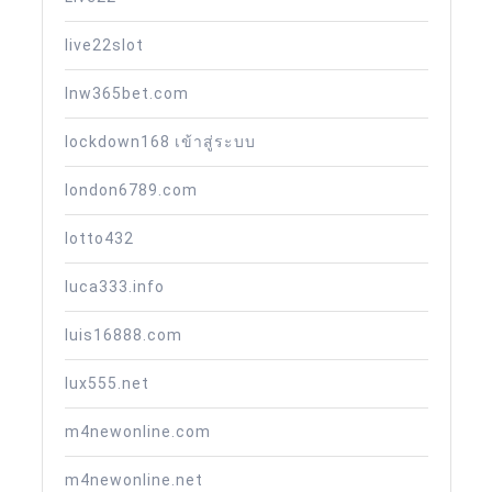
live22slot
lnw365bet.com
lockdown168 เข้าสู่ระบบ
london6789.com
lotto432
luca333.info
luis16888.com
lux555.net
m4newonline.com
m4newonline.net