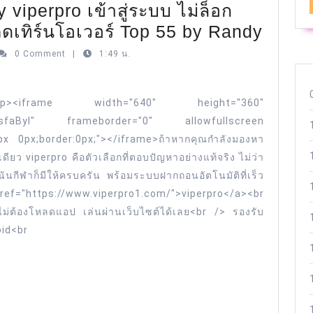
 viperpro เข้าสู่ระบบ ไม่ล็อก
viper
ดเทิร์นโอเวอร์ Top 55 by Randy
เครดิ
ary
0 Comment
|
1:49 น.
ng
ฟรี
25
"><p><iframe width="640" height="360"
July
zesfaByI" frameborder="0" allowfullscreen
viper
px 0px;border:0px;"></iframe>ถ้าหากคุณกำลังมองหา
เข้า
ดียว viperpro คือตัวเลือกที่ตอบปัญหาอย่างแท้จริง ไม่ว่า
สู่
กีฬาก็มีให้ครบครัน พร้อมระบบฝากถอนอัตโนมัติที่เร็ว
 href="https://www.viperpro1.com/">viperpro</a><br
ระบบ
่ต้องโหลดแอป เล่นผ่านเว็บไซต์ได้เลย<br /> รองรับ
ไม่
oid<br
ล็อก
โบนัส
ฝาก
ถอน