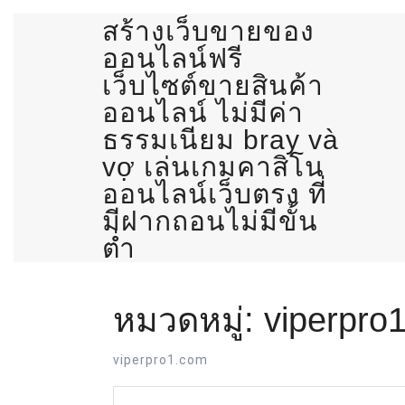
Skip
สร้างเว็บขายของ
to
ออนไลน์ฟรี
content
เว็บไซต์ขายสินค้า
ออนไลน์ ไม่มีค่า
ธรรมเนียม bray và
vợ เล่นเกมคาสิโน
ออนไลน์เว็บตรง ที่
มีฝากถอนไม่มีขั้น
ต่ำ
หมวดหมู่:
viperpro
viperpro1.com