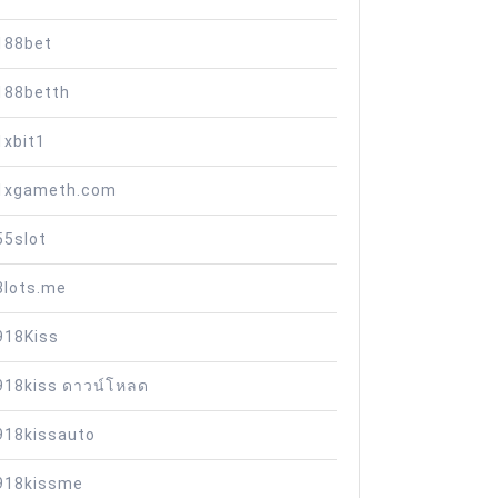
188bet
188betth
1xbit1
์
1xgameth.com
55slot
8lots.me
y
918Kiss
918kiss ดาวน์โหลด
918kissauto
918kissme