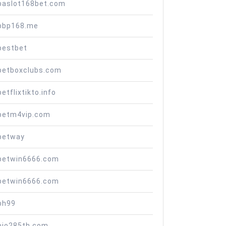
baslot168bet.com
bbp168.me
bestbet
betboxclubs.com
betflixtikto.info
betm4vip.com
betway
betwin6666.com
betwin6666.com
bh99
bio285th.com