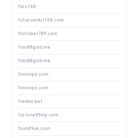
faro168
fcharoenkit168.com
finfinbet789.com
finn88gold.me
finn88gold.me
finnivips.com
finnivips.com
fiwdee.bet
fortune99vip.com
fox689ok.com