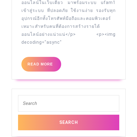
ออนไลน์ในเว็บเดียว มาพร้อมระบบ ufam1
ถอน
เข้าสู่ระบบ ที่ปลอดภัย ใช้งานง่าย รองรับทุก
เงิน
อุปกรณ์อีกทั้งโทรศัพท์มือถือและคอมพิวเตอร์
ไม่
เหมาะสำหรับคนที่ต้องการสร้างรายได้
ติด
ออนไลน์อย่างแน่วแน่</p> <p><img
เงื่อนไข
decoding="async"
Top
18
READ
READ MORE
by
MORE
Errol
Search
for: