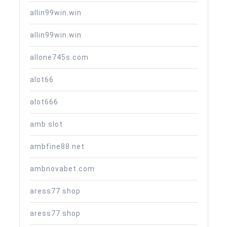
allin99win.win
allin99win.win
allone745s.com
alot66
alot666
amb slot
ambfine88.net
ambnovabet.com
aress77.shop
aress77.shop