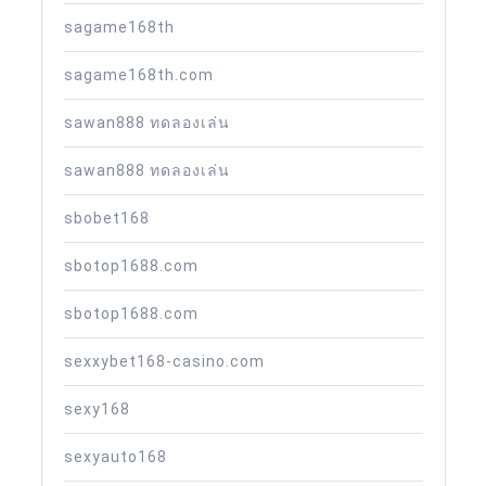
sagame168th
sagame168th.com
sawan888 ทดลองเล่น
sawan888 ทดลองเล่น
sbobet168
sbotop1688.com
sbotop1688.com
sexxybet168-casino.com
sexy168
sexyauto168