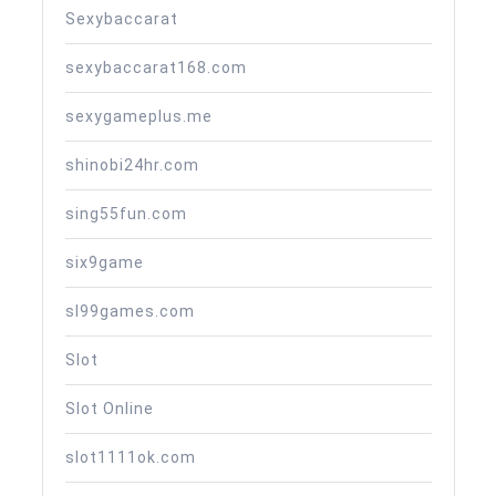
Sexybaccarat
sexybaccarat168.com
sexygameplus.me
shinobi24hr.com
sing55fun.com
six9game
sl99games.com
Slot
Slot Online
slot1111ok.com