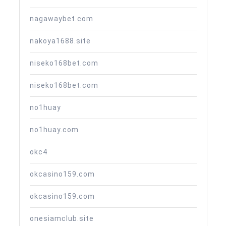
nagawaybet.com
nakoya1688.site
niseko168bet.com
niseko168bet.com
no1huay
no1huay.com
okc4
okcasino159.com
okcasino159.com
onesiamclub.site