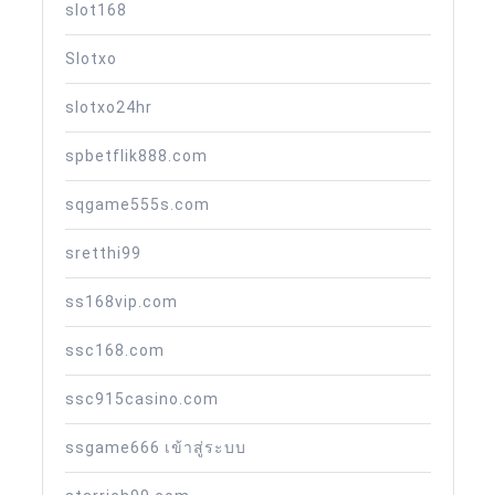
slot168
Slotxo
slotxo24hr
spbetflik888.com
sqgame555s.com
sretthi99
ss168vip.com
ssc168.com
ssc915casino.com
ssgame666 เข้าสู่ระบบ