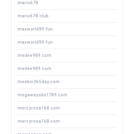
mario678
mario678.club
maxworld99.fun
maxworld99.fun
medee989.com
medee989.com
meekin365day.com
megawaysbet789.com
mercyrosa168.com
mercyrosa168.com