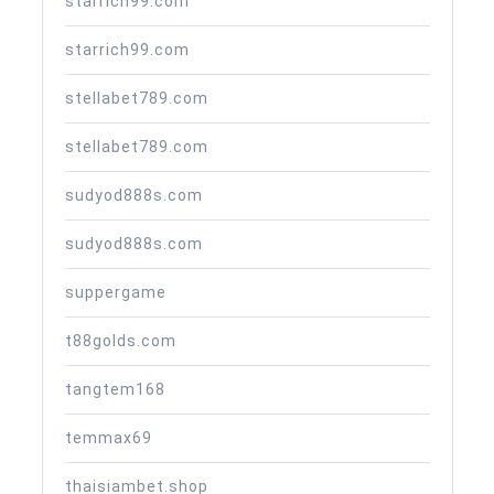
starrich99.com
starrich99.com
stellabet789.com
stellabet789.com
sudyod888s.com
sudyod888s.com
suppergame
t88golds.com
tangtem168
temmax69
thaisiambet.shop