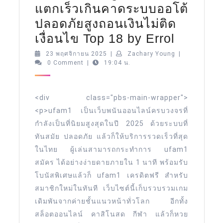
แตกเร็วเกินคาดระบบออโต้
ปลอดภัยสูงถอนเงินไม่ติด
ufam1
เงื่อนไข Top 18 by Errol
31
23
Zachary
23 พฤศจิกายน 2025
|
Zachary Young
|
พฤศจิกายน
Young
0 Comment
|
19:04 น.
August
2025
ufam1
แตก
<div class="pbs-main-wrapper">
เร็ว
<p>ufam1 เป็นเว็บพนันออนไลน์ครบวงจรที่
กำลังเป็นที่นิยมสูงสุดในปี 2025 ด้วยระบบที่
เกิน
ทันสมัย ปลอดภัย แล้วก็ให้บริการรวดเร็วที่สุด
คาด
ในไทย ผู้เล่นสามารถกระทำการ ufam1
ระบบ
สมัคร ได้อย่างง่ายดายภายใน 1 นาที พร้อมรับ
ออ
โบนัสพิเศษแล้วก็ ufam1 เครดิตฟรี สำหรับ
โต้
สมาชิกใหม่ในทันที เว็บไซต์นี้เก็บรวบรวมเกม
ปลอดภั
เดิมพันจากค่ายชั้นแนวหน้าทั่วโลก อีกทั้ง
สูง
สล็อตออนไลน์ คาสิโนสด กีฬา แล้วก็หวย