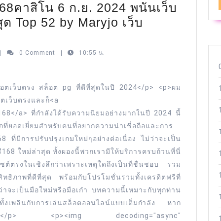
68คาสิโน 6 ก.ย. 2024 พนันเว็บ
สุด Top 52 by Maryjo เว็บ
ัด
ให้168
achary
|
0 Comment
|
10:55 น.
oung
websiteสล็อต168คา
สิโน
ตเว็บตรง สล็อต pg ที่ดีที่สุดในปี 2024</p> <p>ผม
6
อตเว็บตรงและก็<a
ก.ย.
168</a> ที่กำลังได้รับความนิยมอย่างมากในปี 2024 นี้
2024
อกที่ยอดเยี่ยมสำหรับคนที่อยากความน่าเชื่อถือและการ
พนัน
8 ที่มีการปรับปรุงเกมใหม่ๆอย่างต่อเนื่อง ไม่ว่าจะเป็น
8 ใหม่ล่าสุด ทั้งผองนี้พวกเรามีให้บริการครบถ้วนที่นี่
ว็บ
ไซต์ตรงในเชิงลึกว่าเพราะเหตุใดถึงเป็นที่ชื่นชอบ รวม
แม่
ิทธิภาพที่ดีที่สุด พร้อมกับโปรโมชั่นรวมทั้งเครดิตฟรีที่
เครดิต
ว่าจะเป็นมือใหม่หรือมือเก๋า บทความนี้เหมาะกับทุกท่าน
ฟรี168
ทั้งเพลินกับการเล่นสล็อตออนไลน์แบบเต็มกำลัง หาก
ใหม่
อรับ!</p> <p><img decoding="async"