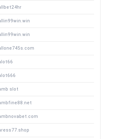
allbet24hr
allin99win.win
allin99win.win
allone745s.com
alot66
alot666
amb slot
ambfine88.net
ambnovabet.com
aress77.shop