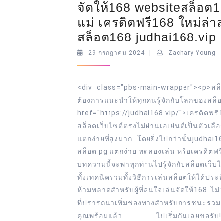
จัดให้168 websiteสล็อต1
แม่ เครดิตฟรี168 ใหม่ล่า
จ
สล็อต168 judhai168.vip
29
Z
29 กรกฎาคม 2024
|
Zachary Young
กรกฎาคม
Y
2024
<div class="pbs-main-wrapper"><p>สล็อ
ต้องการแนะนำให้ทุกคนรู้จักกับโลกของสล็
href="https://judhai168.vip/">เครดิตฟรี
สล็อตเว็บไซต์ตรงไม่ผ่านเอเย่นต์เป็นตัวเลื
แตกง่ายที่สูงมาก โดยยิ่งไปกว่านั้นjudhai16
สล็อต pg แตกง่าย ทดลองเล่น หรือเครดิตฟรี16
เ
บทความนี้จะพาทุกท่านไปรู้จักกับสล็อตเว็บ
ทั้งเทคนิครวมทั้งวิธีการเล่นสล็อตให้ได้ประส
ห้ามพลาดสำหรับผู้ที่สนใจเล่นจัดให้168 ไม่
ที่ปรารถนาเพิ่มช่องทางสำหรับการชนะรวม
คุณพร้อมแล้ว ไปเริ่มกันเลยข