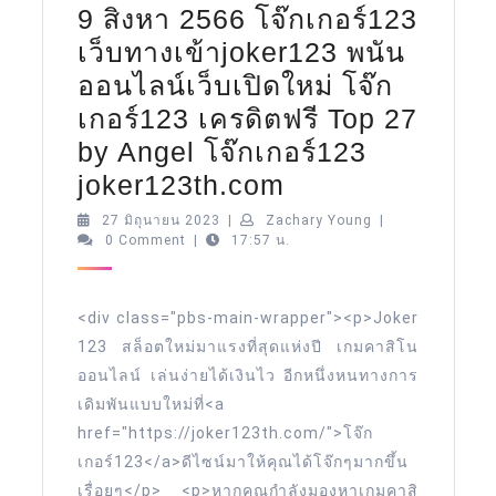
9 สิงหา 2566 โจ๊กเกอร์123
เว็บทางเข้าjoker123 พนัน
ออนไลน์เว็บเปิดใหม่ โจ๊ก
เกอร์123 เครดิตฟรี Top 27
by Angel โจ๊กเกอร์123
9
joker123th.com
สิง
27
Zachary
27 มิถุนายน 2023
|
Zachary Young
|
มิถุนายน
Young
0 Comment
|
17:57 น.
หา
2023
2566
โจ๊ก
<div class="pbs-main-wrapper"><p>Joker
เกอร์123
123 สล็อตใหม่มาแรงที่สุดแห่งปี เกมคาสิโน
ออนไลน์ เล่นง่ายได้เงินไว อีกหนึ่งหนทางการ
เว็บ
เดิมพันแบบใหม่ที่<a
ทาง
href="https://joker123th.com/">โจ๊ก
เข้าjoker123
เกอร์123</a>ดีไซน์มาให้คุณได้โจ๊กๆมากขึ้น
พนัน
เรื่อยๆ</p> <p>หากคุณกำลังมองหาเกมคาสิ