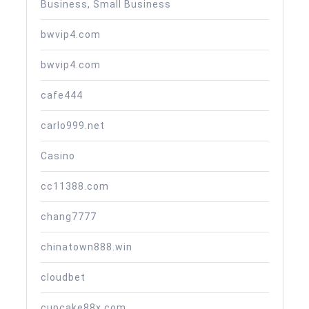
Business, Small Business
bwvip4.com
bwvip4.com
cafe444
carlo999.net
Casino
cc11388.com
chang7777
chinatown888.win
cloudbet
cupcake88x.com