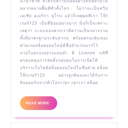
นานาชาติ ที่ได้รับความนิยมอย่างล้นหลามใน
โจ๊ก
หลากหลายพื้นที่ทั่วทั้งโลก ไม่ว่าจะเป็นทวีป
เกอร์123
เอเชีย อเมริกา ยุโรป แล้วก็เหตุผลที่เรา โจ๊ก
https://joker123t
เกอร์123 เป็นที่นิยมอย่างมาก นั่นก็เป็นเพราะ
เหตุว่า ระบบของพวกเรามีความเป็นกลางรวม
15
ทั้งมีมาตรฐานระดับสากล พร้อมครองหุ้นของ
August
ค่ายเกมสล็อตออนไลน์มีชื่อจำนวนมากไว้
66
ภายในครองอย่างแม่นยำ มี License แท้ที่
ครอบคลุมการจัดตั้งกลุ่มทุนในการเปิดให้
บริการเว็บไซต์สล็อตออนไลน์ในชื่อค่าย สล็อต
โจ๊กเกอร์123 อย่างถูกต้องและได้รับการ
ยินยอมรับจากทั่วโลก</p> <p>เรา สล็อต
READ
READ MORE
MORE