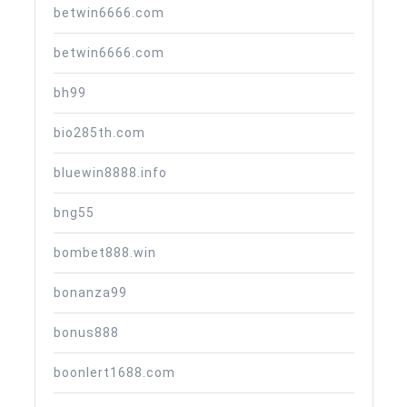
betwin6666.com
betwin6666.com
bh99
bio285th.com
bluewin8888.info
bng55
bombet888.win
bonanza99
bonus888
boonlert1688.com