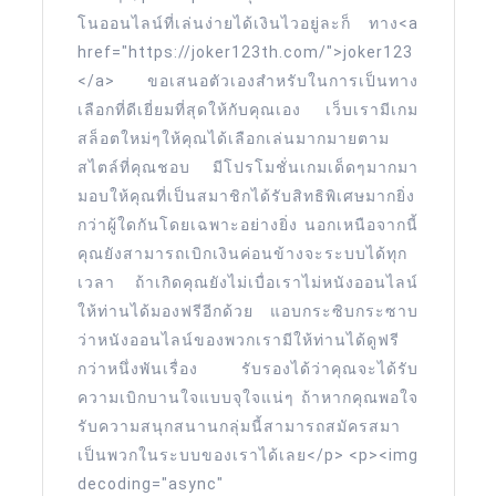
ออนไลน์
โนออนไลน์ที่เล่นง่ายได้เงินไวอยู่ละก็ ทาง<a
เว็บ
href="https://joker123th.com/">joker123
เปิด
</a> ขอเสนอตัวเองสำหรับในการเป็นทาง
เลือกที่ดีเยี่ยมที่สุดให้กับคุณเอง เว็บเรามีเกม
ใหม่
สล็อตใหม่ๆให้คุณได้เลือกเล่นมากมายตาม
โจ๊ก
สไตล์ที่คุณชอบ มีโปรโมชั่นเกมเด็ดๆมากมา
เกอร์123
มอบให้คุณที่เป็นสมาชิกได้รับสิทธิพิเศษมากยิ่ง
เครดิต
กว่าผู้ใดกันโดยเฉพาะอย่างยิ่ง นอกเหนือจากนี้
ฟรี
คุณยังสามารถเบิกเงินค่อนข้างจะระบบได้ทุก
Top
เวลา ถ้าเกิดคุณยังไม่เบื่อเราไม่หนังออนไลน์
ให้ท่านได้มองฟรีอีกด้วย แอบกระซิบกระซาบ
27
ว่าหนังออนไลน์ของพวกเรามีให้ท่านได้ดูฟรี
by
กว่าหนึ่งพันเรื่อง รับรองได้ว่าคุณจะได้รับ
Angel
ความเบิกบานใจแบบจุใจแน่ๆ ถ้าหากคุณพอใจ
โจ๊ก
รับความสนุกสนานกลุ่มนี้สามารถสมัครสมา
เกอร์123
เป็นพวกในระบบของเราได้เลย</p> <p><img
joker123th.com
decoding="async"