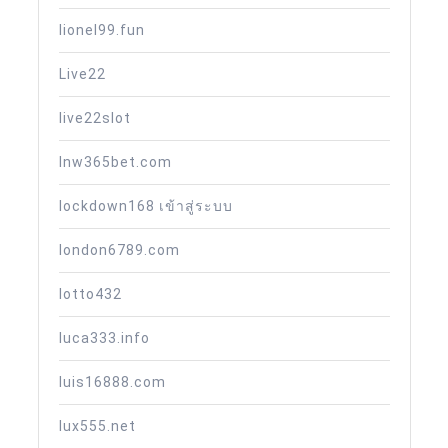
lionel99.fun
Live22
live22slot
lnw365bet.com
lockdown168 เข้าสู่ระบบ
london6789.com
lotto432
luca333.info
luis16888.com
lux555.net