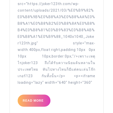
src="https://joker123th.com/wp-
content/uploads/2021/03/%E0%B9%82%
E0%B8%9B%E0%B8%A3%E0%B8%AA%E0%
B8%A1%E0%B8%B2%E0%B8%8A%E0%B8%
B4%E0%B8%81%E0%B9%83%E0%B8%AB%
E0%B8%A1%E0%B9%88_1040x1040_Joke
r123th.jpg" style="max-
width:400px;float:right;padding:10px 0px
10px 10px;border:0px;"/>เพราะเหตุ
ไรjoker123 ถึงได้รับความนิยมล้นหลามใน
ประเทศไทย หันไปทางไหนก็มีแต่คนเล่นโจ๊ก
เกอร์123 กันทั้งนั้น</p> <p><iframe
loading="lazy" width="640" height="360"
READ
READ MORE
MORE