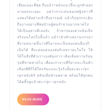
หนัง
เยี่ยมเยอะที่สุด ถึงแม้ว่าหนังแนวนี้จะถูกทำออก
ฟรี
มาออกจะเยอะ แต่ว่าการเล่นของหญิงสาวที่
หนัง
แสดงได้อย่างเข้าถึงอารมณ์ แล้วก็ปลุกกระตุ้น
18
ถึงบางอย่างที่พ่อบ้านผู้คนจำนวนมากขาดไป
ฟรี
ได้เป็นอย่างดีเลยจ้ะ ถ้าหากมองตามข้อเท็จ
ใหม่
จริงบนโลกใบนี้แล้ว แม้ว่ามัวทำแต่งานภรรยา
ที่งามขนาดนี้บางทีก็อาจจะเป็นของคนอื่นๆก็
ล่าสุด
เป็นได้ ที่จะตอบสนองต่อกิเลสราคะในใจ ให้
Top
ได้ในสิ่งที่ตัวเราเองต้องการ เติมเต็มความร้อน
29
รุ่มที่ขาดหายไป เพื่อนเก่าบางทีก็อาจจะเป็นตัว
by
เลือกที่ดีก็ได้ใครกันแน่จะรู้จริงมั้ยล่ะค่ะ</p>
Aurelio
<p>หนัง69 คลิปเด็ดห้ามพลาด พร้อมให้ทุกคน
ได้คลิ๊กดูแล้วค่ะ</p> <p>หนัง
READ
READ MORE
MORE