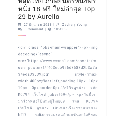
หลุดไทย ภาพยนตร์หนังฟรี
หนัง 18 ฟรี ใหม่ล่าสุด Top
ดู
29 by Aurelio
หนังx
27
Zachary
27 มิถุนายน 2023
|
Zachary Young
|
มิถุนายน
Young
0 Comment
|
18:41 น.
jubyet69.com
2023
12
Apr
<div class="pbs-main-wrapper"><p><img
2023
decoding="async"
src="https://www.xxxno1.com/assets/m
ดู
ovie_poster/f/f403ecb956d3588d2b3a7a
หนังx
34eda33539.jpg" style="max-
เว็บ
width:400px;float:left;padding:10px 10px
คลิป
10px 0px;border:0px;"/>รีวิวดูหนังx รหัส
หลุด
K0794 เว็บไซต์ jubyet69</p> <p>วันนี้เรา
ไทย
มารีวิวหนังโป้หนังผู้ใหญ่69 รหัส K0794
ภาพยนตร์
เว็บไซต์ ดูหนังx เป็นหนังเรื่องราวแนวของ
NTR หญิงสาวสมรสแล้วคบชู้นอกใจที่ยอด