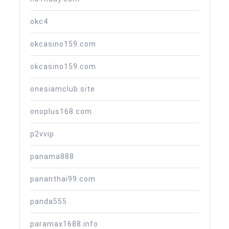
okc4
okcasino159.com
okcasino159.com
onesiamclub.site
onoplus168.com
p2vvip
panama888
pananthai99.com
panda555
paramax1688.info