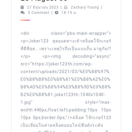
เกอร์123
27
Zachary
27 มิถุนายน 2023
|
Zachary Young
|
มิถุนายน
Young
0 Comment
|
18:19 น.
websiteแจก
2023
หนัก
พนัน
<div class="pbs-main-wrapper">
ออนไลน์
<p>Joker123 สุดยอดทางเข้าสล็อตโจ๊กเกอร์
ที่ดีที่สุด… เพราะเหตุไรถึงเป็นแบบงั้น มาดูกัน!?
เว็บ
</p> <p><img decoding="async"
ใหญ่
src="https://joker123th.com/wp-
โจ๊ก
content/uploads/2021/03/%E0%B8%97%
เกอร์123
E0%B8%B8%E0%B8%81%E0%B8%A2%E0%
เครดิต
B8%AD%E0%B8%94%E0%B8%9D%E0%B8%
ฟรี
B2%E0%B8%81-joket123th-1040x1040-
Top
1.jpg" style="max-
width:440px;float:left;padding:10px 10px
72
10px 0px;border:0px;"/>สล็อต โจ๊กเกอร์123
by
เป็นเยี่ยมในค่ายสล็อตออนไลน์ชื่อดังระดับ
Eugenio