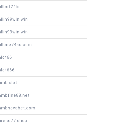
allbet24hr
allin99win.win
allin99win.win
allone745s.com
alot66
alot666
amb slot
ambfine88.net
ambnovabet.com
aress77.shop