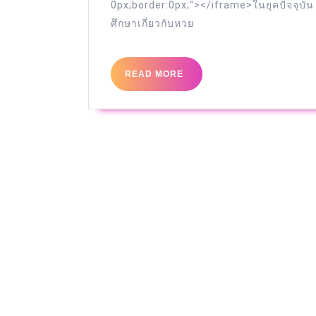
0px;border:0px;"></iframe>ในยุคปัจจุ
ศึกษาเกี่ยวกับหวย
READ
READ MORE
MORE