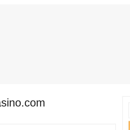
sino.com
f