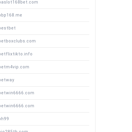
baslot168bet.com
bbp168.me
bestbet
betboxclubs.com
betflixtikto.info
betm4vip.com
betway
betwin6666.com
betwin6666.com
bh99
bio285th.com