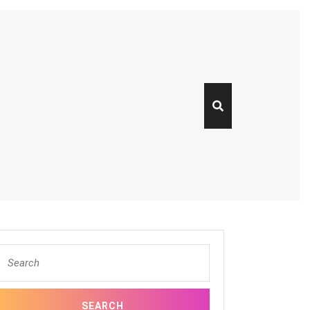
Search
or: