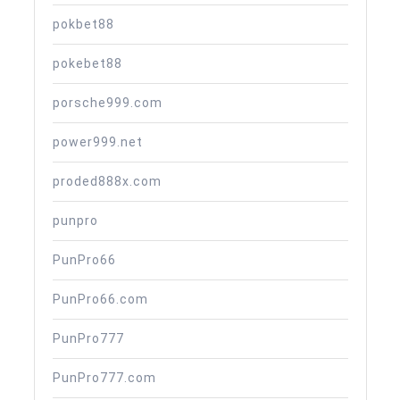
pokbet88
pokebet88
porsche999.com
power999.net
proded888x.com
punpro
PunPro66
PunPro66.com
PunPro777
PunPro777.com