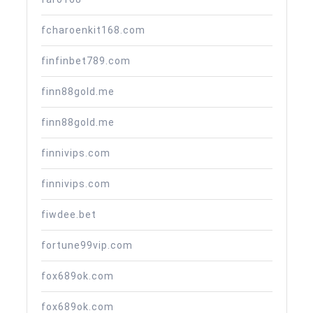
fcharoenkit168.com
finfinbet789.com
finn88gold.me
finn88gold.me
finnivips.com
finnivips.com
fiwdee.bet
fortune99vip.com
fox689ok.com
fox689ok.com