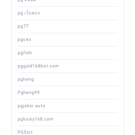
pg เว็บตรง
pg77
pgceo
pgfish
pggold168bet.com
pgheng
Pgheng99
pgjoker auto
pglucky168.com
PGSlot