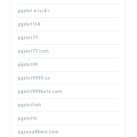
pgslot ทางเข้า
pgslot168
pgslot77
pgslot77.com
pgslot99
pgslot9999.co
pgslot999bets.com
pgslotfish
pgslotth
pgzeus88win.com