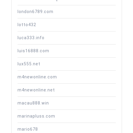
london6789.com
lotto432
luca333.info
luis16888.com
lux555.net
m4newonline.com
m4newonline.net
macau888.win
marinapluss.com
mario678