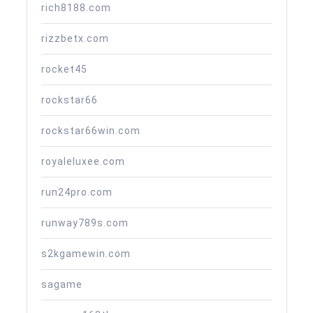
rich8188.com
rizzbetx.com
rocket45
rockstar66
rockstar66win.com
royaleluxee.com
run24pro.com
runway789s.com
s2kgamewin.com
sagame