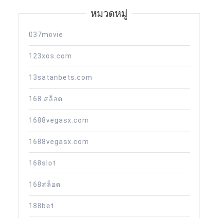
หมวดหมู่
037movie
123xos.com
13satanbets.com
168 สล็อต
1688vegasx.com
1688vegasx.com
168slot
168สล็อต
188bet