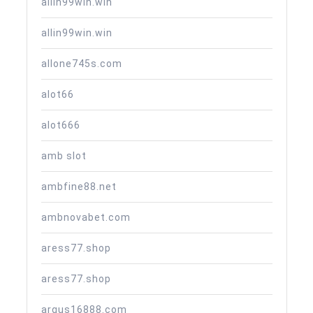
allin99win.win
allin99win.win
allone745s.com
alot66
alot666
amb slot
ambfine88.net
ambnovabet.com
aress77.shop
aress77.shop
argus16888.com