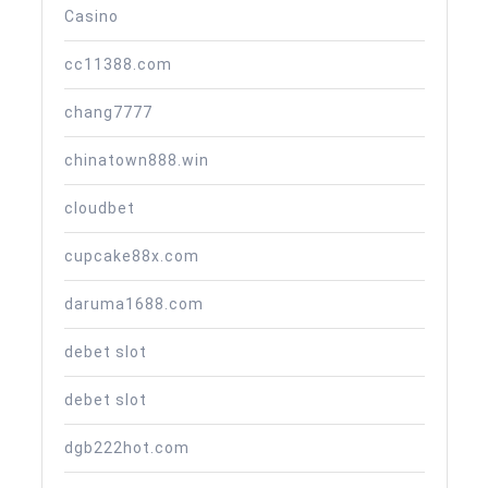
Casino
cc11388.com
chang7777
chinatown888.win
cloudbet
cupcake88x.com
daruma1688.com
debet slot
debet slot
dgb222hot.com