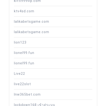
kitti999vip.com
ktv4sd.com
lalikabetsgame.com
lalikabetsgame.com
lion123
lionel99.fun
lionel99.fun
Live22
live22slot
lnw365bet.com
lockdown168 เข้าสู่ระบบ