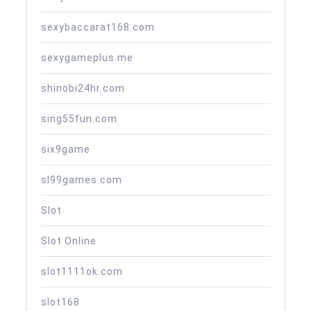
sexybaccarat168.com
sexygameplus.me
shinobi24hr.com
sing55fun.com
six9game
sl99games.com
Slot
Slot Online
slot1111ok.com
slot168