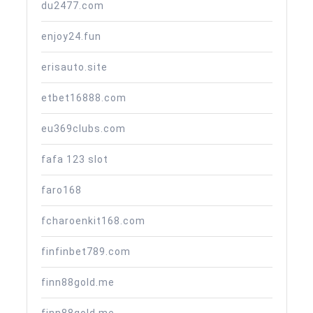
du2477.com
enjoy24.fun
erisauto.site
etbet16888.com
eu369clubs.com
fafa 123 slot
faro168
fcharoenkit168.com
finfinbet789.com
finn88gold.me
finn88gold.me