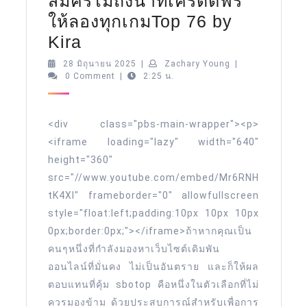
สมัครไม่ถึงนาทีเครดิตฟรี
เล่น
ให้ลองทุกเกมTop 76 by
รอบ
sbotop
Kira
ก่อน
เข้า
หน้า
28
Zachary
28 มิถุนายน 2025
|
Zachary Young
|
มิถุนายน
Young
0 Comment
|
2:25 น.
สู่
ทั้งหมด
2025
ระบบ
เพื่อ
4
นำ
<div class="pbs-main-wrapper"><p>
พฤศจิกายน
<iframe loading="lazy" width="640"
มา
height="360"
sbotop
วิเคราะห์
src="//www.youtube.com/embed/Mr6RNH
เข้า
แนว
tK4XI" frameborder="0" allowfullscreen
สู่
โน้ม
style="float:left;padding:10px 10px 10px
ระบบ
และ
0px;border:0px;"></iframe>ถ้าหากคุณเป็น
มือ
ปรับ
คนๆหนึ่งที่กำลังมองหาเว็บไซต์เดิมพัน
ใหม่
กลยุทธ์
ออนไลน์ที่มั่นคง ไม่เป็นอันตราย และก็ให้ผล
ก็
ตอบแทนที่คุ้ม sbotop คือหนึ่งในตัวเลือกที่ไม่
การ
ควรมองข้าม ด้วยประสบการณ์สำหรับเพื่อการ