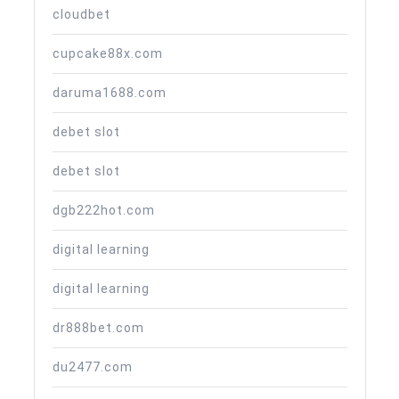
cloudbet
cupcake88x.com
daruma1688.com
debet slot
debet slot
dgb222hot.com
digital learning
digital learning
dr888bet.com
du2477.com