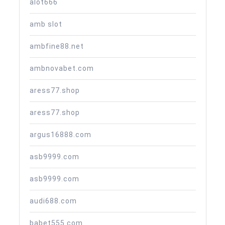
alot666
amb slot
ambfine88.net
ambnovabet.com
aress77.shop
aress77.shop
argus16888.com
asb9999.com
asb9999.com
audi688.com
babet555.com