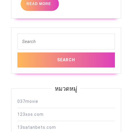
READ
READ MORE
MORE
Search
for:
หมวดหมู่
037movie
123xos.com
13satanbets.com