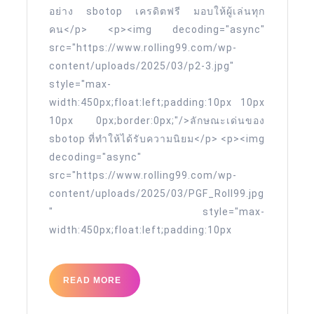
กชิล
อย่าง sbotop เครดิตฟรี มอบให้ผู้เล่นทุก
ไป
คน</p> <p><img decoding="async"
src="https://www.rolling99.com/wp-
ท้าทาย
content/uploads/2025/03/p2-3.jpg"
ได้
style="max-
ยืด
width:450px;float:left;padding:10px 10px
หยุ่น
10px 0px;border:0px;"/>ลักษณะเด่นของ
สุดๆ
sbotop ที่ทำให้ได้รับความนิยม</p> <p><img
คน
decoding="async"
src="https://www.rolling99.com/wp-
ที่
content/uploads/2025/03/PGF_Roll99.jpg
ชอบ
" style="max-
ลอง
width:450px;float:left;padding:10px
หลาย
อย่าง
READ
READ MORE
Top
MORE
51