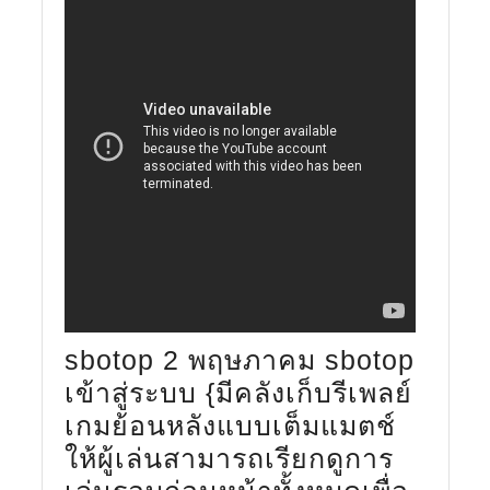
sbotop 2 พฤษภาคม sbotop
เข้าสู่ระบบ {มีคลังเก็บรีเพลย์
เกมย้อนหลังแบบเต็มแมตช์
ให้ผู้เล่นสามารถเรียกดูการ