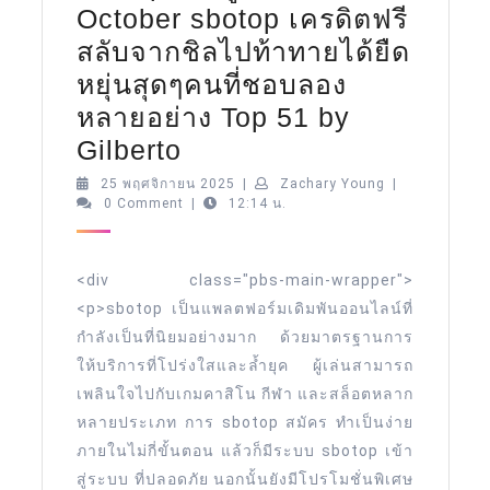
October sbotop เครดิตฟรี
สลับจากชิลไปท้าทายได้ยืด
หยุ่นสุดๆคนที่ชอบลอง
หลายอย่าง Top 51 by
sbotop
Gilberto
เข้า
25
Zachary
25 พฤศจิกายน 2025
|
Zachary Young
|
พฤศจิกายน
Young
0 Comment
|
12:14 น.
สู่
2025
ระบบ
12
<div class="pbs-main-wrapper">
October
<p>sbotop เป็นแพลตฟอร์มเดิมพันออนไลน์ที่
กำลังเป็นที่นิยมอย่างมาก ด้วยมาตรฐานการ
sbotop
ให้บริการที่โปร่งใสและล้ำยุค ผู้เล่นสามารถ
เครดิต
เพลินใจไปกับเกมคาสิโน กีฬา และสล็อตหลาก
ฟรี
หลายประเภท การ sbotop สมัคร ทำเป็นง่าย
สลับ
ภายในไม่กี่ขั้นตอน แล้วก็มีระบบ sbotop เข้า
จา
สู่ระบบ ที่ปลอดภัย นอกนั้นยังมีโปรโมชั่นพิเศษ