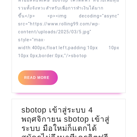
เพล
พร้อมสิทธิพิเศษ sbotop เครดิตฟรี ที่ช่วยเพิ่มทุน
ย์
รวมทั้งจังหวะสำหรับเพื่อการทำเงินได้มาก
ขึ้น</p> <p><img decoding="async"
เกม
src="https://www.rolling99.com/wp-
ย้อน
content/uploads/2025/03/5.jpg"
หลัง
style="max-
แบบ
width:400px;float:left;padding:10px 10px
เต็ม
10px 0px;border:0px;"/>sbotop
แมตช์
ให้
READ
READ MORE
ผู้
MORE
เล่น
สามารถ
sbotop เข้าสู่ระบบ 4
เรียก
พฤศจิกายน sbotop เข้าสู่
ดู
ระบบ มือใหม่ก็แตกได้
การ