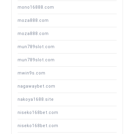
mono16888.com
moza888.com
moza888.com
mun789slot.com
mun789slot.com
mwin9s.com
nagawaybet.com
nakoya1688.site
niseko168bet.com
niseko168bet.com