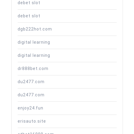
debet slot
debet slot
dgb222hot.com
digital learning
digital learning
dr888bet.com
du2477.com
du2477.com
enjoy24.fun
erisauto.site