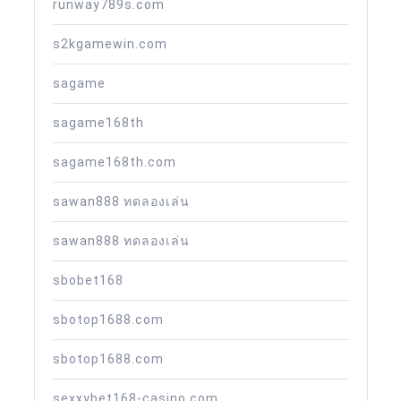
runway789s.com
s2kgamewin.com
sagame
sagame168th
sagame168th.com
sawan888 ทดลองเล่น
sawan888 ทดลองเล่น
sbobet168
sbotop1688.com
sbotop1688.com
sexxybet168-casino.com