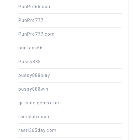
PunPro66.com
PunPro777
PunPro777.com
puntaek66
Pussy888
pussy888play
pussy888win
qr code generator
ramclubx.com
rasri365day.com