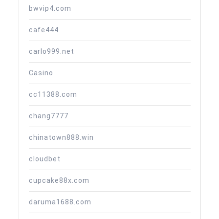
bwvip4.com
cafe444
carlo999.net
Casino
cc11388.com
chang7777
chinatown888.win
cloudbet
cupcake88x.com
daruma1688.com