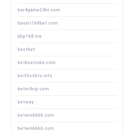
bar4game24hr.com
baslot168bet.com
bbp168.me
bestbet
betboxclubs.com
betflixtikto.info
betm4vip.com
betway
betwin6666.com
betwin6666.com