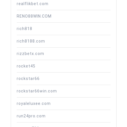
realflikbet.com
RENO88WIN.COM
rich818
rich8188.com
rizzbetx.com
rocket45
rockstar66
rockstar66win.com
royaleluxee.com
run24pro.com