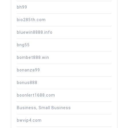
bh99
bio285th.com
bluewin8888.info
bng55
bombet888.win
bonanza99
bonus888
boonlert1688.com
Business, Small Business
bwvip4.com