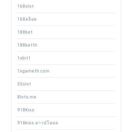
168slot
168สล็อต
188bet
188betth
1xbit1
1xgameth.com
55slot
8lots.me
918Kiss
918kiss ดาวน์โหลด