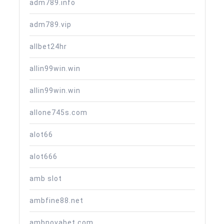
adm789.info
adm789.vip
allbet24hr
allin99win.win
allin99win.win
allone745s.com
alot66
alot666
amb slot
ambfine88.net
ambnovabet.com