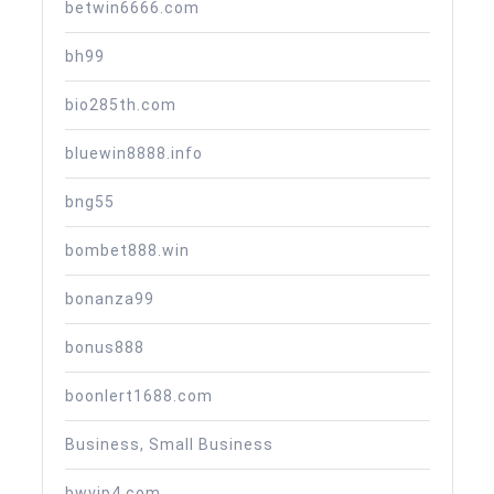
betwin6666.com
bh99
bio285th.com
bluewin8888.info
bng55
bombet888.win
bonanza99
bonus888
boonlert1688.com
Business, Small Business
bwvip4.com