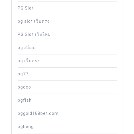
PG Slot
pg slot เว็บตรง
PG Slot เว็บใหม่
pg สล็อต
pg เว็บตรง
pg77
pgceo
pgfish
pggold168bet.com
pgheng