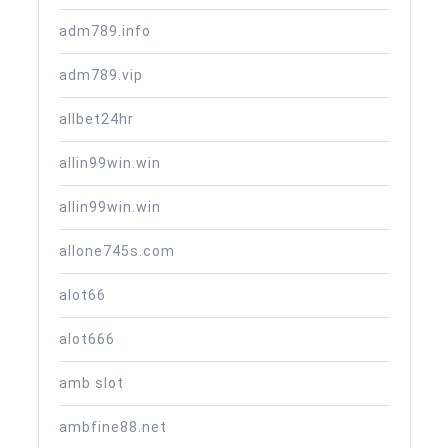
adm789.info
adm789.vip
allbet24hr
allin99win.win
allin99win.win
allone745s.com
alot66
alot666
amb slot
ambfine88.net