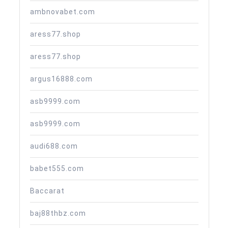
ambnovabet.com
aress77.shop
aress77.shop
argus16888.com
asb9999.com
asb9999.com
audi688.com
babet555.com
Baccarat
baj88thbz.com