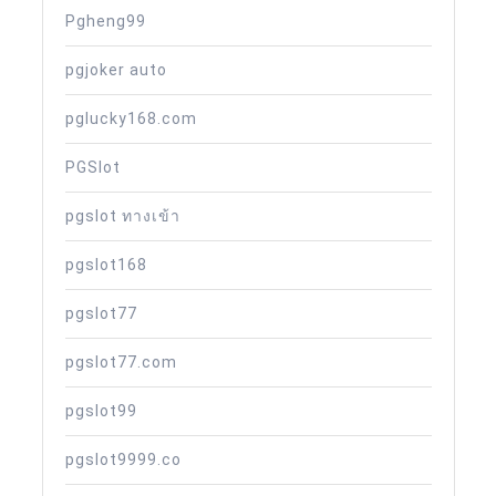
Pgheng99
pgjoker auto
pglucky168.com
PGSlot
pgslot ทางเข้า
pgslot168
pgslot77
pgslot77.com
pgslot99
pgslot9999.co