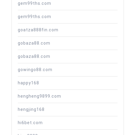
gem99ths.com
gem99ths.com
goatza888fin.com
gobaza88.com
gobaza88.com
gowingo88.com
happy168
hengheng9899.com
hengjing168
hi6bet.com