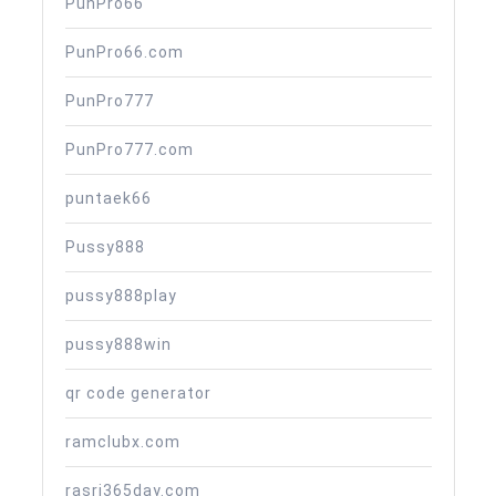
PunPro66
PunPro66.com
PunPro777
PunPro777.com
puntaek66
Pussy888
pussy888play
pussy888win
qr code generator
ramclubx.com
rasri365day.com