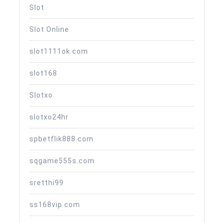
Slot
Slot Online
slot1111ok.com
slot168
Slotxo
slotxo24hr
spbetflik888.com
sqgame555s.com
sretthi99
ss168vip.com