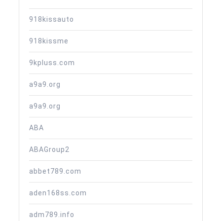
918kissauto
918kissme
9kpluss.com
a9a9.org
a9a9.org
ABA
ABAGroup2
abbet789.com
aden168ss.com
adm789.info