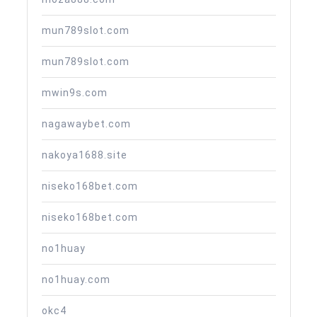
mun789slot.com
mun789slot.com
mwin9s.com
nagawaybet.com
nakoya1688.site
niseko168bet.com
niseko168bet.com
no1huay
no1huay.com
okc4