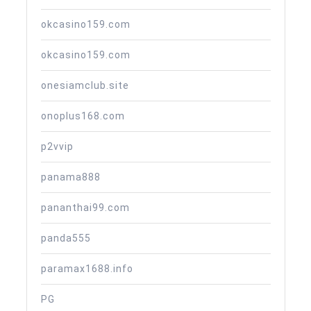
okcasino159.com
okcasino159.com
onesiamclub.site
onoplus168.com
p2vvip
panama888
pananthai99.com
panda555
paramax1688.info
PG