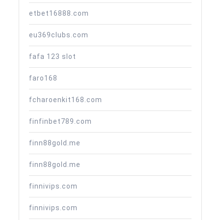
etbet16888.com
eu369clubs.com
fafa 123 slot
faro168
fcharoenkit168.com
finfinbet789.com
finn88gold.me
finn88gold.me
finnivips.com
finnivips.com