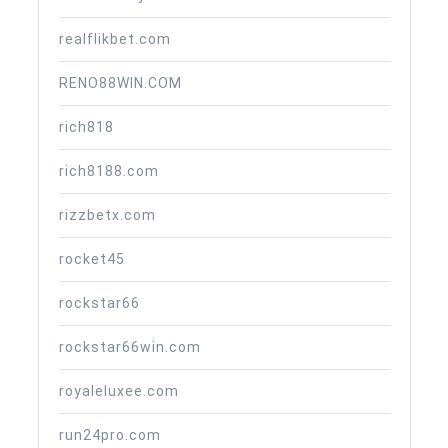
realflikbet.com
RENO88WIN.COM
rich818
rich8188.com
rizzbetx.com
rocket45
rockstar66
rockstar66win.com
royaleluxee.com
run24pro.com