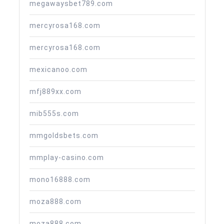
megawaysbet789.com
mercyrosa168.com
mercyrosa168.com
mexicanoo.com
mfj889xx.com
mib555s.com
mmgoldsbets.com
mmplay-casino.com
mono16888.com
moza888.com
moza888.com