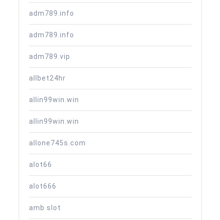
adm789.info
adm789.info
adm789.vip
allbet24hr
allin99win.win
allin99win.win
allone745s.com
alot66
alot666
amb slot