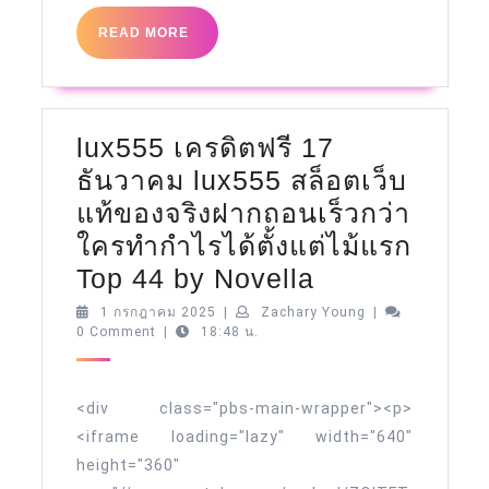
Top
READ
READ MORE
9
MORE
by
Melvin
lux555 เครดิตฟรี 17
ธันวาคม lux555 สล็อตเว็บ
แท้ของจริงฝากถอนเร็วกว่า
ใครทำกำไรได้ตั้งแต่ไม้แรก
lux555
Top 44 by Novella
เครดิต
1
Zachary
1 กรกฎาคม 2025
|
Zachary Young
|
กรกฎาคม
Young
0 Comment
|
18:48 น.
ฟรี
2025
17
ธันวาคม
<div class="pbs-main-wrapper"><p>
lux555
<iframe loading="lazy" width="640"
height="360"
สล็อต