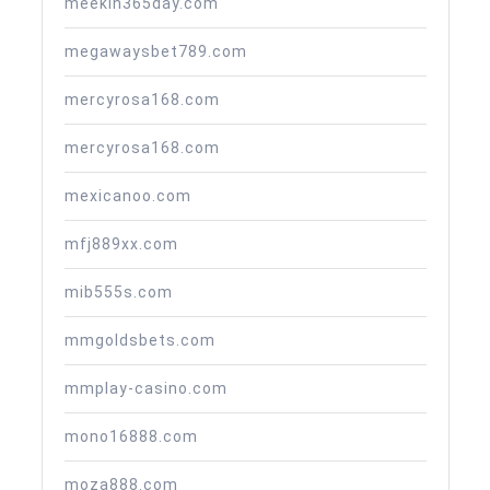
meekin365day.com
megawaysbet789.com
mercyrosa168.com
mercyrosa168.com
mexicanoo.com
mfj889xx.com
mib555s.com
mmgoldsbets.com
mmplay-casino.com
mono16888.com
moza888.com