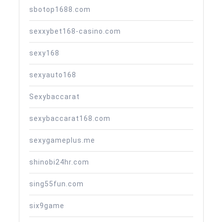
sbotop1688.com
sexxybet168-casino.com
sexy168
sexyauto168
Sexybaccarat
sexybaccarat168.com
sexygameplus.me
shinobi24hr.com
sing55fun.com
six9game