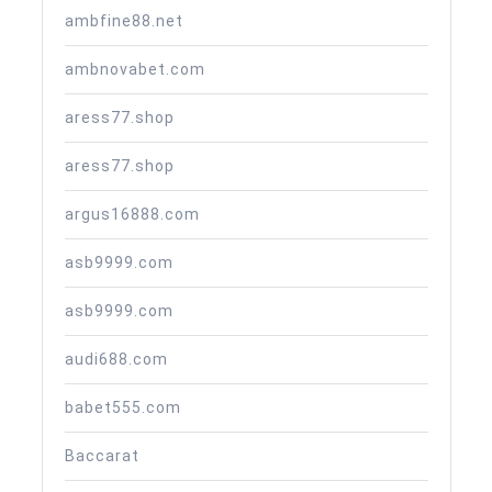
ambfine88.net
ambnovabet.com
aress77.shop
aress77.shop
argus16888.com
asb9999.com
asb9999.com
audi688.com
babet555.com
Baccarat