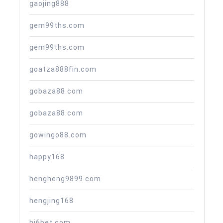
gaojing888
gem99ths.com
gem99ths.com
goatza888fin.com
gobaza88.com
gobaza88.com
gowingo88.com
happy168
hengheng9899.com
hengjing168
hi6bet.com