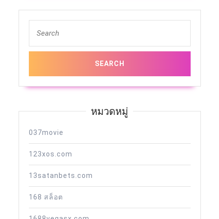
Top
44
Search
for:
by
Novella
หมวดหมู่
037movie
123xos.com
13satanbets.com
168 สล็อต
1688vegasx.com