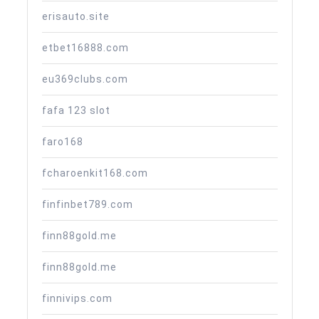
erisauto.site
etbet16888.com
eu369clubs.com
fafa 123 slot
faro168
fcharoenkit168.com
finfinbet789.com
finn88gold.me
finn88gold.me
finnivips.com