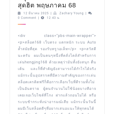
คา
สุดฮิต พฤษภาคม 68
สิโน
12
Zachary
12 มีนาคม 2025
|
Zachary Young
|
มีนาคม
Young
0 Comment
|
12:43 น.
เว็บ
2025
ตรง
hengjing168
<div class="pbs-main-wrapper">
เครดิต
<p>สล็อต168 เว็บตรง แตกหนัก ระบบ Auto
ล้ำสมัยที่สุด รองรับทรูวอเล็ท</p> <p>สวัสดี
ฟรี
นะครับ ผมเป็นคนๆหนึ่งที่คลั่งไคล้สำหรับการ
Top
เล่นhengjing168 ด้วยเหตุว่ามันทั้งยังสนุก ตื่น
44
เต้น และก็ที่สำคัญยังสามารถได้กำไรได้จริง
by
แม้กระนั้นอุปสรรคที่มีความสำคัญของการเล่น
Kristin
สล็อตเครดิตฟรีก็คือการเลือกเว็บที่ดีรวมทั้งไม่
สล็อต168
เป็นอันตราย ผู้คนจำนวนไม่ใช้น้อยบางทีอาจ
Hengjing168
เคยเจอเว็บไซต์ที่โกง ฝากแล้วถอนไม่ได้ หรือ
ระบบช้ากระทั่งน่าอารมณ์เสีย แม้กระนั้นวันนี้
4
ผมมีเว็บสล็อตดีๆที่อยากเสนอแนะให้ทุกคนได้
สล็อต