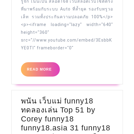
รู้จัก โน่นเป็น สล็อต168 เว็บสล็อตเว็บไซต์ตรง
เครดิต
ที่มาพร้อมกับระบบ Auto ที่ล้ำยุค รองรับทรูวอ
ฟรี
เล็ท รวมทั้งประกันความปลอดภัย 100%</p>
เว็บ
<p><iframe loading="lazy" width="640"
แตก
height="360"
src="//www.youtube.com/embed/3EsbbK
ง่าย
YE0TI" frameborder="0"
หมุน
แตก
หลัก
READ
READ MORE
MORE
แสน!
สล็อต
สุด
พนัน เว็บแม่ funny18
ฮิต
ทดลองเล่น Top 51 by
พฤษภาคม
Corey funny18
68
funny18.asia 31 funny18