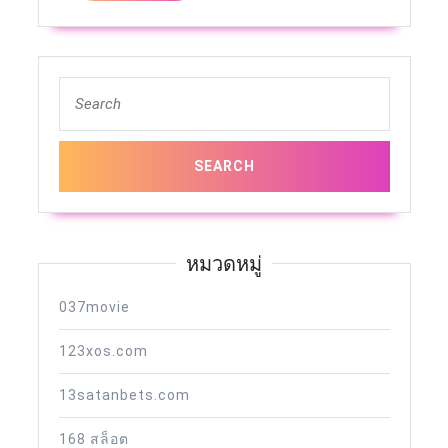
Search
for:
หมวดหมู่
037movie
123xos.com
13satanbets.com
168 สล็อต