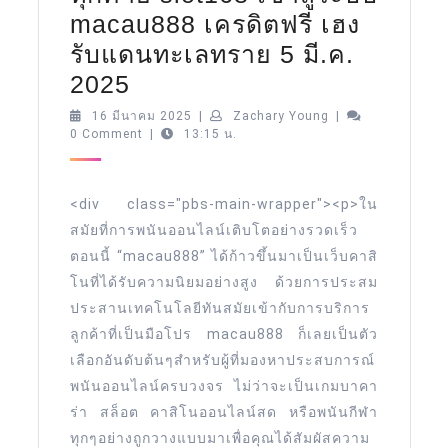
macau888 เครดิตฟรี เฮง
18
รับแดนทะเลทราย 5 มี.ค.
by
Macau888
2025
Lamont
ศูนย์
Gaojing888.biz
16
Zachary
16 มีนาคม 2025
|
Zachary Young
|
มีนาคม
Young
0 Comment
|
13:15 น.
รวม
2025
เกม
ดัง
<div class="pbs-main-wrapper"><p>ใน
แตก
สมัยที่การพนันออนไลน์เติบโตอย่างรวดเร็ว
ตอนนี้ “macau888” ได้ก้าวขึ้นมาเป็นเว็บคาสิ
ง่าย
โนที่ได้รับความนิยมอย่างสูง ด้วยการประสม
Top
ประสานเทคโนโลยีทันสมัยเข้ากับการบริการ
71
ลูกค้าที่เป็นมือโปร macau888 ก็เลยเป็นตัว
by
เลือกอันดับต้นๆสำหรับผู้ที่มองหาประสบการณ์
Hope
พนันออนไลน์ครบวงจร ไม่ว่าจะเป็นเกมบาคา
macau888.win
ร่า สล็อต คาสิโนออนไลน์สด หรือพนันกีฬา
ระบบ
ทุกๆอย่างถูกวางแบบมาเพื่อคุณได้สัมผัสความ