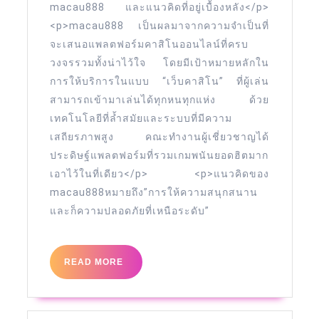
macau888 และแนวคิดที่อยู่เบื้องหลัง</p>
ฟรี
<p>macau888 เป็นผลมาจากความจำเป็นที่
เฮง
จะเสนอแพลตฟอร์มคาสิโนออนไลน์ที่ครบ
รับ
วงจรรวมทั้งน่าไว้ใจ โดยมีเป้าหมายหลักใน
แดน
การให้บริการในแบบ “เว็บคาสิโน” ที่ผู้เล่น
สามารถเข้ามาเล่นได้ทุกหนทุกแห่ง ด้วย
ทะเล
เทคโนโลยีที่ล้ำสมัยและระบบที่มีความ
ทราย
เสถียรภาพสูง คณะทำงานผู้เชี่ยวชาญได้
5
ประดิษฐ์แพลตฟอร์มที่รวมเกมพนันยอดฮิตมาก
มี.ค.
เอาไว้ในที่เดียว</p> <p>แนวคิดของ
2025
macau888หมายถึง”การให้ความสนุกสนาน
และก็ความปลอดภัยที่เหนือระดับ”
READ
READ MORE
MORE