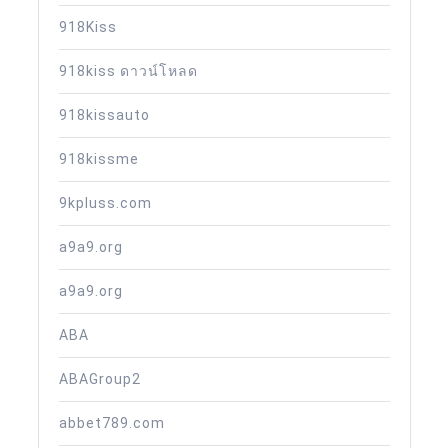
918Kiss
918kiss ดาวน์โหลด
918kissauto
918kissme
9kpluss.com
a9a9.org
a9a9.org
ABA
ABAGroup2
abbet789.com