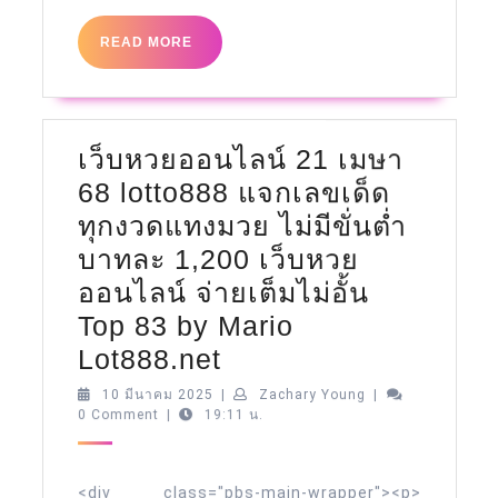
READ
READ MORE
MORE
เว็บหวยออนไลน์ 21 เมษา
68 lotto888 แจกเลขเด็ด
ทุกงวดแทงมวย ไม่มีขั่นต่ำ
บาทละ 1,200 เว็บหวย
ออนไลน์ จ่ายเต็มไม่อั้น
Top 83 by Mario
เว็บ
Lot888.net
หวย
10
Zachary
10 มีนาคม 2025
|
Zachary Young
|
มีนาคม
Young
0 Comment
|
19:11 น.
ออนไลน์
2025
21
เมษา
<div class="pbs-main-wrapper"><p>