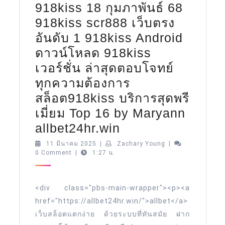
918kiss 18 กุมภาพันธ์ 68
918kiss scr888 เว็บตรง
อันดับ 1 918kiss Android
ดาวน์โหลด 918kiss
เวอร์ชั่น ล่าสุดตอบโจทย์
ทุกความต้องการ
สล็อต918kiss บริการสุดพรี
เมี่ยม Top 16 by Maryann
918kiss
allbet24hr.win
18
11
Zachary
11 มีนาคม 2025
|
Zachary Young
|
มีนาคม
Young
0 Comment
|
1:27 น.
กุมภาพันธ์
2025
68
918kiss
<div class="pbs-main-wrapper"><p><a
scr888
href="https://allbet24hr.win/">allbet</a>
เว็บสล็อตแตกง่าย ด้วยระบบที่ทันสมัย ฝาก
เว็บ