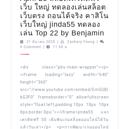
เว็บ ใหญ่ ทดลองเล่นสล็อต
เว็บตรง ถอนได้จริง คาสิโน
เว็บใหญ่ jinda55 ทดลอง
Jinda5
เล่น Top 22 by Benjamin
Jinda5
21
Zachary
21 มีนาคม 2025
|
Zachary Young
|
มีนาคม
Young
0 Comment
|
11:50 น.
10
2025
April
25
<div class="pbs-main-wrapper"><p>
สล็อต
<iframe loading="lazy" width="640"
height="360"
เครดิต
src="//www.youtube.com/embed/Em5GBI
ฟรี
bG3F0" frameborder="0" allowfullscreen
เว็บ
style="float:left;padding:10px 10px 10px
ใหญ่
0px;border:0px;"></iframe>jinda55 แจก
ทดลอง
เครดิตฟรี 50 เดิมพันเกมสล็อตออนไลน์ได้วัน
เล่น
แล้ววันเล่า</p> <p>การพัฒนาเกมออนไลน์