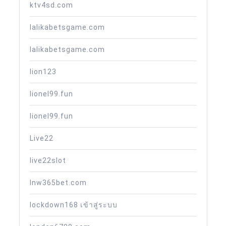
ktv4sd.com
lalikabetsgame.com
lalikabetsgame.com
lion123
lionel99.fun
lionel99.fun
Live22
live22slot
lnw365bet.com
lockdown168 เข้าสู่ระบบ