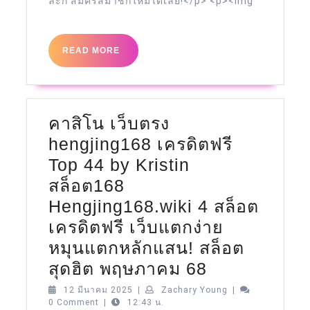
รับ
ล่ะก็ สมัครสมาชิกใหม่ได้เลย!</p> <p><img
เครดิต
ฟรี
READ
READ MORE
29
MORE
FEB
68
คาสิโน เว็บตรง
hengjing168 เครดิตฟรี
Top 44 by Kristin
สล็อต168
Hengjing168.wiki 4 สล็อต
เครดิตฟรี เว็บแตกง่าย
หมุนแตกหลักแสน! สล็อต
คา
สุดฮิต พฤษภาคม 68
สิโน
12
Zachary
12 มีนาคม 2025
|
Zachary Young
|
มีนาคม
Young
0 Comment
|
12:43 น.
เว็บ