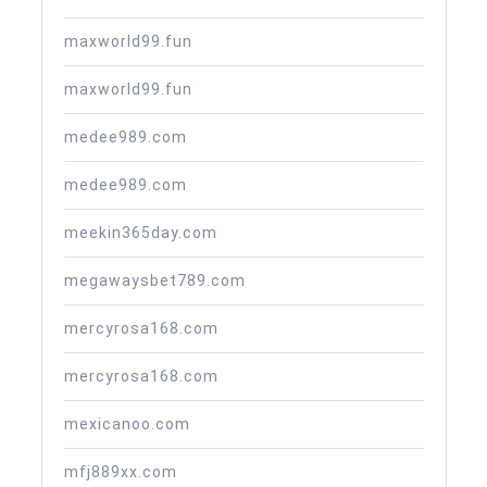
maxworld99.fun
maxworld99.fun
medee989.com
medee989.com
meekin365day.com
megawaysbet789.com
mercyrosa168.com
mercyrosa168.com
mexicanoo.com
mfj889xx.com