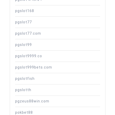
pgslot168
pgslot77
pgslot77.com
pgslot99
pgslot9999.co
pgslot999bets.com
pgslotfish
pgslotth
pgzeus88win.com
pokbet88