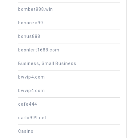
bombet888.win
bonanza99
bonus888
boonlert1688.com
Business, Small Business
bwvip4.com
bwvip4.com
cafe444
carlo999.net
Casino