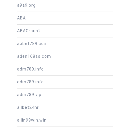
a9a9.org
ABA
ABAGroup2
abbet789.com
aden168ss.com
adm789.info
adm789.info
adm789.vip
allbet24hr
allin99win.win