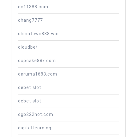
cc11388.com
chang7777
chinatown888.win
cloudbet
cupcake88x.com
daruma1688.com
debet slot
debet slot
dgb222hot.com
digital learning