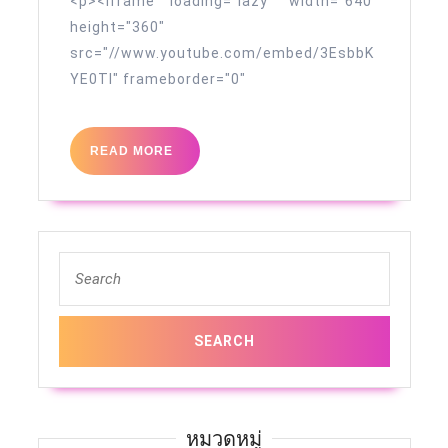
เว็บ
<p><iframe loading="lazy" width="640"
แตก
height="360"
src="//www.youtube.com/embed/3EsbbK
ง่าย
YE0TI" frameborder="0"
หมุน
แตก
หลัก
READ
READ MORE
MORE
แสน!
สล็อต
สุด
Search
ฮิต
for:
พฤษภาคม
68
หมวดหมู่