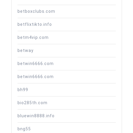
betboxclubs.com
betflixtikto.info
betm4vip.com
betway
betwin6666.com
betwin6666.com
bh99
bio285th.com
bluewin8888.info
bng55