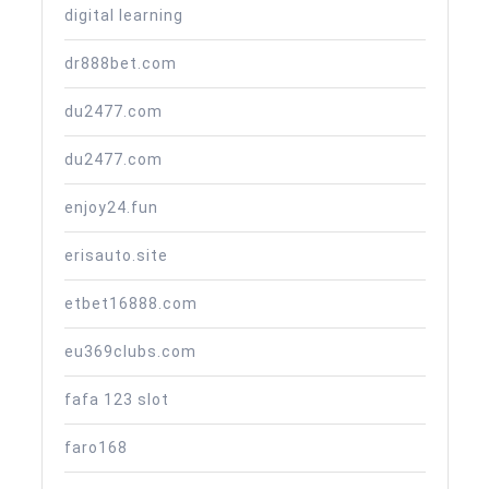
digital learning
dr888bet.com
du2477.com
du2477.com
enjoy24.fun
erisauto.site
etbet16888.com
eu369clubs.com
fafa 123 slot
faro168