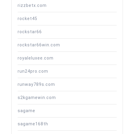
rizzbetx.com
rocket45
rockstar66
rockstar66win.com
royaleluxee.com
run24pro.com
runway789s.com
s2kgamewin.com
sagame
sagame168th