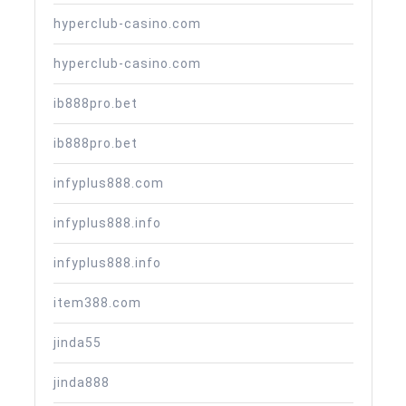
hyperclub-casino.com
hyperclub-casino.com
ib888pro.bet
ib888pro.bet
infyplus888.com
infyplus888.info
infyplus888.info
item388.com
jinda55
jinda888