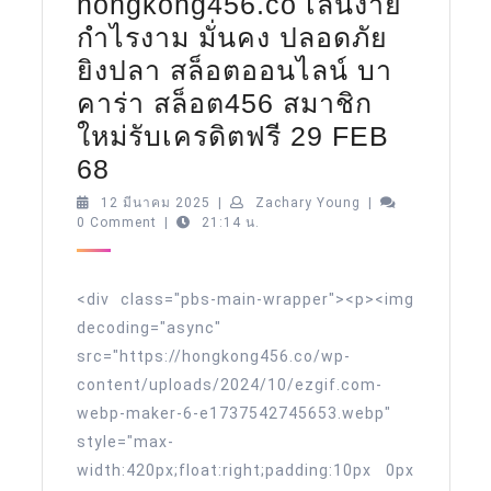
hongkong456.co เล่นง่าย
กำไรงาม มั่นคง ปลอดภัย
ยิงปลา สล็อตออนไลน์ บา
คาร่า สล็อต456 สมาชิก
ใหม่รับเครดิตฟรี 29 FEB
สล็อต456
68
เข้า
12
Zachary
12 มีนาคม 2025
|
Zachary Young
|
มีนาคม
Young
0 Comment
|
21:14 น.
เล่น
2025
APIแท้
Top
<div class="pbs-main-wrapper"><p><img
17
decoding="async"
src="https://hongkong456.co/wp-
by
content/uploads/2024/10/ezgif.com-
Bridget
webp-maker-6-e1737542745653.webp"
hongkong456.co
style="max-
เล่น
width:420px;float:right;padding:10px 0px