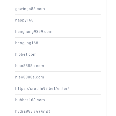
gowingo88.com
happy168
hengheng9899.com
hengjing168
hi6bet.com
hiso8888s.com
hiso8888s.com
https://sretthi99.bet/enter/
hubbet168.com
hydra888 เครดิตฟรี