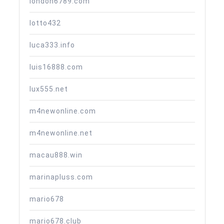
london6789.com
lotto432
luca333.info
luis16888.com
lux555.net
m4newonline.com
m4newonline.net
macau888.win
marinapluss.com
mario678
mario678.club