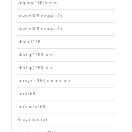
sagame168th.com
sawan888 ทดลองเล่น
sawan888 ทดลองเล่น
sbobet168
sbotop1688.com
sbotop1688.com
sexxybet168-casino.com
sexy168
sexyauto168
Sexybaccarat