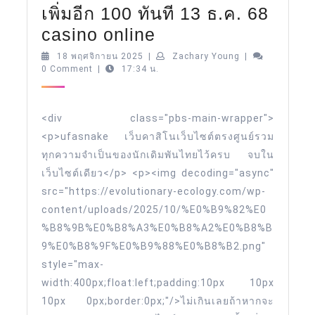
เพิ่มอีก 100 ทันที 13 ธ.ค. 68
เว็บ
casino online
แม่
18
Zachary
18 พฤศจิกายน 2025
|
Zachary Young
|
พฤศจิกายน
Young
0 Comment
|
17:34 น.
ยู
2025
ฟ่าเบท
ทดลอง
<div class="pbs-main-wrapper">
เล่น
<p>ufasnake เว็บคาสิโนเว็บไซต์ตรงศูนย์รวม
ทุกความจำเป็นของนักเดิมพันไทยไว้ครบ จบใน
Top
เว็บไซต์เดียว</p> <p><img decoding="async"
99
src="https://evolutionary-ecology.com/wp-
by
content/uploads/2025/10/%E0%B9%82%E0
Enid
%B8%9B%E0%B8%A3%E0%B8%A2%E0%B8%B
เว็บไซต์
9%E0%B8%9F%E0%B9%88%E0%B8%B2.png"
แตก
style="max-
ง่าย
width:400px;float:left;padding:10px 10px
10px 0px;border:0px;"/>ไม่เกินเลยถ้าหากจะ
แทง