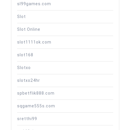
sl99games.com
Slot
Slot Online
slot1111ok.com
slot168
Slotxo
slotxo24hr
spbetflik888.com
sqgame555s.com
sretthi99