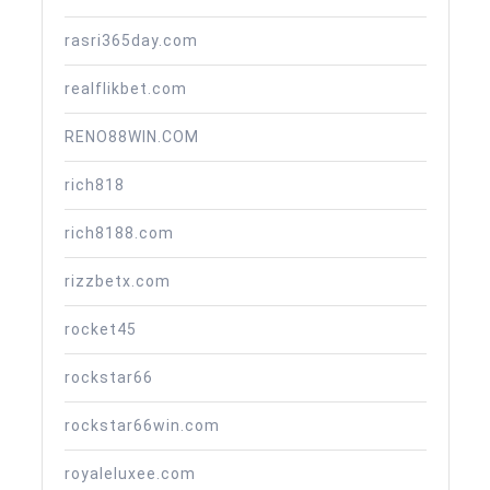
rasri365day.com
realflikbet.com
RENO88WIN.COM
rich818
rich8188.com
rizzbetx.com
rocket45
rockstar66
rockstar66win.com
royaleluxee.com