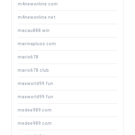
m4newonline.com
m4newonline.net
macau888.win
marinapluss.com
mario678
mario678.club
maxworld99.fun
maxworld99.fun
medee989.com
medee989.com