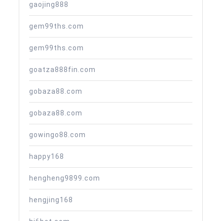
gaojing888
gem99ths.com
gem99ths.com
goatza888fin.com
gobaza88.com
gobaza88.com
gowingo88.com
happy168
hengheng9899.com
hengjing168