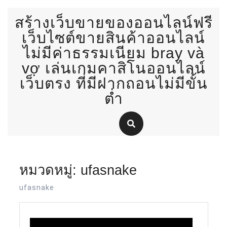
Skip
สร้างเว็บขายของออนไลน์ฟรี
to
content
เว็บไซต์ขายสินค้าออนไลน์
ไม่มีค่าธรรมเนียม bray và
vợ เล่นเกมคาสิโนออนไลน์
เว็บตรง ที่มีฝากถอนไม่มีขั้น
ต่ำ
หมวดหมู่:
ufasnake
ufasnake