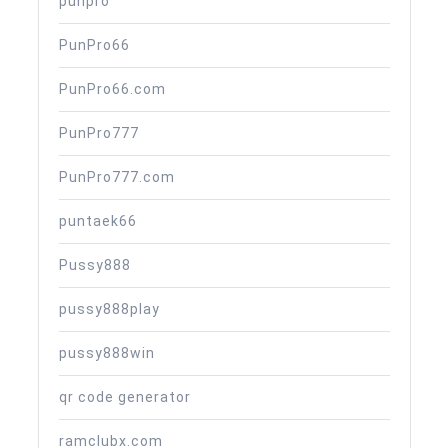
punpro
PunPro66
PunPro66.com
PunPro777
PunPro777.com
puntaek66
Pussy888
pussy888play
pussy888win
qr code generator
ramclubx.com