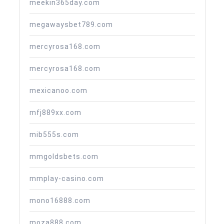
meekin365day.com
megawaysbet789.com
mercyrosa168.com
mercyrosa168.com
mexicanoo.com
mfj889xx.com
mib555s.com
mmgoldsbets.com
mmplay-casino.com
mono16888.com
moza888.com