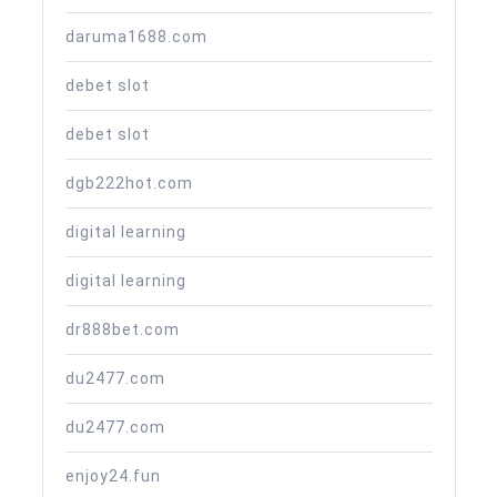
daruma1688.com
debet slot
debet slot
dgb222hot.com
digital learning
digital learning
dr888bet.com
du2477.com
du2477.com
enjoy24.fun