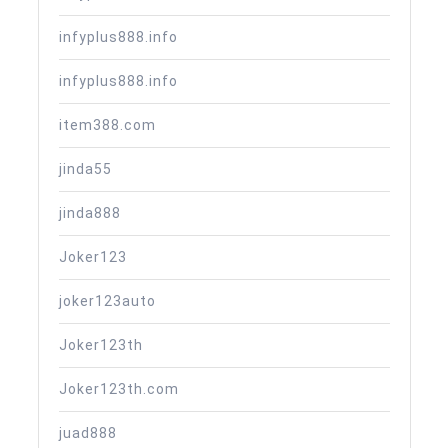
infyplus888.info
infyplus888.info
item388.com
jinda55
jinda888
Joker123
joker123auto
Joker123th
Joker123th.com
juad888