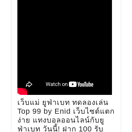
เว็บแม่ ยูฟ่าเบท ทดลองเล่น
Top 99 by Enid เว็บไซต์แตก
ง่าย แทงบอลออนไลน์กับยู
ฟ่าเบท วันนี้! ฝาก 100 รับ