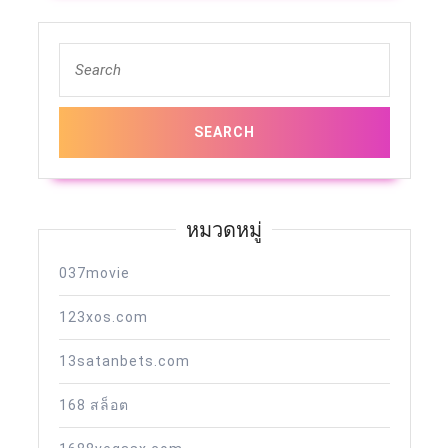
ธ.ค.
68
Search
for:
casino
online
หมวดหมู่
037movie
123xos.com
13satanbets.com
168 สล็อต