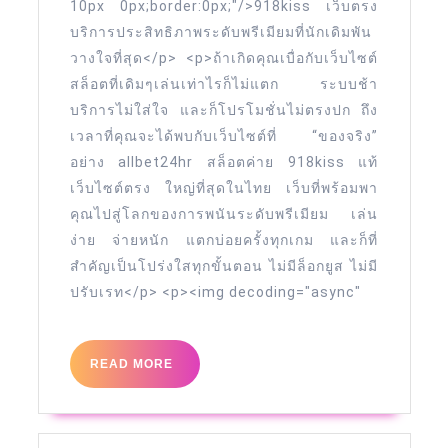
10px 0px;border:0px;"/>918kiss เว็บตรง
สล็อต
บริการประสิทธิภาพระดับพรีเมียมที่นักเดิมพัน
ยิง
วางใจที่สุด</p> <p>ถ้าเกิดคุณเบื่อกับเว็บไซต์
ปลา
สล็อตที่เดิมๆเล่นเท่าไรก็ไม่แตก ระบบช้า
เล่น
บริการไม่ใส่ใจ และก็โปรโมชั่นไม่ตรงปก ถึง
ง่าย
เวลาที่คุณจะได้พบกับเว็บไซต์ที่ “ของจริง”
allbet24hr
อย่าง allbet24hr สล็อตค่าย 918kiss แท้
เว็บไซต์ตรง ใหญ่ที่สุดในไทย เว็บที่พร้อมพา
เว็บ
คุณไปสู่โลกของการพนันระดับพรีเมียม เล่น
จริง
ง่าย จ่ายหนัก แตกบ่อยครั้งทุกเกม และก็ที่
ซื่อสัตย์
สำคัญเป็นโปร่งใสทุกขั้นตอน ไม่มีล็อกยูส ไม่มี
ไม่มี
ปรับเรท</p> <p><img decoding="async"
โกง
Top
READ
READ MORE
37
MORE
by
Mohammed