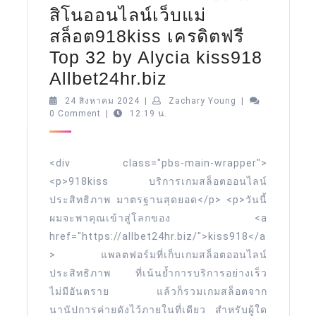
by
สิโนออนไลน์เว็บแม่
Debra
สล็อต918kiss เครดิตฟรี
918kissauto.m
Top 32 by Alycia kiss918
918kiss
Allbet24hr.biz
webscr888
24
Zachary
24 สิงหาคม 2024
|
Zachary Young
|
สิงหาคม
Young
0 Comment
|
12:19 น.
918kiss
2024
24
ต.ค.
<div class="pbs-main-wrapper">
2567
<p>918kiss บริการเกมสล็อตออนไลน์
ประสิทธิภาพ มาตรฐานสุดยอด</p> <p>วันนี้
คา
ผมจะพาคุณเข้าสู่โลกของ <a
สิ
href="https://allbet24hr.biz/">kiss918</a
โน
> แพลตฟอร์มที่เก็บเกมสล็อตออนไลน์
ออนไลน์
ประสิทธิภาพ ที่เน้นย้ำการบริการอย่างเร็ว
เว็บ
ไม่มีอันตราย แล้วก็รวมเกมสล็อตจาก
แม่
นานัปการค่ายดังไว้ภายในที่เดียว สำหรับผู้ใด