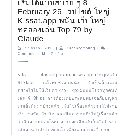
เริ่มได้แบบสบาย ๆ 8
February 26 เวปไซต์ ใหญ่
Kissat.app พนัน เว็บใหญ่
ทดลองเล่น Top 79 by
918kissme
Claude
สล็อต
4
Zachary
4 มกราคม 2026
|
Zachary Young
|
0
มกราคม
Young
Comment
|
22:27 น.
โปร
2026
ดีแตก
ง่าย
<div class="pbs-main-wrapper"><p>เล่น
แจก
918kiss แล้วพบช่วงเกมนิ่ง จำเป็นต้องเล่น
อย่างไรไม่ให้เจ็บตัว!</p> <p>ผมมั่นใจว่าทุกคนที่
เครดิต
เล่น 918kiss ควรต้องเคยประสบพบเจอกับปัญหา
ฟรี
เกมนิ่งกันมาบ้างแล้ว เล่นไปเรื่อยแล้วเกมก็ไม่จ่าย
ให้
เงินรางวัล กำเนิดเดดสปินยาวจนถึงไม่รู้เรื่องแล้ว
ทุก
ว่ามันจะจบตอนไหน อยากจะเลิกเล่นก็กลัวว่าหาก
คน
เลิกตอนกำลังจะเข้าแจ็กเพียงพอตก็จะเสียดาย