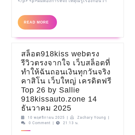
</p> <p>ผมต้องการที่จะให้คุณรู้เรื่องก่อนว่า
ทดลอง
เล่น
Top
READ
READ MORE
MORE
79
by
Claude
สล็อต918kiss webตรง
รีวิวตรงจากใจ เว็บสล็อตที่
ทำให้ฉันถอนเงินทุกวันจริง
คาสิโน เว็บใหญ่ เครดิตฟรี
Top 26 by Sallie
918kissauto.zone 14
สล็อต918kiss
ธันวาคม 2025
webตรง
10
Zachary
10 พฤศจิกายน 2025
|
Zachary Young
|
พฤศจิกายน
Young
0 Comment
|
21:13 น.
รีวิว
2025
ตรง